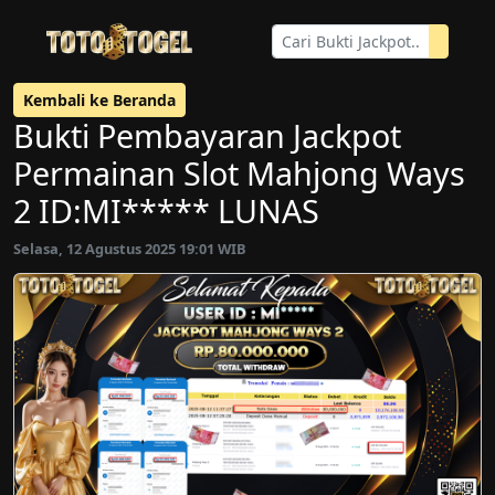
Kembali ke Beranda
Bukti Pembayaran Jackpot
Permainan Slot Mahjong Ways
2 ID:MI***** LUNAS
Selasa, 12 Agustus 2025 19:01 WIB