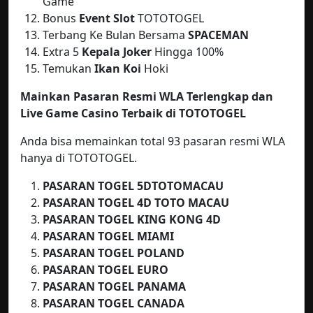
Game
Bonus
Event Slot
TOTOTOGEL
Terbang Ke Bulan Bersama
SPACEMAN
Extra 5
Kepala Joker
Hingga 100%
Temukan
Ikan Koi
Hoki
Mainkan Pasaran Resmi WLA Terlengkap dan
Live Game Casino Terbaik di TOTOTOGEL
Anda bisa memainkan total 93 pasaran resmi WLA
hanya di TOTOTOGEL.
PASARAN TOGEL 5DTOTOMACAU
PASARAN TOGEL 4D TOTO MACAU
PASARAN TOGEL KING KONG 4D
PASARAN TOGEL MIAMI
PASARAN TOGEL POLAND
PASARAN TOGEL EURO
PASARAN TOGEL PANAMA
PASARAN TOGEL CANADA