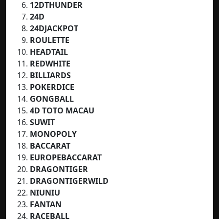
12DTHUNDER
24D
24DJACKPOT
ROULETTE
HEADTAIL
REDWHITE
BILLIARDS
POKERDICE
GONGBALL
4D TOTO MACAU
SUWIT
MONOPOLY
BACCARAT
EUROPEBACCARAT
DRAGONTIGER
DRAGONTIGERWILD
NIUNIU
FANTAN
RACEBALL