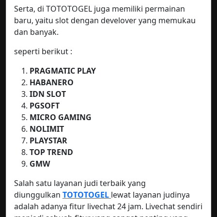
Serta, di TOTOTOGEL juga memiliki permainan
baru, yaitu slot dengan develover yang memukau
dan banyak.
seperti berikut :
PRAGMATIC PLAY
HABANERO
IDN SLOT
PGSOFT
MICRO GAMING
NOLIMIT
PLAYSTAR
TOP TREND
GMW
Salah satu layanan judi terbaik yang
diunggulkan
TOTOTOGEL
lewat layanan judinya
adalah adanya fitur livechat 24 jam. Livechat sendiri