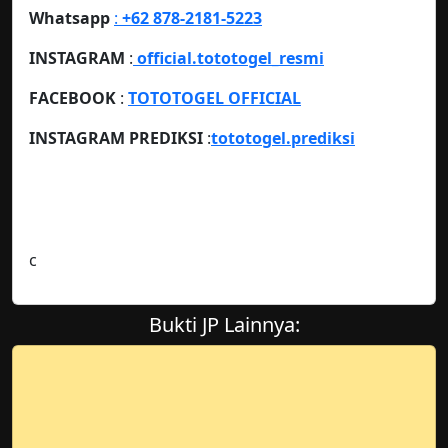
Whatsapp
:
+62 878-2181-5223
INSTAGRAM
:
official.tototogel_resmi
FACEBOOK
:
TOTOTOGEL OFFICIAL
INSTAGRAM PREDIKSI
:
tototogel.prediksi
c
Bukti JP Lainnya: