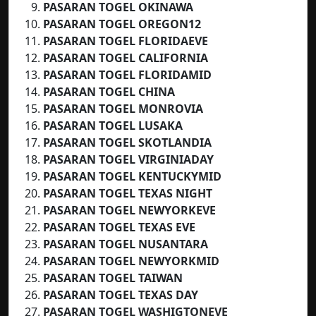
PASARAN TOGEL OKINAWA
PASARAN TOGEL OREGON12
PASARAN TOGEL FLORIDAEVE
PASARAN TOGEL CALIFORNIA
PASARAN TOGEL FLORIDAMID
PASARAN TOGEL CHINA
PASARAN TOGEL MONROVIA
PASARAN TOGEL LUSAKA
PASARAN TOGEL SKOTLANDIA
PASARAN TOGEL VIRGINIADAY
PASARAN TOGEL KENTUCKYMID
PASARAN TOGEL TEXAS NIGHT
PASARAN TOGEL NEWYORKEVE
PASARAN TOGEL TEXAS EVE
PASARAN TOGEL NUSANTARA
PASARAN TOGEL NEWYORKMID
PASARAN TOGEL TAIWAN
PASARAN TOGEL TEXAS DAY
PASARAN TOGEL WASHIGTONEVE