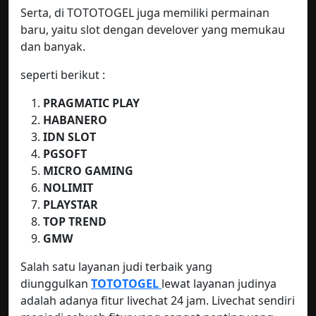
Serta, di TOTOTOGEL juga memiliki permainan
baru, yaitu slot dengan develover yang memukau
dan banyak.
seperti berikut :
PRAGMATIC PLAY
HABANERO
IDN SLOT
PGSOFT
MICRO GAMING
NOLIMIT
PLAYSTAR
TOP TREND
GMW
Salah satu layanan judi terbaik yang
diunggulkan
TOTOTOGEL
lewat layanan judinya
adalah adanya fitur livechat 24 jam. Livechat sendiri