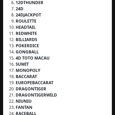
12DTHUNDER
24D
24DJACKPOT
ROULETTE
HEADTAIL
REDWHITE
BILLIARDS
POKERDICE
GONGBALL
4D TOTO MACAU
SUWIT
MONOPOLY
BACCARAT
EUROPEBACCARAT
DRAGONTIGER
DRAGONTIGERWILD
NIUNIU
FANTAN
RACEBALL