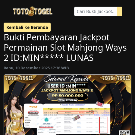
Kembali ke Beranda
Bukti Pembayaran Jackpot
Permainan Slot Mahjong Ways
2 ID:MIN***** LUNAS
Rabu, 10 Desember 2025 17:36 WIB