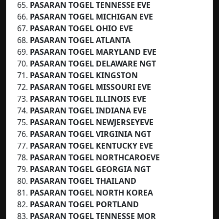
PASARAN TOGEL TENNESSE EVE
PASARAN TOGEL MICHIGAN EVE
PASARAN TOGEL OHIO EVE
PASARAN TOGEL ATLANTA
PASARAN TOGEL MARYLAND EVE
PASARAN TOGEL DELAWARE NGT
PASARAN TOGEL KINGSTON
PASARAN TOGEL MISSOURI EVE
PASARAN TOGEL ILLINOIS EVE
PASARAN TOGEL INDIANA EVE
PASARAN TOGEL NEWJERSEYEVE
PASARAN TOGEL VIRGINIA NGT
PASARAN TOGEL KENTUCKY EVE
PASARAN TOGEL NORTHCAROEVE
PASARAN TOGEL GEORGIA NGT
PASARAN TOGEL THAILAND
PASARAN TOGEL NORTH KOREA
PASARAN TOGEL PORTLAND
PASARAN TOGEL TENNESSE MOR