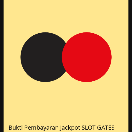
Bukti Pembayaran Jackpot SLOT GATES