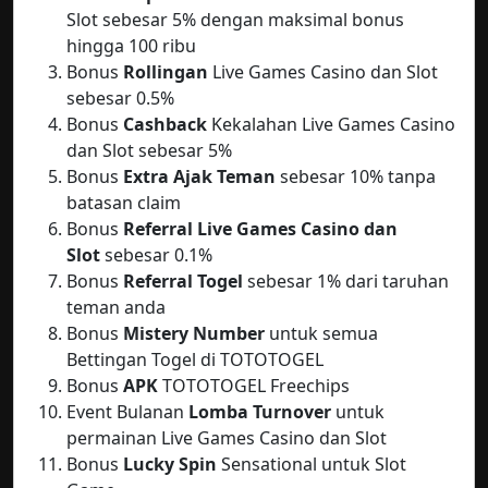
Slot sebesar 5% dengan maksimal bonus
hingga 100 ribu
Bonus
Rollingan
Live Games Casino dan Slot
sebesar 0.5%
Bonus
Cashback
Kekalahan Live Games Casino
dan Slot sebesar 5%
Bonus
Extra Ajak Teman
sebesar 10% tanpa
batasan claim
Bonus
Referral Live Games Casino dan
Slot
sebesar 0.1%
Bonus
Referral Togel
sebesar 1% dari taruhan
teman anda
Bonus
Mistery Number
untuk semua
Bettingan Togel di TOTOTOGEL
Bonus
APK
TOTOTOGEL Freechips
Event Bulanan
Lomba Turnover
untuk
permainan Live Games Casino dan Slot
Bonus
Lucky Spin
Sensational untuk Slot