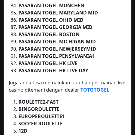
PASARAN TOGEL MUNCHEN
PASARAN TOGEL MARYLAND MID
PASARAN TOGEL OHIO MID
PASARAN TOGEL GEORGIA MID
PASARAN TOGEL BOSTON
PASARAN TOGEL MICHIGAN MID
PASARAN TOGEL NEWJERSEYMID
PASARAN TOGEL PENSYLVANIA1
PASARAN TOGEL HK LIVE
PASARAN TOGEL HK LIVE DAY
Juga anda bisa memainkan puluhan permainan live
casino ditemani dengan dealer
TOTOTOGEL
ROULETTE2-FAST
BINGOROULETTE
EUROPEROULETTE1
SOCCER ROULETTE
12D