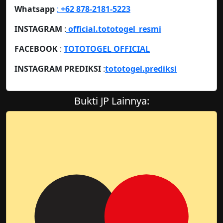
Whatsapp
:
+62 878-2181-5223
INSTAGRAM
:
official.tototogel_resmi
FACEBOOK
:
TOTOTOGEL OFFICIAL
INSTAGRAM PREDIKSI
:
tototogel.prediksi
Bukti JP Lainnya: