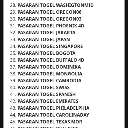
PASARAN TOGEL WASHIGTONMID
PASARAN TOGEL OREGON06
PASARAN TOGEL OREGON03
PASARAN TOGEL PHOENIX 4D
PASARAN TOGEL JAKARTA
PASARAN TOGEL JAPAN
PASARAN TOGEL SINGAPORE
PASARAN TOGEL BOGOTA
PASARAN TOGEL BUFFALO 4D
PASARAN TOGEL DOMINIKA
PASARAN TOGEL MONGOLIA
PASARAN TOGEL CAMBODIA
PASARAN TOGEL SWISS
PASARAN TOGEL SPANISH
PASARAN TOGEL EMIRATES
PASARAN TOGEL PHILADELPHIA
PASARAN TOGEL CAROLINADAY
PASARAN TOGEL TEXAS MOR