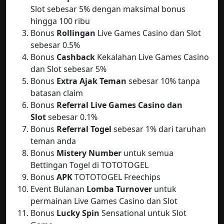
Slot sebesar 5% dengan maksimal bonus
hingga 100 ribu
Bonus
Rollingan
Live Games Casino dan Slot
sebesar 0.5%
Bonus
Cashback
Kekalahan Live Games Casino
dan Slot sebesar 5%
Bonus
Extra Ajak Teman
sebesar 10% tanpa
batasan claim
Bonus
Referral Live Games Casino dan
Slot
sebesar 0.1%
Bonus
Referral Togel
sebesar 1% dari taruhan
teman anda
Bonus
Mistery Number
untuk semua
Bettingan Togel di TOTOTOGEL
Bonus
APK
TOTOTOGEL Freechips
Event Bulanan
Lomba Turnover
untuk
permainan Live Games Casino dan Slot
Bonus
Lucky Spin
Sensational untuk Slot