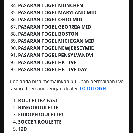
PASARAN TOGEL MUNCHEN
PASARAN TOGEL MARYLAND MID
PASARAN TOGEL OHIO MID
PASARAN TOGEL GEORGIA MID
PASARAN TOGEL BOSTON
PASARAN TOGEL MICHIGAN MID
PASARAN TOGEL NEWJERSEYMID
PASARAN TOGEL PENSYLVANIA1
PASARAN TOGEL HK LIVE
PASARAN TOGEL HK LIVE DAY
Juga anda bisa memainkan puluhan permainan live
casino ditemani dengan dealer
TOTOTOGEL
ROULETTE2-FAST
BINGOROULETTE
EUROPEROULETTE1
SOCCER ROULETTE
12D