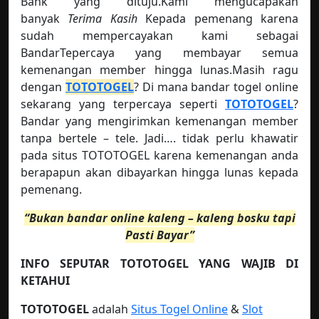
Bank yang dituju.Kami mengucapakan
banyak
Terima Kasih
Kepada pemenang karena
sudah mempercayakan kami sebagai
BandarTepercaya yang membayar semua
kemenangan member hingga lunas.Masih ragu
dengan
TOTOTOGEL
? Di mana bandar togel online
sekarang yang terpercaya seperti
TOTOTOGEL
?
Bandar yang mengirimkan kemenangan member
tanpa bertele – tele. Jadi…. tidak perlu khawatir
pada situs TOTOTOGEL karena kemenangan anda
berapapun akan dibayarkan hingga lunas kepada
pemenang.
“Bukan bandar online kaleng – kaleng bosku tapi
Pasti Bayar”
INFO SEPUTAR TOTOTOGEL YANG WAJIB DI
KETAHUI
TOTOTOGEL
adalah
Situs Togel Online
&
Slot