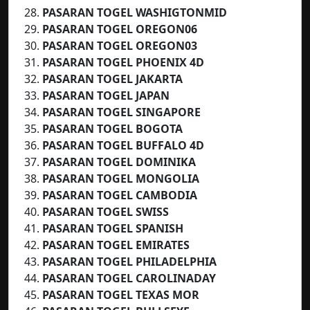
PASARAN TOGEL WASHIGTONMID
PASARAN TOGEL OREGON06
PASARAN TOGEL OREGON03
PASARAN TOGEL PHOENIX 4D
PASARAN TOGEL JAKARTA
PASARAN TOGEL JAPAN
PASARAN TOGEL SINGAPORE
PASARAN TOGEL BOGOTA
PASARAN TOGEL BUFFALO 4D
PASARAN TOGEL DOMINIKA
PASARAN TOGEL MONGOLIA
PASARAN TOGEL CAMBODIA
PASARAN TOGEL SWISS
PASARAN TOGEL SPANISH
PASARAN TOGEL EMIRATES
PASARAN TOGEL PHILADELPHIA
PASARAN TOGEL CAROLINADAY
PASARAN TOGEL TEXAS MOR