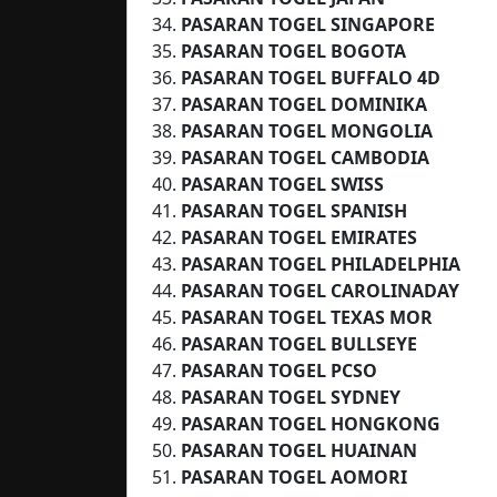
PASARAN TOGEL SINGAPORE
PASARAN TOGEL BOGOTA
PASARAN TOGEL BUFFALO 4D
PASARAN TOGEL DOMINIKA
PASARAN TOGEL MONGOLIA
PASARAN TOGEL CAMBODIA
PASARAN TOGEL SWISS
PASARAN TOGEL SPANISH
PASARAN TOGEL EMIRATES
PASARAN TOGEL PHILADELPHIA
PASARAN TOGEL CAROLINADAY
PASARAN TOGEL TEXAS MOR
PASARAN TOGEL BULLSEYE
PASARAN TOGEL PCSO
PASARAN TOGEL SYDNEY
PASARAN TOGEL HONGKONG
PASARAN TOGEL HUAINAN
PASARAN TOGEL AOMORI