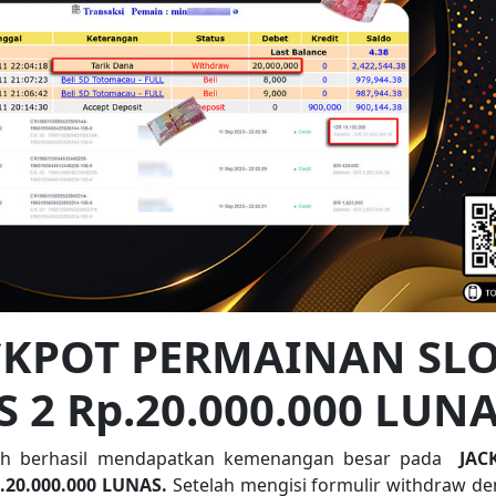
CKPOT PERMAINAN SL
2 Rp.20.000.000 LUN
ah berhasil mendapatkan kemenangan besar pada
JAC
20.000.000 LUNAS.
Setelah mengisi formulir withdraw d