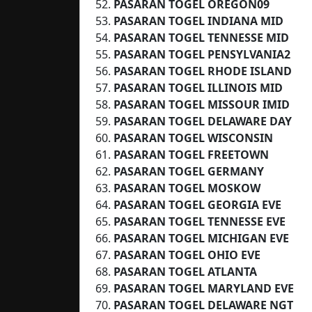
PASARAN TOGEL OREGON09
PASARAN TOGEL INDIANA MID
PASARAN TOGEL TENNESSE MID
PASARAN TOGEL PENSYLVANIA2
PASARAN TOGEL RHODE ISLAND
PASARAN TOGEL ILLINOIS MID
PASARAN TOGEL MISSOUR IMID
PASARAN TOGEL DELAWARE DAY
PASARAN TOGEL WISCONSIN
PASARAN TOGEL FREETOWN
PASARAN TOGEL GERMANY
PASARAN TOGEL MOSKOW
PASARAN TOGEL GEORGIA EVE
PASARAN TOGEL TENNESSE EVE
PASARAN TOGEL MICHIGAN EVE
PASARAN TOGEL OHIO EVE
PASARAN TOGEL ATLANTA
PASARAN TOGEL MARYLAND EVE
PASARAN TOGEL DELAWARE NGT