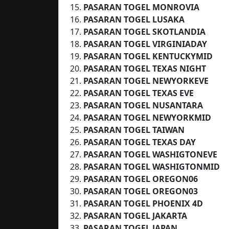
PASARAN TOGEL MONROVIA
PASARAN TOGEL LUSAKA
PASARAN TOGEL SKOTLANDIA
PASARAN TOGEL VIRGINIADAY
PASARAN TOGEL KENTUCKYMID
PASARAN TOGEL TEXAS NIGHT
PASARAN TOGEL NEWYORKEVE
PASARAN TOGEL TEXAS EVE
PASARAN TOGEL NUSANTARA
PASARAN TOGEL NEWYORKMID
PASARAN TOGEL TAIWAN
PASARAN TOGEL TEXAS DAY
PASARAN TOGEL WASHIGTONEVE
PASARAN TOGEL WASHIGTONMID
PASARAN TOGEL OREGON06
PASARAN TOGEL OREGON03
PASARAN TOGEL PHOENIX 4D
PASARAN TOGEL JAKARTA
PASARAN TOGEL JAPAN