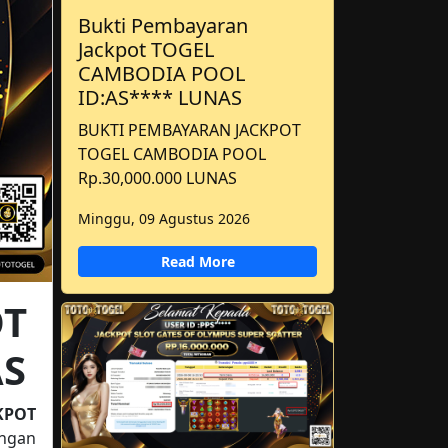
Bukti Pembayaran
Jackpot TOGEL
CAMBODIA POOL
ID:AS**** LUNAS
BUKTI PEMBAYARAN JACKPOT
TOGEL CAMBODIA POOL
Rp.30,000.000 LUNAS
Minggu, 09 Agustus 2026
Read More
OT
AS
KPOT
engan