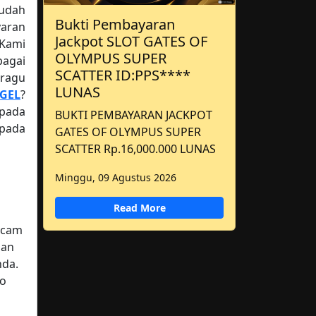
sudah
Bukti Pembayaran
aran
Jackpot SLOT GATES OF
.Kami
OLYMPUS SUPER
agai
SCATTER ID:PPS****
ragu
LUNAS
GEL
?
 pada
BUKTI PEMBAYARAN JACKPOT
pada
GATES OF OLYMPUS SUPER
SCATTER Rp.16,000.000 LUNAS
Minggu, 09 Agustus 2026
Read More
acam
dan
nda.
no