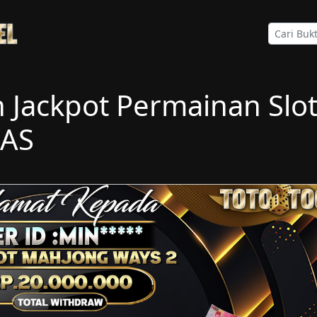
 Jackpot Permainan Slo
NAS