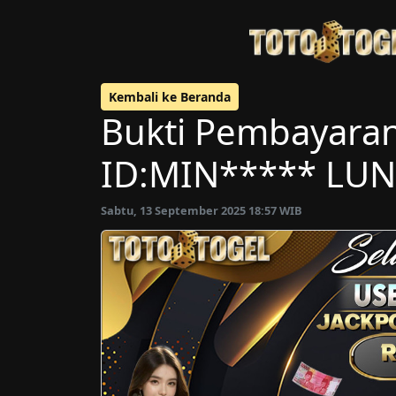
Kembali ke Beranda
Bukti Pembayaran
ID:MIN***** LU
Sabtu, 13 September 2025 18:57 WIB