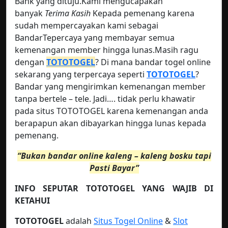
Bank yang dituju.Kami mengucapakan
banyak
Terima Kasih
Kepada pemenang karena
sudah mempercayakan kami sebagai
BandarTepercaya yang membayar semua
kemenangan member hingga lunas.Masih ragu
dengan
TOTOTOGEL
? Di mana bandar togel online
sekarang yang terpercaya seperti
TOTOTOGEL
?
Bandar yang mengirimkan kemenangan member
tanpa bertele – tele. Jadi…. tidak perlu khawatir
pada situs TOTOTOGEL karena kemenangan anda
berapapun akan dibayarkan hingga lunas kepada
pemenang.
“Bukan bandar online kaleng – kaleng bosku tapi
Pasti Bayar”
INFO SEPUTAR TOTOTOGEL YANG WAJIB DI
KETAHUI
TOTOTOGEL
adalah
Situs Togel Online
&
Slot