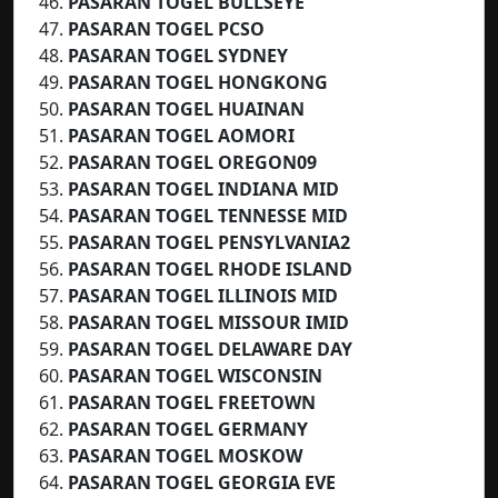
PASARAN TOGEL BULLSEYE
PASARAN TOGEL PCSO
PASARAN TOGEL SYDNEY
PASARAN TOGEL HONGKONG
PASARAN TOGEL HUAINAN
PASARAN TOGEL AOMORI
PASARAN TOGEL OREGON09
PASARAN TOGEL INDIANA MID
PASARAN TOGEL TENNESSE MID
PASARAN TOGEL PENSYLVANIA2
PASARAN TOGEL RHODE ISLAND
PASARAN TOGEL ILLINOIS MID
PASARAN TOGEL MISSOUR IMID
PASARAN TOGEL DELAWARE DAY
PASARAN TOGEL WISCONSIN
PASARAN TOGEL FREETOWN
PASARAN TOGEL GERMANY
PASARAN TOGEL MOSKOW
PASARAN TOGEL GEORGIA EVE