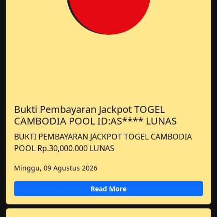
Bukti Pembayaran Jackpot TOGEL
CAMBODIA POOL ID:AS**** LUNAS
BUKTI PEMBAYARAN JACKPOT TOGEL CAMBODIA
POOL Rp.30,000.000 LUNAS
Minggu, 09 Agustus 2026
Read More