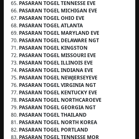
PASARAN TOGEL TENNESSE EVE
PASARAN TOGEL MICHIGAN EVE
PASARAN TOGEL OHIO EVE
PASARAN TOGEL ATLANTA
PASARAN TOGEL MARYLAND EVE
PASARAN TOGEL DELAWARE NGT
PASARAN TOGEL KINGSTON
PASARAN TOGEL MISSOURI EVE
PASARAN TOGEL ILLINOIS EVE
PASARAN TOGEL INDIANA EVE
PASARAN TOGEL NEWJERSEYEVE
PASARAN TOGEL VIRGINIA NGT
PASARAN TOGEL KENTUCKY EVE
PASARAN TOGEL NORTHCAROEVE
PASARAN TOGEL GEORGIA NGT
PASARAN TOGEL THAILAND
PASARAN TOGEL NORTH KOREA
PASARAN TOGEL PORTLAND
PASARAN TOGEL TENNESSE MOR