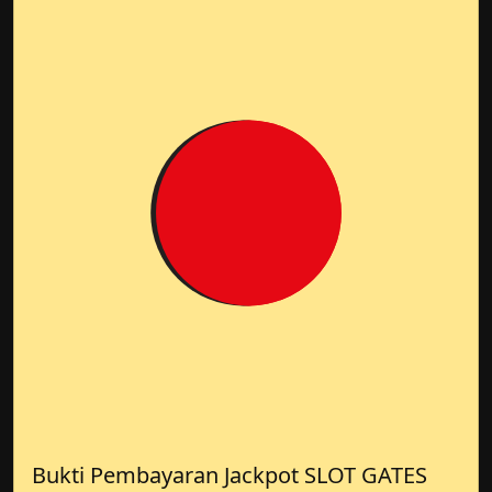
Bukti Pembayaran Jackpot SLOT GATES