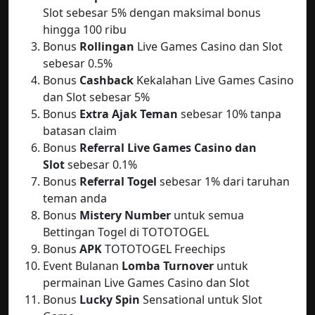
Slot sebesar 5% dengan maksimal bonus
hingga 100 ribu
Bonus
Rollingan
Live Games Casino dan Slot
sebesar 0.5%
Bonus
Cashback
Kekalahan Live Games Casino
dan Slot sebesar 5%
Bonus
Extra Ajak Teman
sebesar 10% tanpa
batasan claim
Bonus
Referral Live Games Casino dan
Slot
sebesar 0.1%
Bonus
Referral Togel
sebesar 1% dari taruhan
teman anda
Bonus
Mistery Number
untuk semua
Bettingan Togel di TOTOTOGEL
Bonus
APK
TOTOTOGEL Freechips
Event Bulanan
Lomba Turnover
untuk
permainan Live Games Casino dan Slot
Bonus
Lucky Spin
Sensational untuk Slot