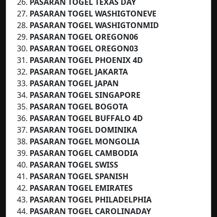
PASARAN TOGEL TEXAS DAY
PASARAN TOGEL WASHIGTONEVE
PASARAN TOGEL WASHIGTONMID
PASARAN TOGEL OREGON06
PASARAN TOGEL OREGON03
PASARAN TOGEL PHOENIX 4D
PASARAN TOGEL JAKARTA
PASARAN TOGEL JAPAN
PASARAN TOGEL SINGAPORE
PASARAN TOGEL BOGOTA
PASARAN TOGEL BUFFALO 4D
PASARAN TOGEL DOMINIKA
PASARAN TOGEL MONGOLIA
PASARAN TOGEL CAMBODIA
PASARAN TOGEL SWISS
PASARAN TOGEL SPANISH
PASARAN TOGEL EMIRATES
PASARAN TOGEL PHILADELPHIA
PASARAN TOGEL CAROLINADAY