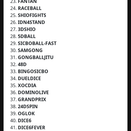
FANTAN
RACEBALL
SHIOFIGHTS
IDN4STAND
3DSHIO
5DBALL
SICBOBALL-FAST
SAMGONG
GONGBALLJITU
48D
BINGOSICBO
DUELDICE
XOCDIA
DOMINOLIVE
GRANDPRIX
24DSPIN
OGLOK
DICE6
DICE6FEVER