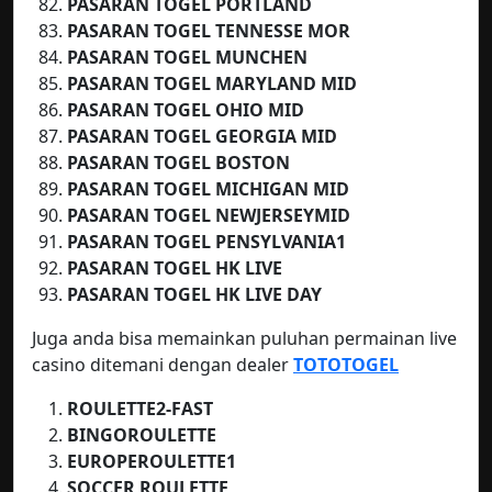
PASARAN TOGEL PORTLAND
PASARAN TOGEL TENNESSE MOR
PASARAN TOGEL MUNCHEN
PASARAN TOGEL MARYLAND MID
PASARAN TOGEL OHIO MID
PASARAN TOGEL GEORGIA MID
PASARAN TOGEL BOSTON
PASARAN TOGEL MICHIGAN MID
PASARAN TOGEL NEWJERSEYMID
PASARAN TOGEL PENSYLVANIA1
PASARAN TOGEL HK LIVE
PASARAN TOGEL HK LIVE DAY
Juga anda bisa memainkan puluhan permainan live
casino ditemani dengan dealer
TOTOTOGEL
ROULETTE2-FAST
BINGOROULETTE
EUROPEROULETTE1
SOCCER ROULETTE