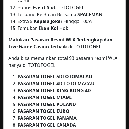
Game
Bonus
Event Slot
TOTOTOGEL
Terbang Ke Bulan Bersama
SPACEMAN
Extra 5
Kepala Joker
Hingga 100%
Temukan
Ikan Koi
Hoki
Mainkan Pasaran Resmi WLA Terlengkap dan
Live Game Casino Terbaik di TOTOTOGEL
Anda bisa memainkan total 93 pasaran resmi WLA
hanya di TOTOTOGEL.
PASARAN TOGEL 5DTOTOMACAU
PASARAN TOGEL 4D TOTO MACAU
PASARAN TOGEL KING KONG 4D
PASARAN TOGEL MIAMI
PASARAN TOGEL POLAND
PASARAN TOGEL EURO
PASARAN TOGEL PANAMA
PASARAN TOGEL CANADA