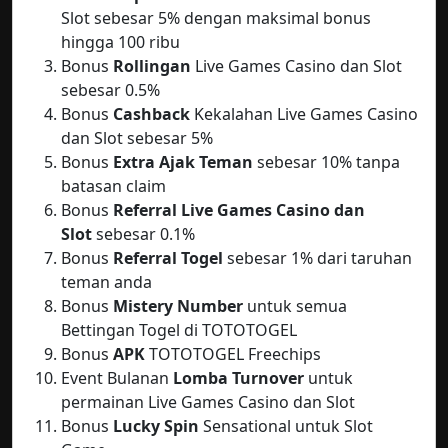
Slot sebesar 5% dengan maksimal bonus
hingga 100 ribu
Bonus
Rollingan
Live Games Casino dan Slot
sebesar 0.5%
Bonus
Cashback
Kekalahan Live Games Casino
dan Slot sebesar 5%
Bonus
Extra Ajak Teman
sebesar 10% tanpa
batasan claim
Bonus
Referral Live Games Casino dan
Slot
sebesar 0.1%
Bonus
Referral Togel
sebesar 1% dari taruhan
teman anda
Bonus
Mistery Number
untuk semua
Bettingan Togel di TOTOTOGEL
Bonus
APK
TOTOTOGEL Freechips
Event Bulanan
Lomba Turnover
untuk
permainan Live Games Casino dan Slot
Bonus
Lucky Spin
Sensational untuk Slot