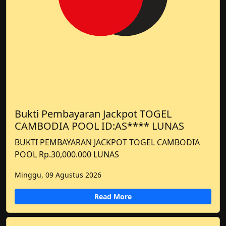
Bukti Pembayaran Jackpot TOGEL
CAMBODIA POOL ID:AS**** LUNAS
BUKTI PEMBAYARAN JACKPOT TOGEL CAMBODIA
POOL Rp.30,000.000 LUNAS
Minggu, 09 Agustus 2026
Read More