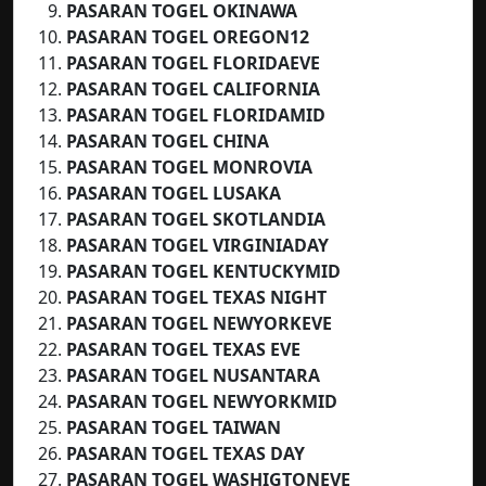
PASARAN TOGEL OKINAWA
PASARAN TOGEL OREGON12
PASARAN TOGEL FLORIDAEVE
PASARAN TOGEL CALIFORNIA
PASARAN TOGEL FLORIDAMID
PASARAN TOGEL CHINA
PASARAN TOGEL MONROVIA
PASARAN TOGEL LUSAKA
PASARAN TOGEL SKOTLANDIA
PASARAN TOGEL VIRGINIADAY
PASARAN TOGEL KENTUCKYMID
PASARAN TOGEL TEXAS NIGHT
PASARAN TOGEL NEWYORKEVE
PASARAN TOGEL TEXAS EVE
PASARAN TOGEL NUSANTARA
PASARAN TOGEL NEWYORKMID
PASARAN TOGEL TAIWAN
PASARAN TOGEL TEXAS DAY
PASARAN TOGEL WASHIGTONEVE