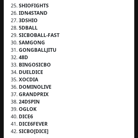
SHIOFIGHTS
IDN4STAND
3DSHIO
5DBALL
SICBOBALL-FAST
SAMGONG
GONGBALLJITU
48D
BINGOSICBO
DUELDICE
XOCDIA
DOMINOLIVE
GRANDPRIX
24DSPIN
OGLOK
DICE6
DICE6FEVER
SICBO[DICE]