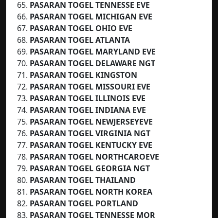
PASARAN TOGEL TENNESSE EVE
PASARAN TOGEL MICHIGAN EVE
PASARAN TOGEL OHIO EVE
PASARAN TOGEL ATLANTA
PASARAN TOGEL MARYLAND EVE
PASARAN TOGEL DELAWARE NGT
PASARAN TOGEL KINGSTON
PASARAN TOGEL MISSOURI EVE
PASARAN TOGEL ILLINOIS EVE
PASARAN TOGEL INDIANA EVE
PASARAN TOGEL NEWJERSEYEVE
PASARAN TOGEL VIRGINIA NGT
PASARAN TOGEL KENTUCKY EVE
PASARAN TOGEL NORTHCAROEVE
PASARAN TOGEL GEORGIA NGT
PASARAN TOGEL THAILAND
PASARAN TOGEL NORTH KOREA
PASARAN TOGEL PORTLAND
PASARAN TOGEL TENNESSE MOR