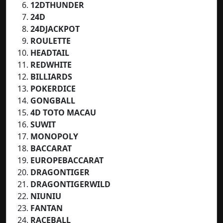
12DTHUNDER
24D
24DJACKPOT
ROULETTE
HEADTAIL
REDWHITE
BILLIARDS
POKERDICE
GONGBALL
4D TOTO MACAU
SUWIT
MONOPOLY
BACCARAT
EUROPEBACCARAT
DRAGONTIGER
DRAGONTIGERWILD
NIUNIU
FANTAN
RACEBALL