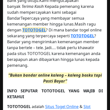
Bank yang dituju.Kami mengucapakan
banyak
Terima Kasih
Kepada pemenang karena
sudah mempercayakan kami sebagai
BandarTepercaya yang membayar semua
kemenangan member hingga lunas.Masih ragu
dengan
TOTOTOGEL
? Di mana bandar togel online
sekarang yang terpercaya seperti
TOTOTOGEL
?
Bandar yang mengirimkan kemenangan member
tanpa bertele – tele. Jadi…. tidak perlu khawatir
pada situs TOTOTOGEL karena kemenangan anda
berapapun akan dibayarkan hingga lunas kepada
pemenang.
“Bukan bandar online kaleng – kaleng bosku tapi
Pasti Bayar”
INFO SEPUTAR TOTOTOGEL YANG WAJIB DI
KETAHUI
TOTOTOGEL
adalah
Situs Togel Online
&
Slot