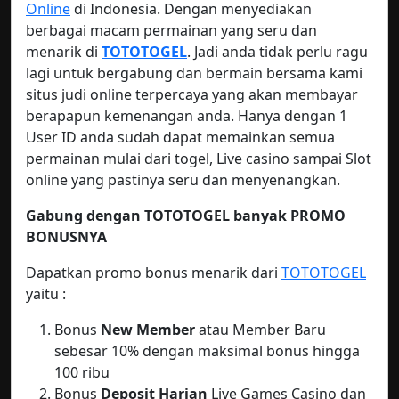
Online
di Indonesia. Dengan menyediakan
berbagai macam permainan yang seru dan
menarik di
TOTOTOGEL
. Jadi anda tidak perlu ragu
lagi untuk bergabung dan bermain bersama kami
situs judi online terpercaya yang akan membayar
berapapun kemenangan anda. Hanya dengan 1
User ID anda sudah dapat memainkan semua
permainan mulai dari togel, Live casino sampai Slot
online yang pastinya seru dan menyenangkan.
Gabung dengan
TOTOTOGEL banyak PROMO
BONUSNYA
Dapatkan promo bonus menarik dari
TOTOTOGEL
yaitu :
Bonus
New Member
atau Member Baru
sebesar 10% dengan maksimal bonus hingga
100 ribu
Bonus
Deposit Harian
Live Games Casino dan