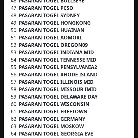
PASARAN TOGEL BULLSEYE
PASARAN TOGEL PCSO
PASARAN TOGEL SYDNEY
PASARAN TOGEL HONGKONG
PASARAN TOGEL HUAINAN
PASARAN TOGEL AOMORI
PASARAN TOGEL OREGON09
PASARAN TOGEL INDIANA MID
PASARAN TOGEL TENNESSE MID
PASARAN TOGEL PENSYLVANIA2
PASARAN TOGEL RHODE ISLAND
PASARAN TOGEL ILLINOIS MID
PASARAN TOGEL MISSOUR IMID
PASARAN TOGEL DELAWARE DAY
PASARAN TOGEL WISCONSIN
PASARAN TOGEL FREETOWN
PASARAN TOGEL GERMANY
PASARAN TOGEL MOSKOW
PASARAN TOGEL GEORGIA EVE