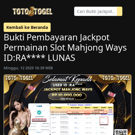
Kembali ke Beranda
Bukti Pembayaran Jackpot
Permainan Slot Mahjong Ways
ID:RA**** LUNAS
Minggu, 12 2025 16:39 WIB