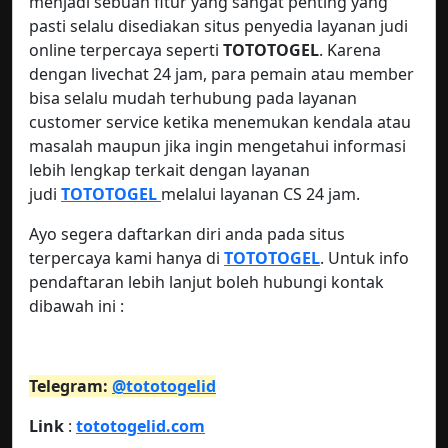
menjadi sebuah fitur yang sangat penting yang
pasti selalu disediakan situs penyedia layanan judi
online terpercaya seperti
TOTOTOGEL
. Karena
dengan livechat 24 jam, para pemain atau member
bisa selalu mudah terhubung pada layanan
customer service ketika menemukan kendala atau
masalah maupun jika ingin mengetahui informasi
lebih lengkap terkait dengan layanan
judi
TOTOTOGEL
melalui layanan CS 24 jam.
Ayo segera daftarkan diri anda pada situs
terpercaya kami hanya di
TOTOTOGEL
. Untuk info
pendaftaran lebih lanjut boleh hubungi kontak
dibawah ini :
Telegram:
@tototogelid
Link
:
tototogelid.com