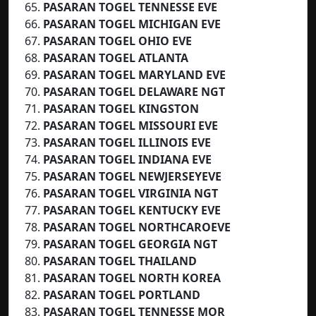
PASARAN TOGEL TENNESSE EVE
PASARAN TOGEL MICHIGAN EVE
PASARAN TOGEL OHIO EVE
PASARAN TOGEL ATLANTA
PASARAN TOGEL MARYLAND EVE
PASARAN TOGEL DELAWARE NGT
PASARAN TOGEL KINGSTON
PASARAN TOGEL MISSOURI EVE
PASARAN TOGEL ILLINOIS EVE
PASARAN TOGEL INDIANA EVE
PASARAN TOGEL NEWJERSEYEVE
PASARAN TOGEL VIRGINIA NGT
PASARAN TOGEL KENTUCKY EVE
PASARAN TOGEL NORTHCAROEVE
PASARAN TOGEL GEORGIA NGT
PASARAN TOGEL THAILAND
PASARAN TOGEL NORTH KOREA
PASARAN TOGEL PORTLAND
PASARAN TOGEL TENNESSE MOR