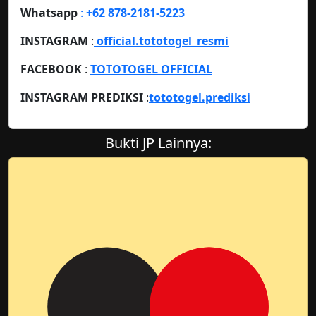
Whatsapp
:
+62 878-2181-5223
INSTAGRAM
:
official.tototogel_resmi
FACEBOOK
:
TOTOTOGEL OFFICIAL
INSTAGRAM PREDIKSI
:
tototogel.prediksi
Bukti JP Lainnya: