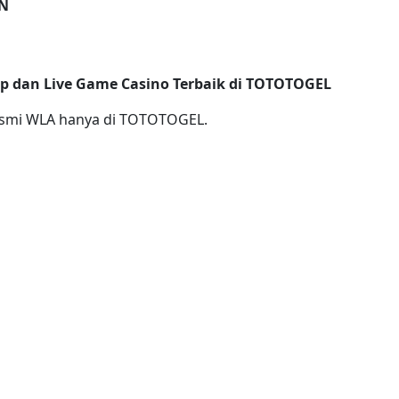
N
p dan Live Game Casino Terbaik di TOTOTOGEL
esmi WLA hanya di TOTOTOGEL.
U