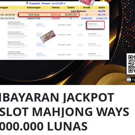
MBAYARAN JACKPOT
SLOT MAHJONG WAYS
.000.000 LUNAS