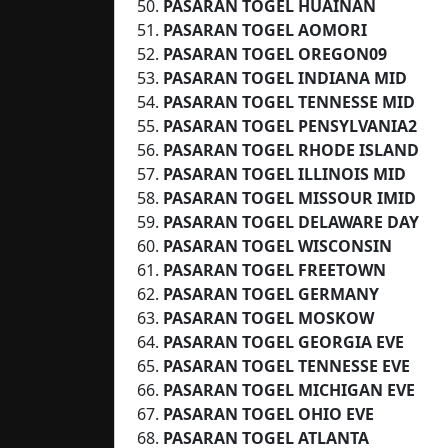
PASARAN TOGEL HUAINAN
PASARAN TOGEL AOMORI
PASARAN TOGEL OREGON09
PASARAN TOGEL INDIANA MID
PASARAN TOGEL TENNESSE MID
PASARAN TOGEL PENSYLVANIA2
PASARAN TOGEL RHODE ISLAND
PASARAN TOGEL ILLINOIS MID
PASARAN TOGEL MISSOUR IMID
PASARAN TOGEL DELAWARE DAY
PASARAN TOGEL WISCONSIN
PASARAN TOGEL FREETOWN
PASARAN TOGEL GERMANY
PASARAN TOGEL MOSKOW
PASARAN TOGEL GEORGIA EVE
PASARAN TOGEL TENNESSE EVE
PASARAN TOGEL MICHIGAN EVE
PASARAN TOGEL OHIO EVE
PASARAN TOGEL ATLANTA