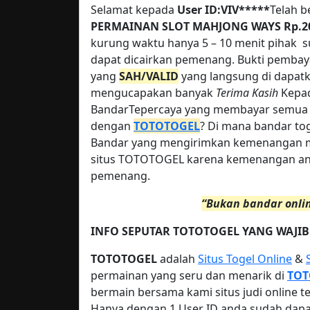
Selamat kepada
User ID:VIV*****
Telah 
PERMAINAN SLOT MAHJONG WAYS Rp.20
kurung waktu hanya 5 – 10 menit pihak
s
dapat dicairkan pemenang. Bukti pemba
yang
SAH/VALID
yang langsung di dapatka
mengucapakan banyak
Terima Kasih
Kepa
BandarTepercaya yang membayar semua
dengan
TOTOTOGEL
? Di mana bandar tog
Bandar yang mengirimkan kemenangan memb
situs TOTOTOGEL karena kemenangan and
pemenang.
“Bukan bandar onlin
INFO SEPUTAR TOTOTOGEL YANG WAJIB
TOTOTOGEL
adalah
Situs Togel Online
&
permainan yang seru dan menarik di
TOT
bermain bersama kami situs judi online
Hanya dengan 1 User ID anda sudah dapa