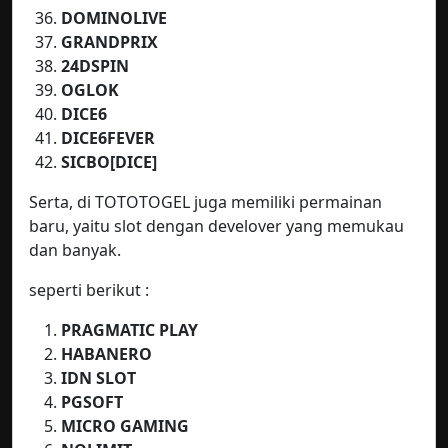
DOMINOLIVE
GRANDPRIX
24DSPIN
OGLOK
DICE6
DICE6FEVER
SICBO[DICE]
Serta, di TOTOTOGEL juga memiliki permainan
baru, yaitu slot dengan develover yang memukau
dan banyak.
seperti berikut :
PRAGMATIC PLAY
HABANERO
IDN SLOT
PGSOFT
MICRO GAMING