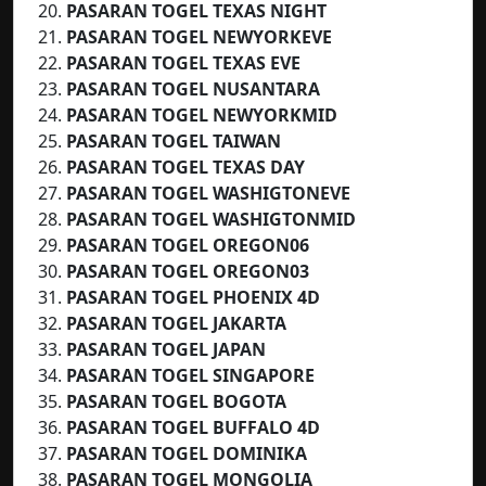
PASARAN TOGEL TEXAS NIGHT
PASARAN TOGEL NEWYORKEVE
PASARAN TOGEL TEXAS EVE
PASARAN TOGEL NUSANTARA
PASARAN TOGEL NEWYORKMID
PASARAN TOGEL TAIWAN
PASARAN TOGEL TEXAS DAY
PASARAN TOGEL WASHIGTONEVE
PASARAN TOGEL WASHIGTONMID
PASARAN TOGEL OREGON06
PASARAN TOGEL OREGON03
PASARAN TOGEL PHOENIX 4D
PASARAN TOGEL JAKARTA
PASARAN TOGEL JAPAN
PASARAN TOGEL SINGAPORE
PASARAN TOGEL BOGOTA
PASARAN TOGEL BUFFALO 4D
PASARAN TOGEL DOMINIKA
PASARAN TOGEL MONGOLIA