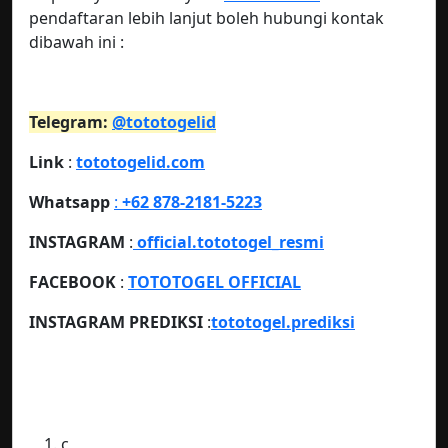
pendaftaran lebih lanjut boleh hubungi kontak
dibawah ini :
Telegram:
@tototogelid
Link
:
tototogelid.com
Whatsapp
:
+62 878-2181-5223
INSTAGRAM
:
official.tototogel_resmi
FACEBOOK
:
TOTOTOGEL OFFICIAL
INSTAGRAM PREDIKSI
:
tototogel.prediksi
c