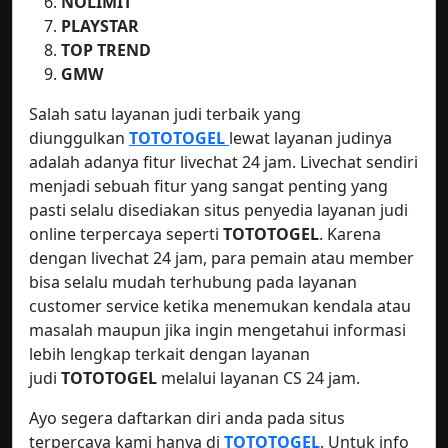
NOLIMIT
PLAYSTAR
TOP TREND
GMW
Salah satu layanan judi terbaik yang
diunggulkan
TOTOTOGEL
lewat layanan judinya
adalah adanya fitur livechat 24 jam. Livechat sendiri
menjadi sebuah fitur yang sangat penting yang
pasti selalu disediakan situs penyedia layanan judi
online terpercaya seperti
TOTOTOGEL
. Karena
dengan livechat 24 jam, para pemain atau member
bisa selalu mudah terhubung pada layanan
customer service ketika menemukan kendala atau
masalah maupun jika ingin mengetahui informasi
lebih lengkap terkait dengan layanan
judi
TOTOTOGEL
melalui layanan CS 24 jam.
Ayo segera daftarkan diri anda pada situs
terpercaya kami hanya di
TOTOTOGEL
. Untuk info