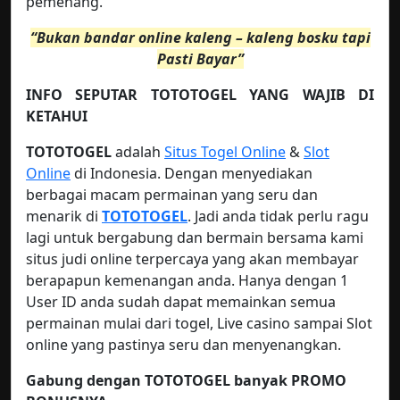
pemenang.
“Bukan bandar online kaleng – kaleng bosku tapi
Pasti Bayar”
INFO SEPUTAR TOTOTOGEL YANG WAJIB DI
KETAHUI
TOTOTOGEL
adalah
Situs Togel Online
&
Slot
Online
di Indonesia. Dengan menyediakan
berbagai macam permainan yang seru dan
menarik di
TOTOTOGEL
. Jadi anda tidak perlu ragu
lagi untuk bergabung dan bermain bersama kami
situs judi online terpercaya yang akan membayar
berapapun kemenangan anda. Hanya dengan 1
User ID anda sudah dapat memainkan semua
permainan mulai dari togel, Live casino sampai Slot
online yang pastinya seru dan menyenangkan.
Gabung dengan
TOTOTOGEL banyak PROMO