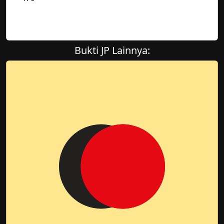
Bukti JP Lainnya: