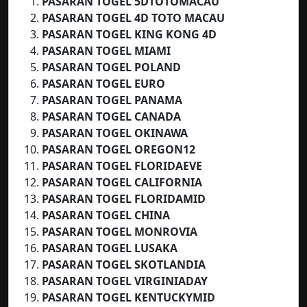
PASARAN TOGEL 5DTOTOMACAU
PASARAN TOGEL 4D TOTO MACAU
PASARAN TOGEL KING KONG 4D
PASARAN TOGEL MIAMI
PASARAN TOGEL POLAND
PASARAN TOGEL EURO
PASARAN TOGEL PANAMA
PASARAN TOGEL CANADA
PASARAN TOGEL OKINAWA
PASARAN TOGEL OREGON12
PASARAN TOGEL FLORIDAEVE
PASARAN TOGEL CALIFORNIA
PASARAN TOGEL FLORIDAMID
PASARAN TOGEL CHINA
PASARAN TOGEL MONROVIA
PASARAN TOGEL LUSAKA
PASARAN TOGEL SKOTLANDIA
PASARAN TOGEL VIRGINIADAY
PASARAN TOGEL KENTUCKYMID