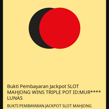
Bukti Pembayaran Jackpot SLOT
MAHJONG WINS TRIPLE POT ID:MUR****
LUNAS
BUKTI PEMBAYARAN JACKPOT SLOT MAHJONG