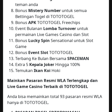
teman anda
Bonus
Mistery Number
untuk semua
Bettingan Togel di TOTOTOGEL
Bonus
APK
TOTOTOGEL Freechips
Event Bulanan
Lomba Turnover
untuk
permainan Live Games Casino dan Slot
Bonus
Lucky Spin
Sensational untuk Slot
Game
Bonus
Event Slot
TOTOTOGEL
Terbang Ke Bulan Bersama
SPACEMAN
Extra 5
Kepala Joker
Hingga 100%
Temukan
Ikan Koi
Hoki
Mainkan Pasaran Resmi WLA Terlengkap dan
Live Game Casino Terbaik di TOTOTOGEL
Anda bisa memainkan total 93 pasaran resmi WLA
hanya di TOTOTOGEL.