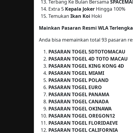
Terbang Ke Bulan Bersama
SPACEMA
Extra 5
Kepala Joker
Hingga 100%
Temukan
Ikan Koi
Hoki
Mainkan Pasaran Resmi WLA Terlengka
Anda bisa memainkan total 93 pasaran r
PASARAN TOGEL 5DTOTOMACAU
PASARAN TOGEL 4D TOTO MACA
PASARAN TOGEL KING KONG 4D
PASARAN TOGEL MIAMI
PASARAN TOGEL POLAND
PASARAN TOGEL EURO
PASARAN TOGEL PANAMA
PASARAN TOGEL CANADA
PASARAN TOGEL OKINAWA
PASARAN TOGEL OREGON12
PASARAN TOGEL FLORIDAEVE
PASARAN TOGEL CALIFORNIA