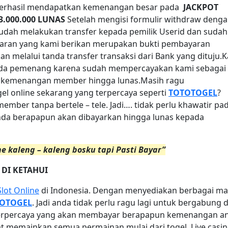
berhasil mendapatkan kemenangan besar pada
JACKPOT
.000.000 LUNAS
Setelah mengisi formulir withdraw deng
udah melakukan transfer kepada pemilik Userid dan sudah
yaran yang kami berikan merupakan bukti pembayaran
n melalui tanda transfer transaksi dari Bank yang dituju.
da pemenang karena sudah mempercayakan kami sebagai
 kemenangan member hingga lunas.Masih ragu
el online sekarang yang terpercaya seperti
TOTOTOGEL
?
er tanpa bertele – tele. Jadi…. tidak perlu khawatir pa
a berapapun akan dibayarkan hingga lunas kepada
e kaleng – kaleng bosku tapi Pasti Bayar”
 DI KETAHUI
Slot Online
di Indonesia. Dengan menyediakan berbagai m
OTOGEL
. Jadi anda tidak perlu ragu lagi untuk bergabung 
 terpercaya yang akan membayar berapapun kemenangan a
t memainkan semua permainan mulai dari togel, Live casi