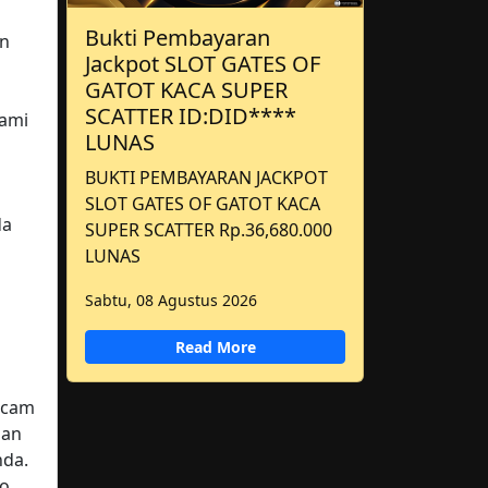
Bukti Pembayaran
an
Jackpot SLOT GATES OF
GATOT KACA SUPER
SCATTER ID:DID****
Kami
LUNAS
BUKTI PEMBAYARAN JACKPOT
SLOT GATES OF GATOT KACA
da
SUPER SCATTER Rp.36,680.000
LUNAS
Sabtu, 08 Agustus 2026
Read More
acam
dan
nda.
no