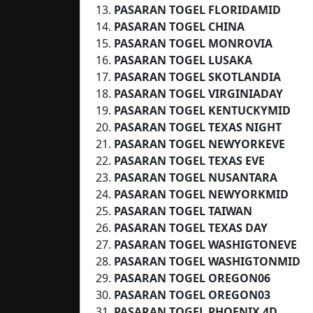
PASARAN TOGEL FLORIDAMID
PASARAN TOGEL CHINA
PASARAN TOGEL MONROVIA
PASARAN TOGEL LUSAKA
PASARAN TOGEL SKOTLANDIA
PASARAN TOGEL VIRGINIADAY
PASARAN TOGEL KENTUCKYMID
PASARAN TOGEL TEXAS NIGHT
PASARAN TOGEL NEWYORKEVE
PASARAN TOGEL TEXAS EVE
PASARAN TOGEL NUSANTARA
PASARAN TOGEL NEWYORKMID
PASARAN TOGEL TAIWAN
PASARAN TOGEL TEXAS DAY
PASARAN TOGEL WASHIGTONEVE
PASARAN TOGEL WASHIGTONMID
PASARAN TOGEL OREGON06
PASARAN TOGEL OREGON03
PASARAN TOGEL PHOENIX 4D