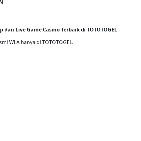
N
p dan Live Game Casino Terbaik di TOTOTOGEL
esmi WLA hanya di TOTOTOGEL.
U