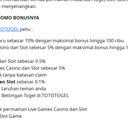
an menyenangkan.
PROMO BONUSNYA
TOTOGEL
yaitu :
ru sebesar 10% dengan maksimal bonus hingga 100 ribu
sino dan Slot sebesar 5% dengan maksimal bonus hingga 
dan Slot sebesar 0.5%
s Casino dan Slot sebesar 5%
 tanpa batasan claim
an Slot
sebesar 0.1%
i taruhan teman anda
 Bettingan Togel di TOTOTOGEL
 permainan Live Games Casino dan Slot
 Slot Game