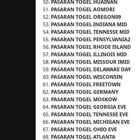
PASARAN TOGEL HUAINAN
PASARAN TOGEL AOMORI
PASARAN TOGEL OREGON09
PASARAN TOGEL INDIANA MID
PASARAN TOGEL TENNESSE MID
PASARAN TOGEL PENSYLVANIA2
PASARAN TOGEL RHODE ISLAND
PASARAN TOGEL ILLINOIS MID
PASARAN TOGEL MISSOUR IMID
PASARAN TOGEL DELAWARE DAY
PASARAN TOGEL WISCONSIN
PASARAN TOGEL FREETOWN
PASARAN TOGEL GERMANY
PASARAN TOGEL MOSKOW
PASARAN TOGEL GEORGIA EVE
PASARAN TOGEL TENNESSE EVE
PASARAN TOGEL MICHIGAN EVE
PASARAN TOGEL OHIO EVE
PASARAN TOGEL ATLANTA