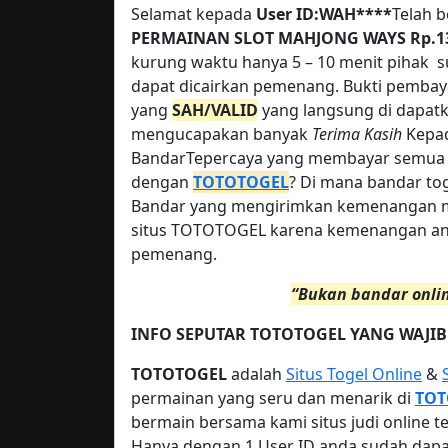
Selamat kepada
User ID:WAH****
Telah 
PERMAINAN SLOT MAHJONG WAYS Rp.13
kurung waktu hanya 5 – 10 menit pihak
s
dapat dicairkan pemenang. Bukti pemba
yang
SAH/VALID
yang langsung di dapatka
mengucapakan banyak
Terima Kasih
Kepa
BandarTepercaya yang membayar semua
dengan
TOTOTOGEL
? Di mana bandar tog
Bandar yang mengirimkan kemenangan memb
situs TOTOTOGEL karena kemenangan and
pemenang.
“Bukan bandar onlin
INFO SEPUTAR TOTOTOGEL YANG WAJIB
TOTOTOGEL
adalah
Situs Togel Online
&
permainan yang seru dan menarik di
TOT
bermain bersama kami situs judi online
Hanya dengan 1 User ID anda sudah dapa