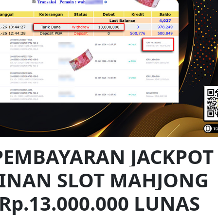
PEMBAYARAN JACKPOT
INAN SLOT MAHJONG
Rp.13.000.000 LUNAS