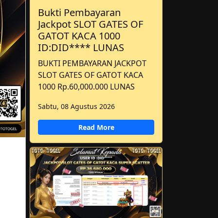
Bukti Pembayaran
Jackpot SLOT GATES OF
GATOT KACA 1000
ID:DID**** LUNAS
BUKTI PEMBAYARAN JACKPOT
SLOT GATES OF GATOT KACA
1000 Rp.60,000.000 LUNAS
Sabtu, 08 Agustus 2026
Read More