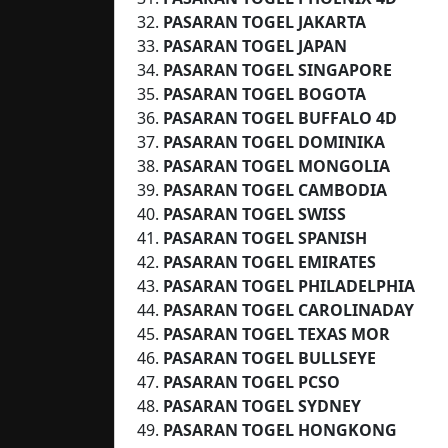
PASARAN TOGEL JAKARTA
PASARAN TOGEL JAPAN
PASARAN TOGEL SINGAPORE
PASARAN TOGEL BOGOTA
PASARAN TOGEL BUFFALO 4D
PASARAN TOGEL DOMINIKA
PASARAN TOGEL MONGOLIA
PASARAN TOGEL CAMBODIA
PASARAN TOGEL SWISS
PASARAN TOGEL SPANISH
PASARAN TOGEL EMIRATES
PASARAN TOGEL PHILADELPHIA
PASARAN TOGEL CAROLINADAY
PASARAN TOGEL TEXAS MOR
PASARAN TOGEL BULLSEYE
PASARAN TOGEL PCSO
PASARAN TOGEL SYDNEY
PASARAN TOGEL HONGKONG