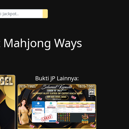
t Mahjong Ways
Bukti JP Lainnya: