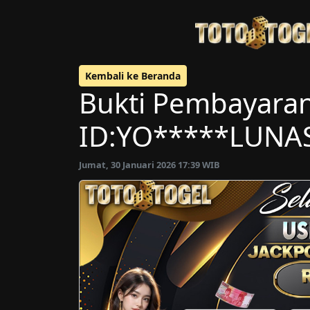
Kembali ke Beranda
Bukti Pembayaran
ID:YO*****LUNA
Jumat, 30 Januari 2026 17:39 WIB