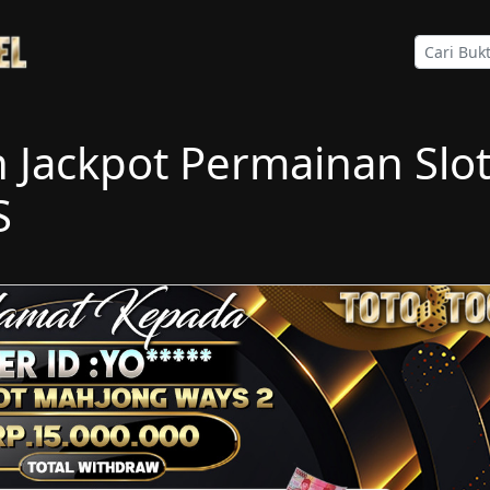
 Jackpot Permainan Slo
S