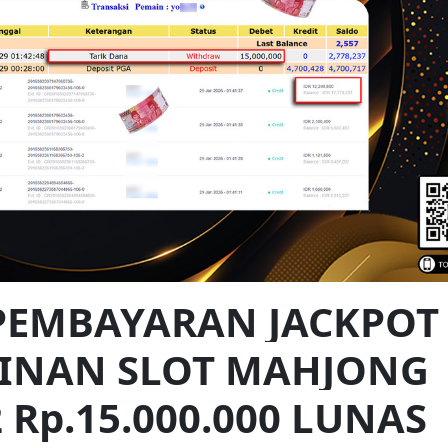
PEMBAYARAN JACKPOT
INAN SLOT MAHJONG
 Rp.15.000.000 LUNAS