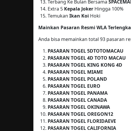
Terbang Ke Bulan Bersama
SPACEMA
Extra 5
Kepala Joker
Hingga 100%
Temukan
Ikan Koi
Hoki
Mainkan Pasaran Resmi WLA Terlengka
Anda bisa memainkan total 93 pasaran r
PASARAN TOGEL 5DTOTOMACAU
PASARAN TOGEL 4D TOTO MACA
PASARAN TOGEL KING KONG 4D
PASARAN TOGEL MIAMI
PASARAN TOGEL POLAND
PASARAN TOGEL EURO
PASARAN TOGEL PANAMA
PASARAN TOGEL CANADA
PASARAN TOGEL OKINAWA
PASARAN TOGEL OREGON12
PASARAN TOGEL FLORIDAEVE
PASARAN TOGEL CALIFORNIA