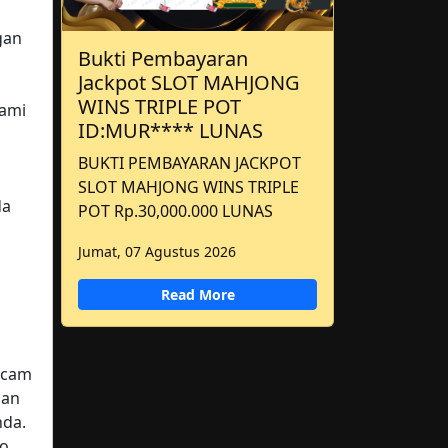
gan
Bukti Pembayaran
Jackpot SLOT MAHJONG
WINS TRIPLE POT
Kami
ID:MUR**** LUNAS
BUKTI PEMBAYARAN JACKPOT
SLOT MAHJONG WINS TRIPLE
da
POT Rp.30,000.000 LUNAS
Jumat, 07 Agustus 2026
Read More
acam
dan
nda.
no