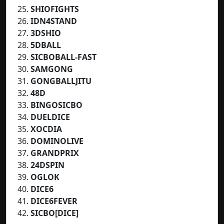
SHIOFIGHTS
IDN4STAND
3DSHIO
5DBALL
SICBOBALL-FAST
SAMGONG
GONGBALLJITU
48D
BINGOSICBO
DUELDICE
XOCDIA
DOMINOLIVE
GRANDPRIX
24DSPIN
OGLOK
DICE6
DICE6FEVER
SICBO[DICE]