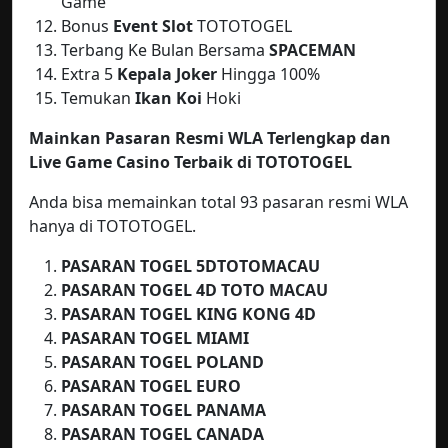
Game
Bonus
Event Slot
TOTOTOGEL
Terbang Ke Bulan Bersama
SPACEMAN
Extra 5
Kepala Joker
Hingga 100%
Temukan
Ikan Koi
Hoki
Mainkan Pasaran Resmi WLA Terlengkap dan
Live Game Casino Terbaik di TOTOTOGEL
Anda bisa memainkan total 93 pasaran resmi WLA
hanya di TOTOTOGEL.
PASARAN TOGEL 5DTOTOMACAU
PASARAN TOGEL 4D TOTO MACAU
PASARAN TOGEL KING KONG 4D
PASARAN TOGEL MIAMI
PASARAN TOGEL POLAND
PASARAN TOGEL EURO
PASARAN TOGEL PANAMA
PASARAN TOGEL CANADA