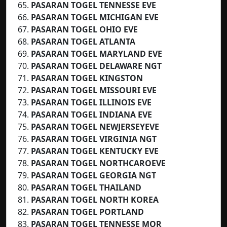
PASARAN TOGEL TENNESSE EVE
PASARAN TOGEL MICHIGAN EVE
PASARAN TOGEL OHIO EVE
PASARAN TOGEL ATLANTA
PASARAN TOGEL MARYLAND EVE
PASARAN TOGEL DELAWARE NGT
PASARAN TOGEL KINGSTON
PASARAN TOGEL MISSOURI EVE
PASARAN TOGEL ILLINOIS EVE
PASARAN TOGEL INDIANA EVE
PASARAN TOGEL NEWJERSEYEVE
PASARAN TOGEL VIRGINIA NGT
PASARAN TOGEL KENTUCKY EVE
PASARAN TOGEL NORTHCAROEVE
PASARAN TOGEL GEORGIA NGT
PASARAN TOGEL THAILAND
PASARAN TOGEL NORTH KOREA
PASARAN TOGEL PORTLAND
PASARAN TOGEL TENNESSE MOR