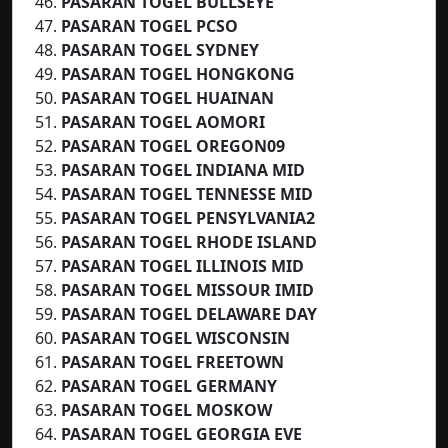
PASARAN TOGEL BULLSEYE
PASARAN TOGEL PCSO
PASARAN TOGEL SYDNEY
PASARAN TOGEL HONGKONG
PASARAN TOGEL HUAINAN
PASARAN TOGEL AOMORI
PASARAN TOGEL OREGON09
PASARAN TOGEL INDIANA MID
PASARAN TOGEL TENNESSE MID
PASARAN TOGEL PENSYLVANIA2
PASARAN TOGEL RHODE ISLAND
PASARAN TOGEL ILLINOIS MID
PASARAN TOGEL MISSOUR IMID
PASARAN TOGEL DELAWARE DAY
PASARAN TOGEL WISCONSIN
PASARAN TOGEL FREETOWN
PASARAN TOGEL GERMANY
PASARAN TOGEL MOSKOW
PASARAN TOGEL GEORGIA EVE