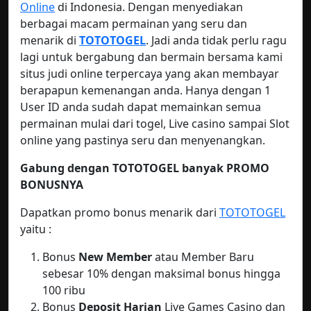
Online
di Indonesia. Dengan menyediakan
berbagai macam permainan yang seru dan
menarik di
TOTOTOGEL
. Jadi anda tidak perlu ragu
lagi untuk bergabung dan bermain bersama kami
situs judi online terpercaya yang akan membayar
berapapun kemenangan anda. Hanya dengan 1
User ID anda sudah dapat memainkan semua
permainan mulai dari togel, Live casino sampai Slot
online yang pastinya seru dan menyenangkan.
Gabung dengan
TOTOTOGEL banyak PROMO
BONUSNYA
Dapatkan promo bonus menarik dari
TOTOTOGEL
yaitu :
Bonus
New Member
atau Member Baru
sebesar 10% dengan maksimal bonus hingga
100 ribu
Bonus
Deposit Harian
Live Games Casino dan