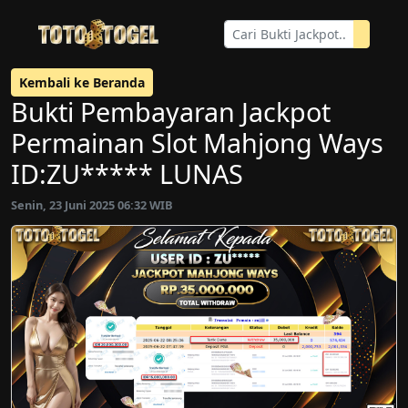
Kembali ke Beranda
Bukti Pembayaran Jackpot
Permainan Slot Mahjong Ways
ID:ZU***** LUNAS
Senin, 23 Juni 2025 06:32 WIB