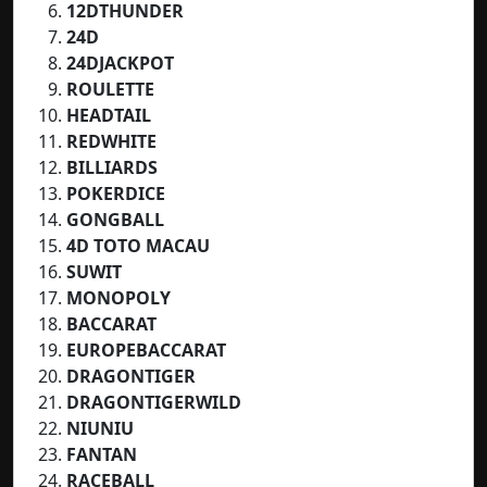
12DTHUNDER
24D
24DJACKPOT
ROULETTE
HEADTAIL
REDWHITE
BILLIARDS
POKERDICE
GONGBALL
4D TOTO MACAU
SUWIT
MONOPOLY
BACCARAT
EUROPEBACCARAT
DRAGONTIGER
DRAGONTIGERWILD
NIUNIU
FANTAN
RACEBALL