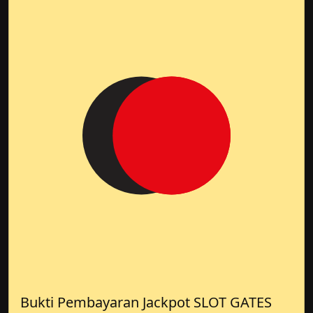
Bukti Pembayaran Jackpot SLOT GATES