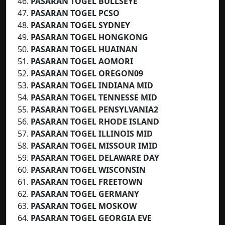
PASARAN TOGEL BULLSEYE
PASARAN TOGEL PCSO
PASARAN TOGEL SYDNEY
PASARAN TOGEL HONGKONG
PASARAN TOGEL HUAINAN
PASARAN TOGEL AOMORI
PASARAN TOGEL OREGON09
PASARAN TOGEL INDIANA MID
PASARAN TOGEL TENNESSE MID
PASARAN TOGEL PENSYLVANIA2
PASARAN TOGEL RHODE ISLAND
PASARAN TOGEL ILLINOIS MID
PASARAN TOGEL MISSOUR IMID
PASARAN TOGEL DELAWARE DAY
PASARAN TOGEL WISCONSIN
PASARAN TOGEL FREETOWN
PASARAN TOGEL GERMANY
PASARAN TOGEL MOSKOW
PASARAN TOGEL GEORGIA EVE