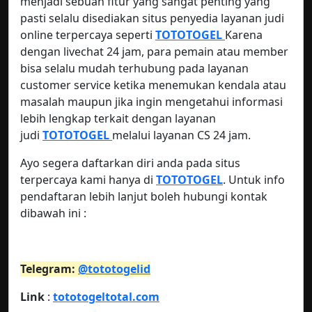
menjadi sebuah fitur yang sangat penting yang
pasti selalu disediakan situs penyedia layanan judi
online terpercaya seperti
TOTOTOGEL
Karena
dengan livechat 24 jam, para pemain atau member
bisa selalu mudah terhubung pada layanan
customer service ketika menemukan kendala atau
masalah maupun jika ingin mengetahui informasi
lebih lengkap terkait dengan layanan
judi
TOTOTOGEL
melalui layanan CS 24 jam.
Ayo segera daftarkan diri anda pada situs
terpercaya kami hanya di
TOTOTOGEL
. Untuk info
pendaftaran lebih lanjut boleh hubungi kontak
dibawah ini :
Telegram:
@tototogelid
Link
:
tototogeltotal.com