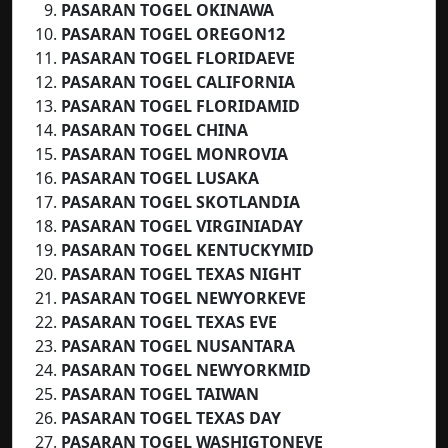
PASARAN TOGEL OKINAWA
PASARAN TOGEL OREGON12
PASARAN TOGEL FLORIDAEVE
PASARAN TOGEL CALIFORNIA
PASARAN TOGEL FLORIDAMID
PASARAN TOGEL CHINA
PASARAN TOGEL MONROVIA
PASARAN TOGEL LUSAKA
PASARAN TOGEL SKOTLANDIA
PASARAN TOGEL VIRGINIADAY
PASARAN TOGEL KENTUCKYMID
PASARAN TOGEL TEXAS NIGHT
PASARAN TOGEL NEWYORKEVE
PASARAN TOGEL TEXAS EVE
PASARAN TOGEL NUSANTARA
PASARAN TOGEL NEWYORKMID
PASARAN TOGEL TAIWAN
PASARAN TOGEL TEXAS DAY
PASARAN TOGEL WASHIGTONEVE