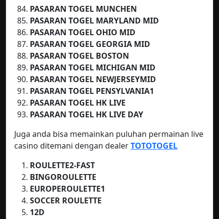
PASARAN TOGEL MUNCHEN
PASARAN TOGEL MARYLAND MID
PASARAN TOGEL OHIO MID
PASARAN TOGEL GEORGIA MID
PASARAN TOGEL BOSTON
PASARAN TOGEL MICHIGAN MID
PASARAN TOGEL NEWJERSEYMID
PASARAN TOGEL PENSYLVANIA1
PASARAN TOGEL HK LIVE
PASARAN TOGEL HK LIVE DAY
Juga anda bisa memainkan puluhan permainan live
casino ditemani dengan dealer
TOTOTOGEL
ROULETTE2-FAST
BINGOROULETTE
EUROPEROULETTE1
SOCCER ROULETTE
12D