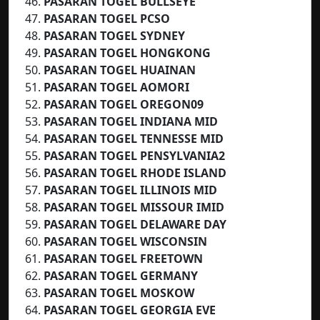
PASARAN TOGEL BULLSEYE
PASARAN TOGEL PCSO
PASARAN TOGEL SYDNEY
PASARAN TOGEL HONGKONG
PASARAN TOGEL HUAINAN
PASARAN TOGEL AOMORI
PASARAN TOGEL OREGON09
PASARAN TOGEL INDIANA MID
PASARAN TOGEL TENNESSE MID
PASARAN TOGEL PENSYLVANIA2
PASARAN TOGEL RHODE ISLAND
PASARAN TOGEL ILLINOIS MID
PASARAN TOGEL MISSOUR IMID
PASARAN TOGEL DELAWARE DAY
PASARAN TOGEL WISCONSIN
PASARAN TOGEL FREETOWN
PASARAN TOGEL GERMANY
PASARAN TOGEL MOSKOW
PASARAN TOGEL GEORGIA EVE