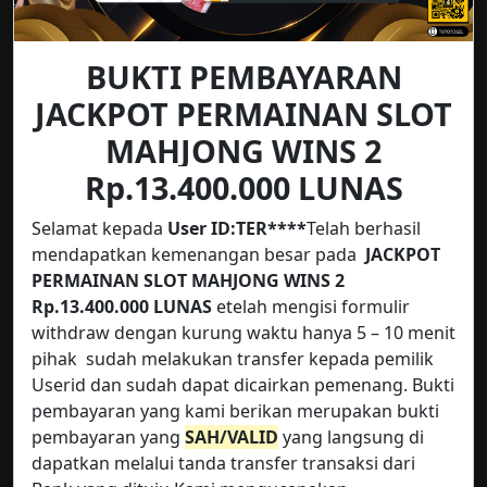
BUKTI PEMBAYARAN
JACKPOT PERMAINAN SLOT
MAHJONG WINS 2
Rp.13.400.000 LUNAS
Selamat kepada
User ID:TER****
Telah berhasil
mendapatkan kemenangan besar pada
JACKPOT
PERMAINAN SLOT MAHJONG WINS 2
Rp.13.400.000 LUNAS
etelah mengisi formulir
withdraw dengan kurung waktu hanya 5 – 10 menit
pihak
sudah melakukan transfer kepada pemilik
Userid dan sudah dapat dicairkan pemenang. Bukti
pembayaran yang kami berikan merupakan bukti
pembayaran yang
SAH/VALID
yang langsung di
dapatkan melalui tanda transfer transaksi dari