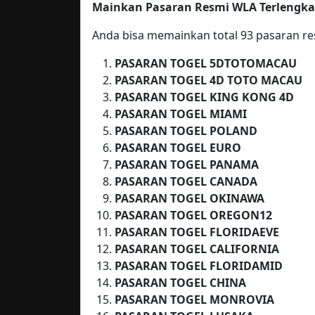
Mainkan Pasaran Resmi WLA Terlengka
Anda bisa memainkan total 93 pasaran r
PASARAN TOGEL 5DTOTOMACAU
PASARAN TOGEL 4D TOTO MACA
PASARAN TOGEL KING KONG 4D
PASARAN TOGEL MIAMI
PASARAN TOGEL POLAND
PASARAN TOGEL EURO
PASARAN TOGEL PANAMA
PASARAN TOGEL CANADA
PASARAN TOGEL OKINAWA
PASARAN TOGEL OREGON12
PASARAN TOGEL FLORIDAEVE
PASARAN TOGEL CALIFORNIA
PASARAN TOGEL FLORIDAMID
PASARAN TOGEL CHINA
PASARAN TOGEL MONROVIA