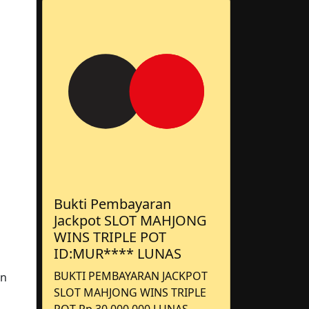
Bukti Pembayaran
Jackpot SLOT MAHJONG
WINS TRIPLE POT
ID:MUR**** LUNAS
BUKTI PEMBAYARAN JACKPOT
an
SLOT MAHJONG WINS TRIPLE