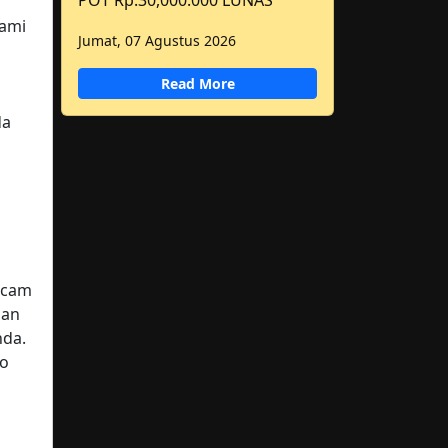
POT Rp.30,000.000 LUNAS
Kami
Jumat, 07 Agustus 2026
Read More
da
acam
dan
nda.
no