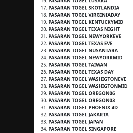
PASARAN TOGEL LUSAKA
PASARAN TOGEL SKOTLANDIA
PASARAN TOGEL VIRGINIADAY
PASARAN TOGEL KENTUCKYMID
PASARAN TOGEL TEXAS NIGHT
PASARAN TOGEL NEWYORKEVE
PASARAN TOGEL TEXAS EVE
PASARAN TOGEL NUSANTARA
PASARAN TOGEL NEWYORKMID
PASARAN TOGEL TAIWAN
PASARAN TOGEL TEXAS DAY
PASARAN TOGEL WASHIGTONEVE
PASARAN TOGEL WASHIGTONMID
PASARAN TOGEL OREGON06
PASARAN TOGEL OREGON03
PASARAN TOGEL PHOENIX 4D
PASARAN TOGEL JAKARTA
PASARAN TOGEL JAPAN
PASARAN TOGEL SINGAPORE