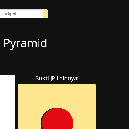
t Pyramid
Bukti JP Lainnya: