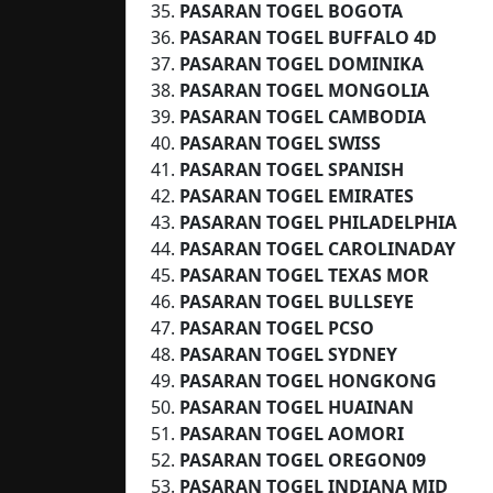
PASARAN TOGEL BOGOTA
PASARAN TOGEL BUFFALO 4D
PASARAN TOGEL DOMINIKA
PASARAN TOGEL MONGOLIA
PASARAN TOGEL CAMBODIA
PASARAN TOGEL SWISS
PASARAN TOGEL SPANISH
PASARAN TOGEL EMIRATES
PASARAN TOGEL PHILADELPHIA
PASARAN TOGEL CAROLINADAY
PASARAN TOGEL TEXAS MOR
PASARAN TOGEL BULLSEYE
PASARAN TOGEL PCSO
PASARAN TOGEL SYDNEY
PASARAN TOGEL HONGKONG
PASARAN TOGEL HUAINAN
PASARAN TOGEL AOMORI
PASARAN TOGEL OREGON09
PASARAN TOGEL INDIANA MID