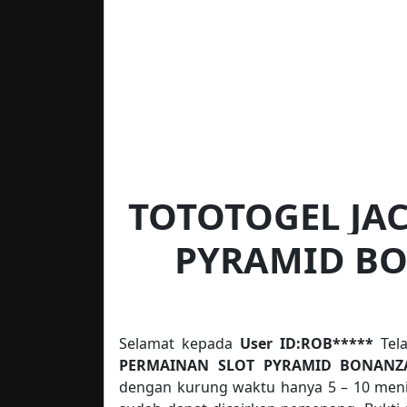
TOTOTOGEL JA
PYRAMID BO
Selamat kepada
User ID:ROB*****
Tel
PERMAINAN SLOT PYRAMID BONANZA 
dengan kurung waktu hanya 5 – 10 men