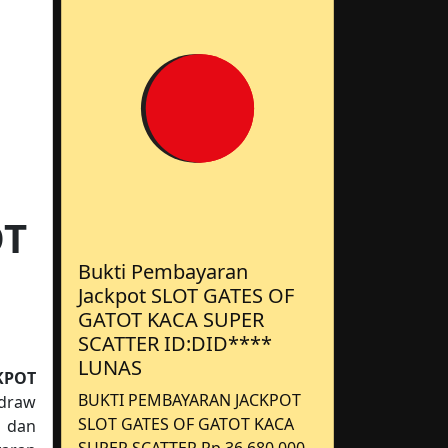
OT
Bukti Pembayaran
Jackpot SLOT GATES OF
GATOT KACA SUPER
SCATTER ID:DID****
LUNAS
KPOT
BUKTI PEMBAYARAN JACKPOT
hdraw
SLOT GATES OF GATOT KACA
d dan