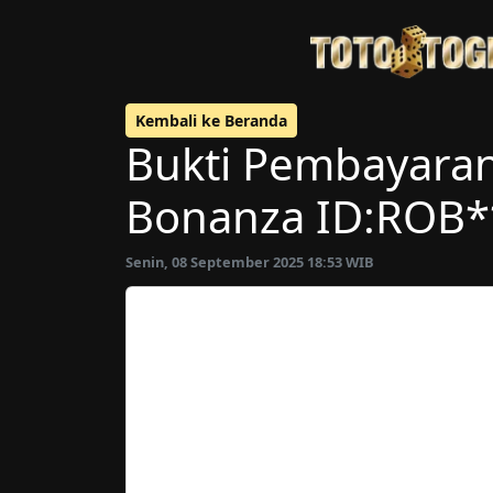
Kembali ke Beranda
Bukti Pembayaran
Bonanza ID:ROB
Senin, 08 September 2025 18:53 WIB