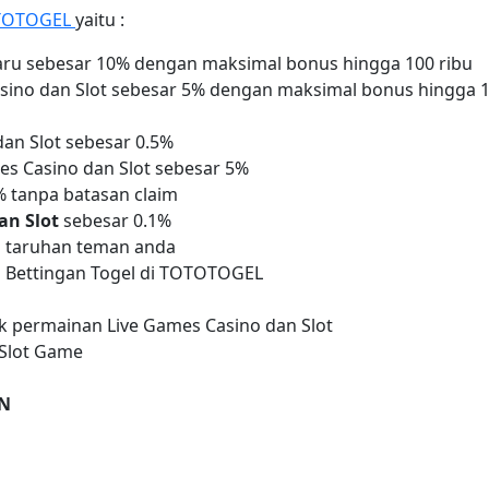
TOTOGEL
yaitu :
ru sebesar 10% dengan maksimal bonus hingga 100 ribu
sino dan Slot sebesar 5% dengan maksimal bonus hingga 
dan Slot sebesar 0.5%
s Casino dan Slot sebesar 5%
 tanpa batasan claim
an Slot
sebesar 0.1%
i taruhan teman anda
 Bettingan Togel di TOTOTOGEL
 permainan Live Games Casino dan Slot
 Slot Game
N