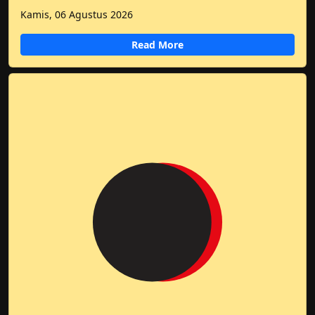
Kamis, 06 Agustus 2026
Read More