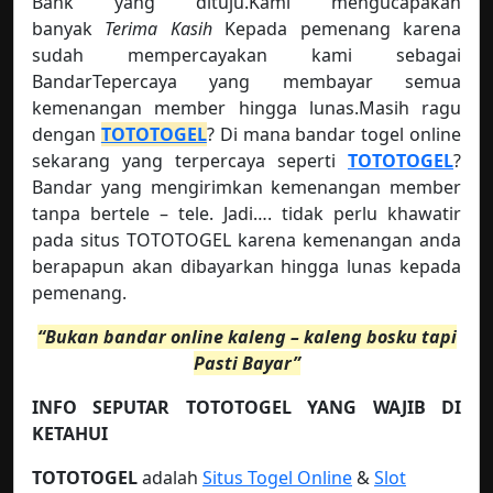
Bank yang dituju.Kami mengucapakan
banyak
Terima Kasih
Kepada pemenang karena
sudah mempercayakan kami sebagai
BandarTepercaya yang membayar semua
kemenangan member hingga lunas.Masih ragu
dengan
TOTOTOGEL
? Di mana bandar togel online
sekarang yang terpercaya seperti
TOTOTOGEL
?
Bandar yang mengirimkan kemenangan member
tanpa bertele – tele. Jadi…. tidak perlu khawatir
pada situs TOTOTOGEL karena kemenangan anda
berapapun akan dibayarkan hingga lunas kepada
pemenang.
“Bukan bandar online kaleng – kaleng bosku tapi
Pasti Bayar”
INFO SEPUTAR TOTOTOGEL YANG WAJIB DI
KETAHUI
TOTOTOGEL
adalah
Situs Togel Online
&
Slot