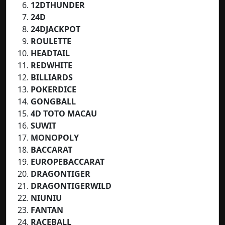
12DTHUNDER
24D
24DJACKPOT
ROULETTE
HEADTAIL
REDWHITE
BILLIARDS
POKERDICE
GONGBALL
4D TOTO MACAU
SUWIT
MONOPOLY
BACCARAT
EUROPEBACCARAT
DRAGONTIGER
DRAGONTIGERWILD
NIUNIU
FANTAN
RACEBALL