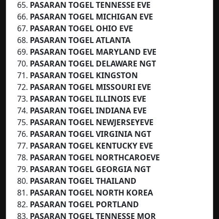
PASARAN TOGEL TENNESSE EVE
PASARAN TOGEL MICHIGAN EVE
PASARAN TOGEL OHIO EVE
PASARAN TOGEL ATLANTA
PASARAN TOGEL MARYLAND EVE
PASARAN TOGEL DELAWARE NGT
PASARAN TOGEL KINGSTON
PASARAN TOGEL MISSOURI EVE
PASARAN TOGEL ILLINOIS EVE
PASARAN TOGEL INDIANA EVE
PASARAN TOGEL NEWJERSEYEVE
PASARAN TOGEL VIRGINIA NGT
PASARAN TOGEL KENTUCKY EVE
PASARAN TOGEL NORTHCAROEVE
PASARAN TOGEL GEORGIA NGT
PASARAN TOGEL THAILAND
PASARAN TOGEL NORTH KOREA
PASARAN TOGEL PORTLAND
PASARAN TOGEL TENNESSE MOR