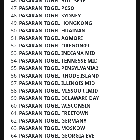
PASARAN TOGEL BULLSEYE
PASARAN TOGEL PCSO
PASARAN TOGEL SYDNEY
PASARAN TOGEL HONGKONG
PASARAN TOGEL HUAINAN
PASARAN TOGEL AOMORI
PASARAN TOGEL OREGON09
PASARAN TOGEL INDIANA MID
PASARAN TOGEL TENNESSE MID
PASARAN TOGEL PENSYLVANIA2
PASARAN TOGEL RHODE ISLAND
PASARAN TOGEL ILLINOIS MID
PASARAN TOGEL MISSOUR IMID
PASARAN TOGEL DELAWARE DAY
PASARAN TOGEL WISCONSIN
PASARAN TOGEL FREETOWN
PASARAN TOGEL GERMANY
PASARAN TOGEL MOSKOW
PASARAN TOGEL GEORGIA EVE