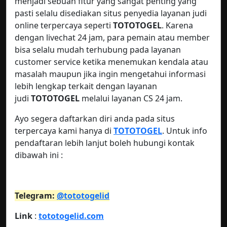
menjadi sebuah fitur yang sangat penting yang
pasti selalu disediakan situs penyedia layanan judi
online terpercaya seperti
TOTOTOGEL
. Karena
dengan livechat 24 jam, para pemain atau member
bisa selalu mudah terhubung pada layanan
customer service ketika menemukan kendala atau
masalah maupun jika ingin mengetahui informasi
lebih lengkap terkait dengan layanan
judi
TOTOTOGEL
melalui layanan CS 24 jam.
Ayo segera daftarkan diri anda pada situs
terpercaya kami hanya di
TOTOTOGEL
. Untuk info
pendaftaran lebih lanjut boleh hubungi kontak
dibawah ini :
Telegram:
@tototogelid
Link
:
tototogelid.com