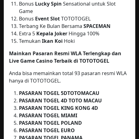
Bonus
Lucky Spin
Sensational untuk Slot
Game
Bonus
Event Slot
TOTOTOGEL
Terbang Ke Bulan Bersama
SPACEMAN
Extra 5
Kepala Joker
Hingga 100%
Temukan
Ikan Koi
Hoki
Mainkan Pasaran Resmi WLA Terlengkap dan
Live Game Casino Terbaik di TOTOTOGEL
Anda bisa memainkan total 93 pasaran resmi WLA
hanya di TOTOTOGEL.
PASARAN TOGEL 5DTOTOMACAU
PASARAN TOGEL 4D TOTO MACAU
PASARAN TOGEL KING KONG 4D
PASARAN TOGEL MIAMI
PASARAN TOGEL POLAND
PASARAN TOGEL EURO
PASARAN TOGEL PANAMA