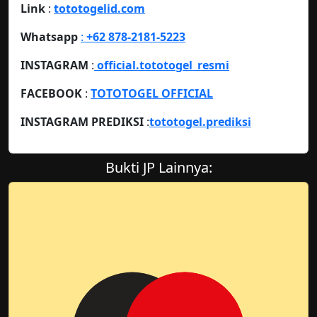
Link
:
tototogelid.com
Whatsapp
:
+62 878-2181-5223
INSTAGRAM
:
official.tototogel_resmi
FACEBOOK
:
TOTOTOGEL OFFICIAL
INSTAGRAM PREDIKSI
:
tototogel.prediksi
Bukti JP Lainnya: