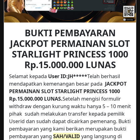
BUKTI PEMBAYARAN
JACKPOT PERMAINAN SLOT
STARLIGHT PRINCESS 1000
Rp.15.000.000 LUNAS
Selamat kepada
User ID:JH*****
Telah berhasil
mendapatkan kemenangan besar pada
JACKPOT
PERMAINAN SLOT STARLIGHT PRINCESS 1000
Rp.15.000.000 LUNAS.
Setelah mengisi formulir
withdraw dengan kurung waktu hanya 5 – 10 menit
pihak
sudah melakukan transfer kepada pemilik
Userid dan sudah dapat dicairkan pemenang. Bukti
pembayaran yang kami berikan merupakan bukti
pembayaran yang
SAH/VALID
yang langsung di