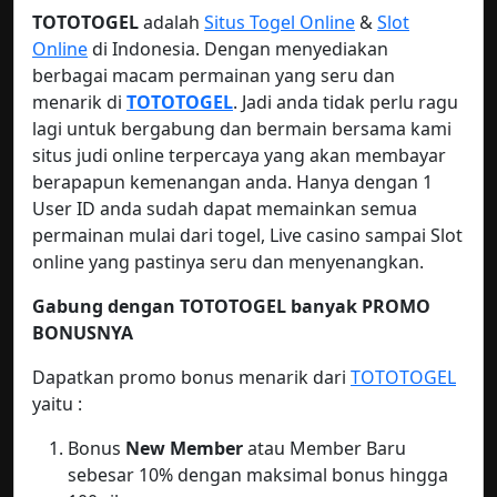
TOTOTOGEL
adalah
Situs Togel Online
&
Slot
Online
di Indonesia. Dengan menyediakan
berbagai macam permainan yang seru dan
menarik di
TOTOTOGEL
. Jadi anda tidak perlu ragu
lagi untuk bergabung dan bermain bersama kami
situs judi online terpercaya yang akan membayar
berapapun kemenangan anda. Hanya dengan 1
User ID anda sudah dapat memainkan semua
permainan mulai dari togel, Live casino sampai Slot
online yang pastinya seru dan menyenangkan.
Gabung dengan
TOTOTOGEL banyak PROMO
BONUSNYA
Dapatkan promo bonus menarik dari
TOTOTOGEL
yaitu :
Bonus
New Member
atau Member Baru
sebesar 10% dengan maksimal bonus hingga