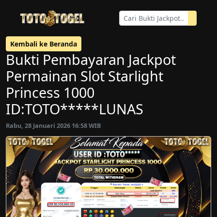
Kembali ke Beranda
Bukti Pembayaran Jackpot
Permainan Slot Starlight
Princess 1000
ID:TOTO*****LUNAS
Rabu, 28 Januari 2026 16:58 WIB