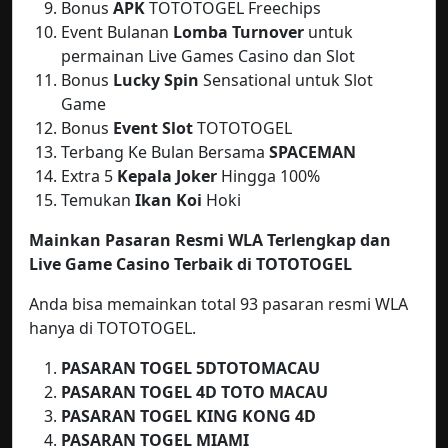
Bonus
APK
TOTOTOGEL Freechips
Event Bulanan
Lomba Turnover
untuk
permainan Live Games Casino dan Slot
Bonus
Lucky Spin
Sensational untuk Slot
Game
Bonus
Event Slot
TOTOTOGEL
Terbang Ke Bulan Bersama
SPACEMAN
Extra 5
Kepala Joker
Hingga 100%
Temukan
Ikan Koi
Hoki
Mainkan Pasaran Resmi WLA Terlengkap dan
Live Game Casino Terbaik di TOTOTOGEL
Anda bisa memainkan total 93 pasaran resmi WLA
hanya di TOTOTOGEL.
PASARAN TOGEL 5DTOTOMACAU
PASARAN TOGEL 4D TOTO MACAU
PASARAN TOGEL KING KONG 4D
PASARAN TOGEL MIAMI