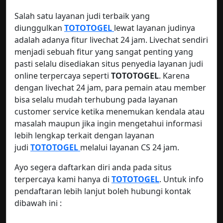
Salah satu layanan judi terbaik yang
diunggulkan
TOTOTOGEL
lewat layanan judinya
adalah adanya fitur livechat 24 jam. Livechat sendiri
menjadi sebuah fitur yang sangat penting yang
pasti selalu disediakan situs penyedia layanan judi
online terpercaya seperti
TOTOTOGEL
. Karena
dengan livechat 24 jam, para pemain atau member
bisa selalu mudah terhubung pada layanan
customer service ketika menemukan kendala atau
masalah maupun jika ingin mengetahui informasi
lebih lengkap terkait dengan layanan
judi
TOTOTOGEL
melalui layanan CS 24 jam.
Ayo segera daftarkan diri anda pada situs
terpercaya kami hanya di
TOTOTOGEL
. Untuk info
pendaftaran lebih lanjut boleh hubungi kontak
dibawah ini :