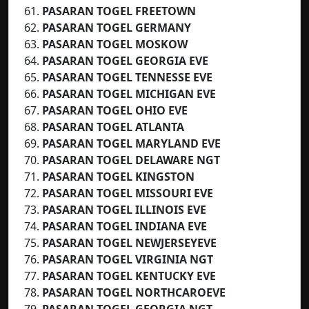
PASARAN TOGEL FREETOWN
PASARAN TOGEL GERMANY
PASARAN TOGEL MOSKOW
PASARAN TOGEL GEORGIA EVE
PASARAN TOGEL TENNESSE EVE
PASARAN TOGEL MICHIGAN EVE
PASARAN TOGEL OHIO EVE
PASARAN TOGEL ATLANTA
PASARAN TOGEL MARYLAND EVE
PASARAN TOGEL DELAWARE NGT
PASARAN TOGEL KINGSTON
PASARAN TOGEL MISSOURI EVE
PASARAN TOGEL ILLINOIS EVE
PASARAN TOGEL INDIANA EVE
PASARAN TOGEL NEWJERSEYEVE
PASARAN TOGEL VIRGINIA NGT
PASARAN TOGEL KENTUCKY EVE
PASARAN TOGEL NORTHCAROEVE
PASARAN TOGEL GEORGIA NGT