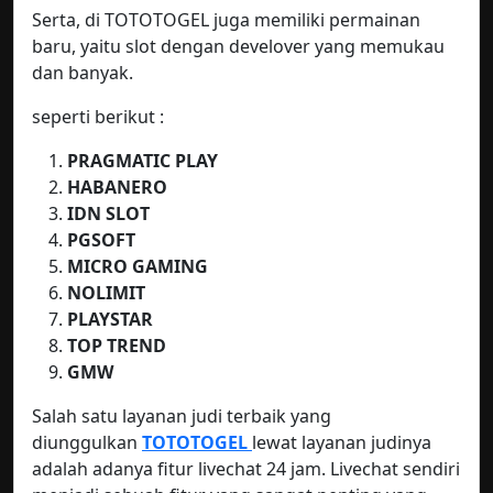
Serta, di TOTOTOGEL juga memiliki permainan
baru, yaitu slot dengan develover yang memukau
dan banyak.
seperti berikut :
PRAGMATIC PLAY
HABANERO
IDN SLOT
PGSOFT
MICRO GAMING
NOLIMIT
PLAYSTAR
TOP TREND
GMW
Salah satu layanan judi terbaik yang
diunggulkan
TOTOTOGEL
lewat layanan judinya
adalah adanya fitur livechat 24 jam. Livechat sendiri