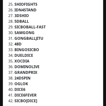
SHIOFIGHTS
IDN4STAND
3DSHIO
5DBALL
SICBOBALL-FAST
SAMGONG
GONGBALLJITU
48D
BINGOSICBO
DUELDICE
XOCDIA
DOMINOLIVE
GRANDPRIX
24DSPIN
OGLOK
DICE6
DICE6FEVER
SICBO[DICE]