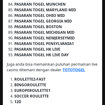
PASARAN TOGEL MUNCHEN
PASARAN TOGEL MARYLAND MID
PASARAN TOGEL OHIO MID
PASARAN TOGEL GEORGIA MID
PASARAN TOGEL BOSTON
PASARAN TOGEL MICHIGAN MID
PASARAN TOGEL NEWJERSEYMID
PASARAN TOGEL PENSYLVANIA1
PASARAN TOGEL HK LIVE
PASARAN TOGEL HK LIVE DAY
Juga anda bisa memainkan puluhan permainan live
casino ditemani dengan dealer
TOTOTOGEL
ROULETTE2-FAST
BINGOROULETTE
EUROPEROULETTE1
SOCCER ROULETTE
12D