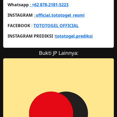
Whatsapp
:
+62 878-2181-5223
INSTAGRAM
:
official.tototogel_resmi
FACEBOOK
:
TOTOTOGEL OFFICIAL
INSTAGRAM PREDIKSI
:
tototogel.prediksi
Bukti JP Lainnya: