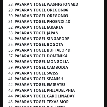
PASARAN TOGEL WASHIGTONMID
PASARAN TOGEL OREGON06
PASARAN TOGEL OREGON03
PASARAN TOGEL PHOENIX 4D
PASARAN TOGEL JAKARTA
PASARAN TOGEL JAPAN
PASARAN TOGEL SINGAPORE
PASARAN TOGEL BOGOTA
PASARAN TOGEL BUFFALO 4D
PASARAN TOGEL DOMINIKA
PASARAN TOGEL MONGOLIA
PASARAN TOGEL CAMBODIA
PASARAN TOGEL SWISS
PASARAN TOGEL SPANISH
PASARAN TOGEL EMIRATES
PASARAN TOGEL PHILADELPHIA
PASARAN TOGEL CAROLINADAY
PASARAN TOGEL TEXAS MOR