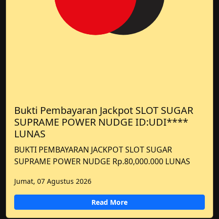
Bukti Pembayaran Jackpot SLOT SUGAR
SUPRAME POWER NUDGE ID:UDI****
LUNAS
BUKTI PEMBAYARAN JACKPOT SLOT SUGAR
SUPRAME POWER NUDGE Rp.80,000.000 LUNAS
Jumat, 07 Agustus 2026
Read More