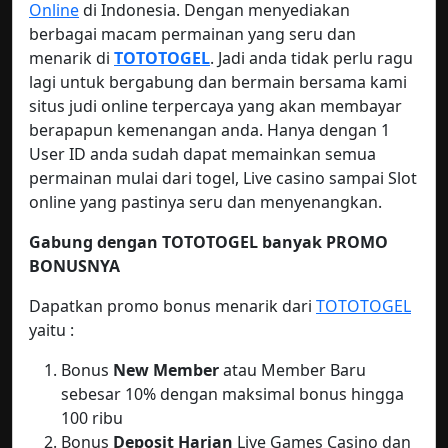
Online
di Indonesia. Dengan menyediakan
berbagai macam permainan yang seru dan
menarik di
TOTOTOGEL
. Jadi anda tidak perlu ragu
lagi untuk bergabung dan bermain bersama kami
situs judi online terpercaya yang akan membayar
berapapun kemenangan anda. Hanya dengan 1
User ID anda sudah dapat memainkan semua
permainan mulai dari togel, Live casino sampai Slot
online yang pastinya seru dan menyenangkan.
Gabung dengan
TOTOTOGEL banyak PROMO
BONUSNYA
Dapatkan promo bonus menarik dari
TOTOTOGEL
yaitu :
Bonus
New Member
atau Member Baru
sebesar 10% dengan maksimal bonus hingga
100 ribu
Bonus
Deposit Harian
Live Games Casino dan