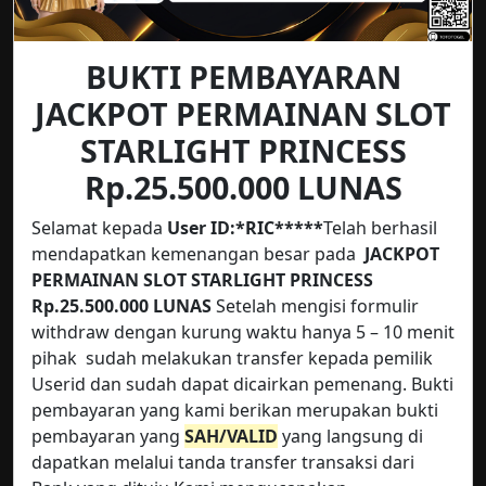
BUKTI PEMBAYARAN
JACKPOT PERMAINAN SLOT
STARLIGHT PRINCESS
Rp.25.500.000 LUNAS
Selamat kepada
User ID:*RIC*****
Telah berhasil
mendapatkan kemenangan besar pada
JACKPOT
PERMAINAN SLOT STARLIGHT PRINCESS
Rp.25.500.000 LUNAS
Setelah mengisi formulir
withdraw dengan kurung waktu hanya 5 – 10 menit
pihak
sudah melakukan transfer kepada pemilik
Userid dan sudah dapat dicairkan pemenang. Bukti
pembayaran yang kami berikan merupakan bukti
pembayaran yang
SAH/VALID
yang langsung di
dapatkan melalui tanda transfer transaksi dari