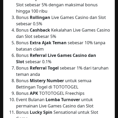
Slot sebesar 5% dengan maksimal bonus
hingga 100 ribu
Bonus
Rollingan
Live Games Casino dan Slot
sebesar 0.5%
Bonus
Cashback
Kekalahan Live Games Casino
dan Slot sebesar 5%
Bonus
Extra Ajak Teman
sebesar 10% tanpa
batasan claim
Bonus
Referral Live Games Casino dan
Slot
sebesar 0.1%
Bonus
Referral Togel
sebesar 1% dari taruhan
teman anda
Bonus
Mistery Number
untuk semua
Bettingan Togel di TOTOTOGEL
Bonus
APK
TOTOTOGEL Freechips
Event Bulanan
Lomba Turnover
untuk
permainan Live Games Casino dan Slot
Bonus
Lucky Spin
Sensational untuk Slot