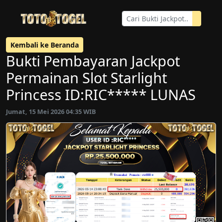
Kembali ke Beranda
Bukti Pembayaran Jackpot
Permainan Slot Starlight
Princess ID:RIC***** LUNAS
Jumat, 15 Mei 2026 04:35 WIB