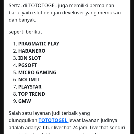
Serta, di TOTOTOGEL juga memiliki permainan
baru, yaitu slot dengan develover yang memukau
dan banyak.
seperti berikut :
PRAGMATIC PLAY
HABANERO
IDN SLOT
PGSOFT
MICRO GAMING
NOLIMIT
PLAYSTAR
TOP TREND
GMW
Salah satu layanan judi terbaik yang
diunggulkan
TOTOTOGEL
lewat layanan judinya
adalah adanya fitur livechat 24 jam. Livechat sendiri