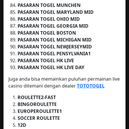
PASARAN TOGEL MUNCHEN
PASARAN TOGEL MARYLAND MID
PASARAN TOGEL OHIO MID
PASARAN TOGEL GEORGIA MID
PASARAN TOGEL BOSTON
PASARAN TOGEL MICHIGAN MID
PASARAN TOGEL NEWJERSEYMID
PASARAN TOGEL PENSYLVANIA1
PASARAN TOGEL HK LIVE
PASARAN TOGEL HK LIVE DAY
Juga anda bisa memainkan puluhan permainan live
casino ditemani dengan dealer
TOTOTOGEL
ROULETTE2-FAST
BINGOROULETTE
EUROPEROULETTE1
SOCCER ROULETTE
12D