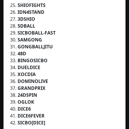
SHIOFIGHTS
IDN4STAND
3DSHIO
5DBALL
SICBOBALL-FAST
SAMGONG
GONGBALLJITU
48D
BINGOSICBO
DUELDICE
XOCDIA
DOMINOLIVE
GRANDPRIX
24DSPIN
OGLOK
DICE6
DICE6FEVER
SICBO[DICE]