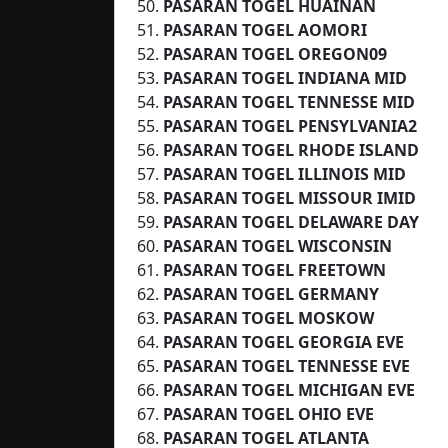
PASARAN TOGEL HUAINAN
PASARAN TOGEL AOMORI
PASARAN TOGEL OREGON09
PASARAN TOGEL INDIANA MID
PASARAN TOGEL TENNESSE MID
PASARAN TOGEL PENSYLVANIA2
PASARAN TOGEL RHODE ISLAND
PASARAN TOGEL ILLINOIS MID
PASARAN TOGEL MISSOUR IMID
PASARAN TOGEL DELAWARE DAY
PASARAN TOGEL WISCONSIN
PASARAN TOGEL FREETOWN
PASARAN TOGEL GERMANY
PASARAN TOGEL MOSKOW
PASARAN TOGEL GEORGIA EVE
PASARAN TOGEL TENNESSE EVE
PASARAN TOGEL MICHIGAN EVE
PASARAN TOGEL OHIO EVE
PASARAN TOGEL ATLANTA