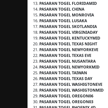
PASARAN TOGEL FLORIDAMID
PASARAN TOGEL CHINA
PASARAN TOGEL MONROVIA
PASARAN TOGEL LUSAKA
PASARAN TOGEL SKOTLANDIA
PASARAN TOGEL VIRGINIADAY
PASARAN TOGEL KENTUCKYMID
PASARAN TOGEL TEXAS NIGHT
PASARAN TOGEL NEWYORKEVE
PASARAN TOGEL TEXAS EVE
PASARAN TOGEL NUSANTARA
PASARAN TOGEL NEWYORKMID
PASARAN TOGEL TAIWAN
PASARAN TOGEL TEXAS DAY
PASARAN TOGEL WASHIGTONEVE
PASARAN TOGEL WASHIGTONMID
PASARAN TOGEL OREGON06
PASARAN TOGEL OREGON03
PASARAN TOGEL PHOENIX 4D