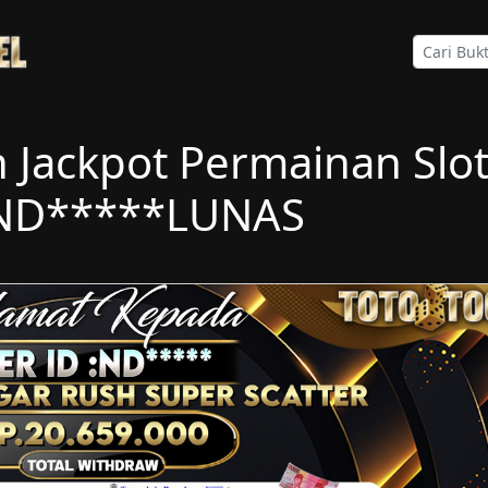
 Jackpot Permainan Slo
D:ND*****LUNAS