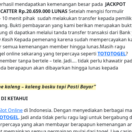
berhasil mendapatkan kemenangan besar pada
JACKPOT
ATTER Rp.20.659.000 LUNAS
Setelah mengisi formulir
 10 menit pihak
sudah melakukan transfer kepada pemilik
ang. Bukti pembayaran yang kami berikan merupakan bukt
ng di dapatkan melalui tanda transfer transaksi dari Bank
a Kasih
Kepada pemenang karena sudah mempercayakan k
r semua kemenangan member hingga lunas.Masih ragu
el online sekarang yang terpercaya seperti
TOTOTOGEL
?
er tanpa bertele – tele. Jadi…. tidak perlu khawatir pa
a berapapun akan dibayarkan hingga lunas kepada
e kaleng – kaleng bosku tapi Pasti Bayar”
 DI KETAHUI
Slot Online
di Indonesia. Dengan menyediakan berbagai m
OTOGEL
. Jadi anda tidak perlu ragu lagi untuk bergabung 
 terpercaya yang akan membayar berapapun kemenangan a
t memainkan semua permainan mulai dari togel, Live casi