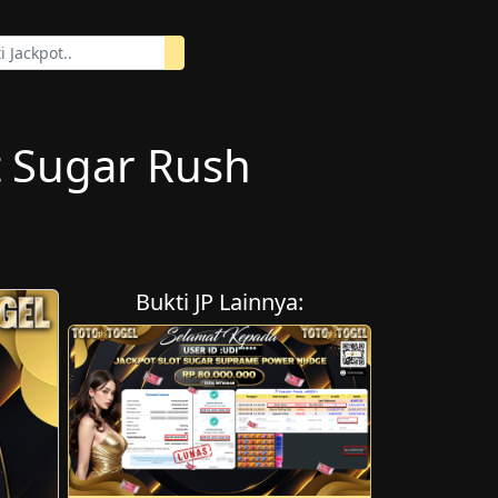
t Sugar Rush
Bukti JP Lainnya: