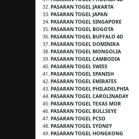
PASARAN TOGEL JAKARTA
PASARAN TOGEL JAPAN
PASARAN TOGEL SINGAPORE
PASARAN TOGEL BOGOTA
PASARAN TOGEL BUFFALO 4D
PASARAN TOGEL DOMINIKA
PASARAN TOGEL MONGOLIA
PASARAN TOGEL CAMBODIA
PASARAN TOGEL SWISS
PASARAN TOGEL SPANISH
PASARAN TOGEL EMIRATES
PASARAN TOGEL PHILADELPHIA
PASARAN TOGEL CAROLINADAY
PASARAN TOGEL TEXAS MOR
PASARAN TOGEL BULLSEYE
PASARAN TOGEL PCSO
PASARAN TOGEL SYDNEY
PASARAN TOGEL HONGKONG