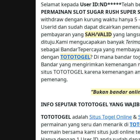
Selamat kepada
User ID:ND*****
Telah 
PERMAINAN SLOT SUGAR RUSH SUPER SC
withdraw dengan kurung waktu hanya 5 –
Userid dan sudah dapat dicairkan pemen
pembayaran yang
SAH/VALID
yang langsu
dituju.Kami mengucapakan banyak
Terim
sebagai BandarTepercaya yang membaya
dengan
TOTOTOGEL
? Di mana bandar tog
Bandar yang mengirimkan kemenangan memb
situs TOTOTOGEL karena kemenangan and
pemenang.
“Bukan bandar onlin
INFO SEPUTAR TOTOTOGEL YANG WAJIB
TOTOTOGEL
adalah
Situs Togel Online
&
permainan yang seru dan menarik di
TOT
bermain bersama kami situs judi online
Hanya dengan 1 User ID anda sudah dapa