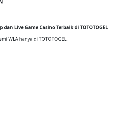
N
p dan Live Game Casino Terbaik di TOTOTOGEL
esmi WLA hanya di TOTOTOGEL.
U