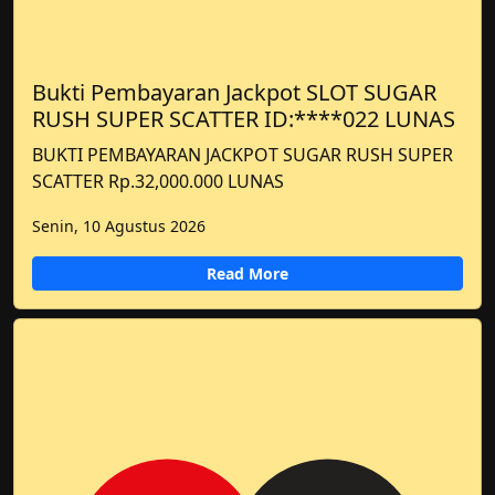
Bukti Pembayaran Jackpot SLOT SUGAR
RUSH SUPER SCATTER ID:****022 LUNAS
BUKTI PEMBAYARAN JACKPOT SUGAR RUSH SUPER
SCATTER Rp.32,000.000 LUNAS
Senin, 10 Agustus 2026
Read More