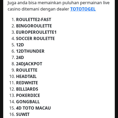
Juga anda bisa memainkan puluhan permainan live
casino ditemani dengan dealer
TOTOTOGEL
ROULETTE2-FAST
BINGOROULETTE
EUROPEROULETTE1
SOCCER ROULETTE
12D
12DTHUNDER
24D
24DJACKPOT
ROULETTE
HEADTAIL
REDWHITE
BILLIARDS
POKERDICE
GONGBALL
4D TOTO MACAU
SUWIT