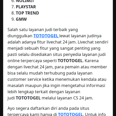
NOLIMIT
PLAYSTAR
TOP TREND
GMW
Salah satu layanan judi terbaik yang
diunggulkan
TOTOTOGEL
lewat layanan judinya
adalah adanya fitur livechat 24 jam. Livechat sendiri
menjadi sebuah fitur yang sangat penting yang
pasti selalu disediakan situs penyedia layanan judi
online terpercaya seperti
TOTOTOGEL
. Karena
dengan livechat 24 jam, para pemain atau member
bisa selalu mudah terhubung pada layanan
customer service ketika menemukan kendala atau
masalah maupun jika ingin mengetahui informasi
lebih lengkap terkait dengan layanan
judi
TOTOTOGEL
melalui layanan CS 24 jam.
Ayo segera daftarkan diri anda pada situs
terpercaya kami hanya di
TOTOTOGEL
. Untuk info