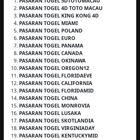
PASARAN TOGEL 5DTOTOMACAU
PASARAN TOGEL 4D TOTO MACAU
PASARAN TOGEL KING KONG 4D
PASARAN TOGEL MIAMI
PASARAN TOGEL POLAND
PASARAN TOGEL EURO
PASARAN TOGEL PANAMA
PASARAN TOGEL CANADA
PASARAN TOGEL OKINAWA
PASARAN TOGEL OREGON12
PASARAN TOGEL FLORIDAEVE
PASARAN TOGEL CALIFORNIA
PASARAN TOGEL FLORIDAMID
PASARAN TOGEL CHINA
PASARAN TOGEL MONROVIA
PASARAN TOGEL LUSAKA
PASARAN TOGEL SKOTLANDIA
PASARAN TOGEL VIRGINIADAY
PASARAN TOGEL KENTUCKYMID