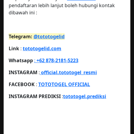
pendaftaran lebih lanjut boleh hubungi kontak
dibawah ini :
Telegram:
@tototogelid
Link
:
tototogelid.com
Whatsapp
:
+62 878-2181-5223
INSTAGRAM
:
official.tototogel_resmi
FACEBOOK
:
TOTOTOGEL OFFICIAL
INSTAGRAM PREDIKSI
:
tototogel.prediksi