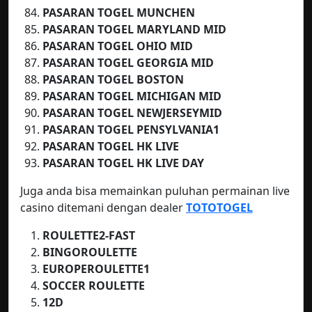
PASARAN TOGEL MUNCHEN
PASARAN TOGEL MARYLAND MID
PASARAN TOGEL OHIO MID
PASARAN TOGEL GEORGIA MID
PASARAN TOGEL BOSTON
PASARAN TOGEL MICHIGAN MID
PASARAN TOGEL NEWJERSEYMID
PASARAN TOGEL PENSYLVANIA1
PASARAN TOGEL HK LIVE
PASARAN TOGEL HK LIVE DAY
Juga anda bisa memainkan puluhan permainan live
casino ditemani dengan dealer
TOTOTOGEL
ROULETTE2-FAST
BINGOROULETTE
EUROPEROULETTE1
SOCCER ROULETTE
12D