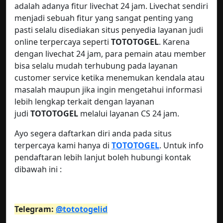
adalah adanya fitur livechat 24 jam. Livechat sendiri
menjadi sebuah fitur yang sangat penting yang
pasti selalu disediakan situs penyedia layanan judi
online terpercaya seperti
TOTOTOGEL
. Karena
dengan livechat 24 jam, para pemain atau member
bisa selalu mudah terhubung pada layanan
customer service ketika menemukan kendala atau
masalah maupun jika ingin mengetahui informasi
lebih lengkap terkait dengan layanan
judi
TOTOTOGEL
melalui layanan CS 24 jam.
Ayo segera daftarkan diri anda pada situs
terpercaya kami hanya di
TOTOTOGEL
. Untuk info
pendaftaran lebih lanjut boleh hubungi kontak
dibawah ini :
Telegram:
@tototogelid