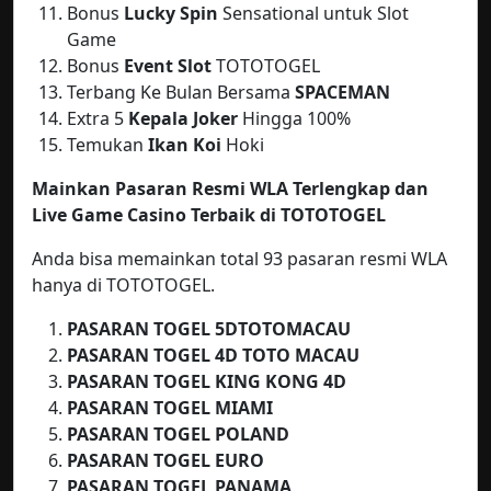
Bonus
Lucky Spin
Sensational untuk Slot
Game
Bonus
Event Slot
TOTOTOGEL
Terbang Ke Bulan Bersama
SPACEMAN
Extra 5
Kepala Joker
Hingga 100%
Temukan
Ikan Koi
Hoki
Mainkan Pasaran Resmi WLA Terlengkap dan
Live Game Casino Terbaik di TOTOTOGEL
Anda bisa memainkan total 93 pasaran resmi WLA
hanya di TOTOTOGEL.
PASARAN TOGEL 5DTOTOMACAU
PASARAN TOGEL 4D TOTO MACAU
PASARAN TOGEL KING KONG 4D
PASARAN TOGEL MIAMI
PASARAN TOGEL POLAND
PASARAN TOGEL EURO
PASARAN TOGEL PANAMA