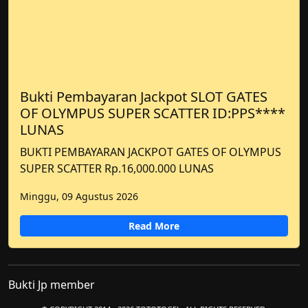
Bukti Pembayaran Jackpot SLOT GATES
OF OLYMPUS SUPER SCATTER ID:PPS****
LUNAS
BUKTI PEMBAYARAN JACKPOT GATES OF OLYMPUS
SUPER SCATTER Rp.16,000.000 LUNAS
Minggu, 09 Agustus 2026
Read More
Bukti Jp member