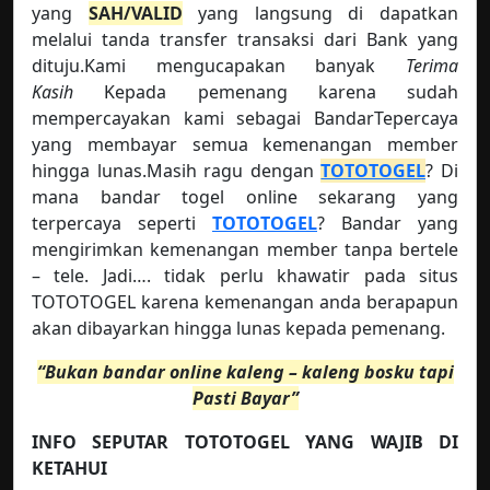
yang
SAH/VALID
yang langsung di dapatkan
melalui tanda transfer transaksi dari Bank yang
dituju.Kami mengucapakan banyak
Terima
Kasih
Kepada pemenang karena sudah
mempercayakan kami sebagai BandarTepercaya
yang membayar semua kemenangan member
hingga lunas.Masih ragu dengan
TOTOTOGEL
? Di
mana bandar togel online sekarang yang
terpercaya seperti
TOTOTOGEL
? Bandar yang
mengirimkan kemenangan member tanpa bertele
– tele. Jadi…. tidak perlu khawatir pada situs
TOTOTOGEL karena kemenangan anda berapapun
akan dibayarkan hingga lunas kepada pemenang.
“Bukan bandar online kaleng – kaleng bosku tapi
Pasti Bayar”
INFO SEPUTAR TOTOTOGEL YANG WAJIB DI
KETAHUI