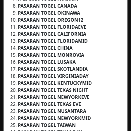
PASARAN TOGEL CANADA
PASARAN TOGEL OKINAWA
PASARAN TOGEL OREGON12
PASARAN TOGEL FLORIDAEVE
PASARAN TOGEL CALIFORNIA
PASARAN TOGEL FLORIDAMID
PASARAN TOGEL CHINA
PASARAN TOGEL MONROVIA
PASARAN TOGEL LUSAKA
PASARAN TOGEL SKOTLANDIA
PASARAN TOGEL VIRGINIADAY
PASARAN TOGEL KENTUCKYMID
PASARAN TOGEL TEXAS NIGHT
PASARAN TOGEL NEWYORKEVE
PASARAN TOGEL TEXAS EVE
PASARAN TOGEL NUSANTARA
PASARAN TOGEL NEWYORKMID
PASARAN TOGEL TAIWAN