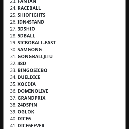
FANTAN
RACEBALL
SHIOFIGHTS
IDN4STAND
3DSHIO
5DBALL
SICBOBALL-FAST
SAMGONG
GONGBALLJITU
48D
BINGOSICBO
DUELDICE
XOCDIA
DOMINOLIVE
GRANDPRIX
24DSPIN
OGLOK
DICE6
DICE6FEVER