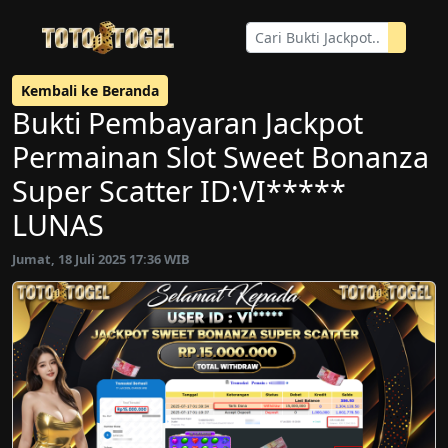
Kembali ke Beranda
Bukti Pembayaran Jackpot
Permainan Slot Sweet Bonanza
Super Scatter ID:VI*****
LUNAS
Jumat, 18 Juli 2025 17:36 WIB