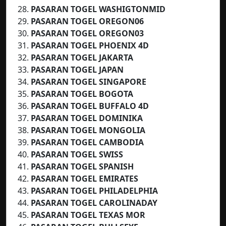
PASARAN TOGEL WASHIGTONMID
PASARAN TOGEL OREGON06
PASARAN TOGEL OREGON03
PASARAN TOGEL PHOENIX 4D
PASARAN TOGEL JAKARTA
PASARAN TOGEL JAPAN
PASARAN TOGEL SINGAPORE
PASARAN TOGEL BOGOTA
PASARAN TOGEL BUFFALO 4D
PASARAN TOGEL DOMINIKA
PASARAN TOGEL MONGOLIA
PASARAN TOGEL CAMBODIA
PASARAN TOGEL SWISS
PASARAN TOGEL SPANISH
PASARAN TOGEL EMIRATES
PASARAN TOGEL PHILADELPHIA
PASARAN TOGEL CAROLINADAY
PASARAN TOGEL TEXAS MOR