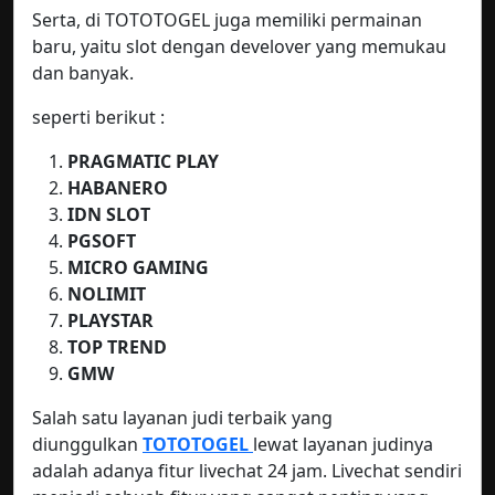
Serta, di TOTOTOGEL juga memiliki permainan
baru, yaitu slot dengan develover yang memukau
dan banyak.
seperti berikut :
PRAGMATIC PLAY
HABANERO
IDN SLOT
PGSOFT
MICRO GAMING
NOLIMIT
PLAYSTAR
TOP TREND
GMW
Salah satu layanan judi terbaik yang
diunggulkan
TOTOTOGEL
lewat layanan judinya
adalah adanya fitur livechat 24 jam. Livechat sendiri