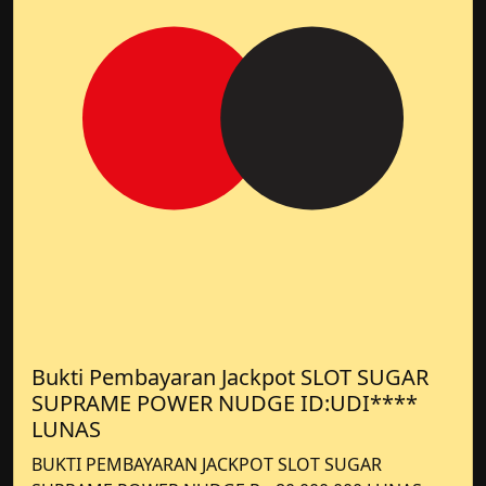
Bukti Pembayaran Jackpot SLOT SUGAR
SUPRAME POWER NUDGE ID:UDI****
LUNAS
BUKTI PEMBAYARAN JACKPOT SLOT SUGAR