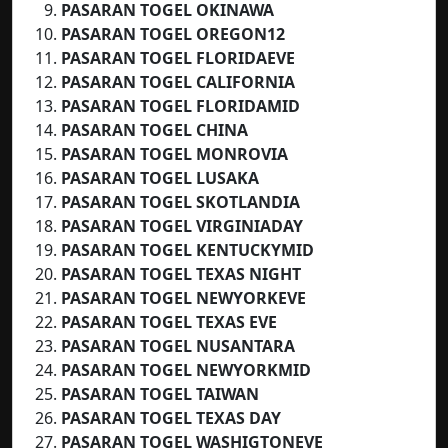
PASARAN TOGEL OKINAWA
PASARAN TOGEL OREGON12
PASARAN TOGEL FLORIDAEVE
PASARAN TOGEL CALIFORNIA
PASARAN TOGEL FLORIDAMID
PASARAN TOGEL CHINA
PASARAN TOGEL MONROVIA
PASARAN TOGEL LUSAKA
PASARAN TOGEL SKOTLANDIA
PASARAN TOGEL VIRGINIADAY
PASARAN TOGEL KENTUCKYMID
PASARAN TOGEL TEXAS NIGHT
PASARAN TOGEL NEWYORKEVE
PASARAN TOGEL TEXAS EVE
PASARAN TOGEL NUSANTARA
PASARAN TOGEL NEWYORKMID
PASARAN TOGEL TAIWAN
PASARAN TOGEL TEXAS DAY
PASARAN TOGEL WASHIGTONEVE