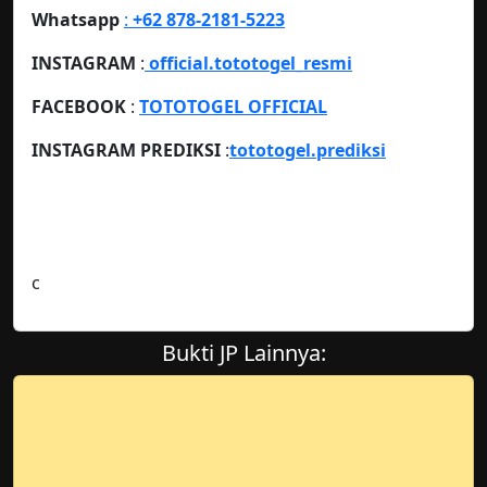
Whatsapp
:
+62 878-2181-5223
INSTAGRAM
:
official.tototogel_resmi
FACEBOOK
:
TOTOTOGEL OFFICIAL
INSTAGRAM PREDIKSI
:
tototogel.prediksi
c
Bukti JP Lainnya: