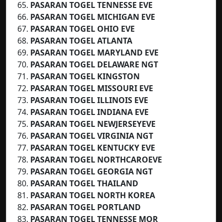
PASARAN TOGEL TENNESSE EVE
PASARAN TOGEL MICHIGAN EVE
PASARAN TOGEL OHIO EVE
PASARAN TOGEL ATLANTA
PASARAN TOGEL MARYLAND EVE
PASARAN TOGEL DELAWARE NGT
PASARAN TOGEL KINGSTON
PASARAN TOGEL MISSOURI EVE
PASARAN TOGEL ILLINOIS EVE
PASARAN TOGEL INDIANA EVE
PASARAN TOGEL NEWJERSEYEVE
PASARAN TOGEL VIRGINIA NGT
PASARAN TOGEL KENTUCKY EVE
PASARAN TOGEL NORTHCAROEVE
PASARAN TOGEL GEORGIA NGT
PASARAN TOGEL THAILAND
PASARAN TOGEL NORTH KOREA
PASARAN TOGEL PORTLAND
PASARAN TOGEL TENNESSE MOR