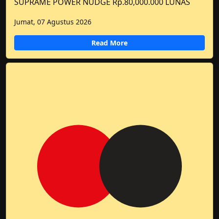
SUPRAME POWER NUDGE Rp.80,000.000 LUNAS
Jumat, 07 Agustus 2026
Read More