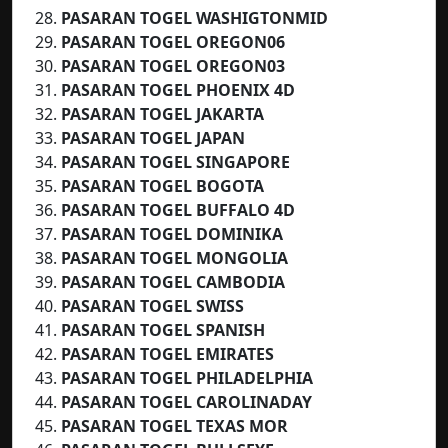
PASARAN TOGEL WASHIGTONMID
PASARAN TOGEL OREGON06
PASARAN TOGEL OREGON03
PASARAN TOGEL PHOENIX 4D
PASARAN TOGEL JAKARTA
PASARAN TOGEL JAPAN
PASARAN TOGEL SINGAPORE
PASARAN TOGEL BOGOTA
PASARAN TOGEL BUFFALO 4D
PASARAN TOGEL DOMINIKA
PASARAN TOGEL MONGOLIA
PASARAN TOGEL CAMBODIA
PASARAN TOGEL SWISS
PASARAN TOGEL SPANISH
PASARAN TOGEL EMIRATES
PASARAN TOGEL PHILADELPHIA
PASARAN TOGEL CAROLINADAY
PASARAN TOGEL TEXAS MOR