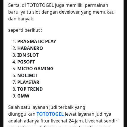
Serta, di TOTOTOGEL juga memiliki permainan
baru, yaitu slot dengan develover yang memukau
dan banyak.
seperti berikut :
PRAGMATIC PLAY
HABANERO
IDN SLOT
PGSOFT
MICRO GAMING
NOLIMIT
PLAYSTAR
TOP TREND
GMW
Salah satu layanan judi terbaik yang
diunggulkan
TOTOTOGEL
lewat layanan judinya
adalah adanya fitur livechat 24 jam. Livechat sendiri