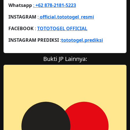
Whatsapp
:
+62 878-2181-5223
INSTAGRAM
:
official.tototogel_resmi
FACEBOOK
:
TOTOTOGEL OFFICIAL
INSTAGRAM PREDIKSI
:
tototogel.prediksi
Bukti JP Lainnya: