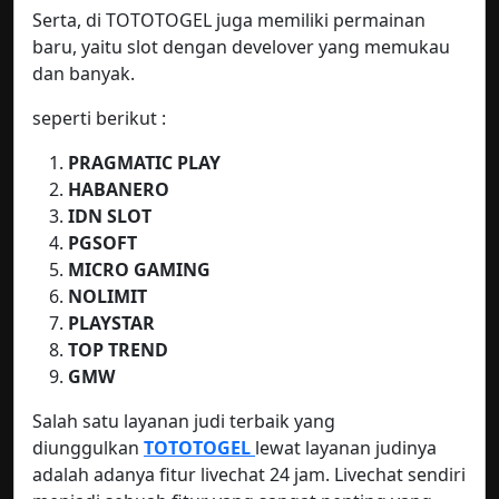
Serta, di TOTOTOGEL juga memiliki permainan
baru, yaitu slot dengan develover yang memukau
dan banyak.
seperti berikut :
PRAGMATIC PLAY
HABANERO
IDN SLOT
PGSOFT
MICRO GAMING
NOLIMIT
PLAYSTAR
TOP TREND
GMW
Salah satu layanan judi terbaik yang
diunggulkan
TOTOTOGEL
lewat layanan judinya
adalah adanya fitur livechat 24 jam. Livechat sendiri