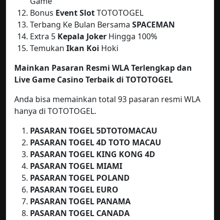
Game
Bonus
Event Slot
TOTOTOGEL
Terbang Ke Bulan Bersama
SPACEMAN
Extra 5
Kepala Joker
Hingga 100%
Temukan
Ikan Koi
Hoki
Mainkan Pasaran Resmi WLA Terlengkap dan
Live Game Casino Terbaik di TOTOTOGEL
Anda bisa memainkan total 93 pasaran resmi WLA
hanya di TOTOTOGEL.
PASARAN TOGEL 5DTOTOMACAU
PASARAN TOGEL 4D TOTO MACAU
PASARAN TOGEL KING KONG 4D
PASARAN TOGEL MIAMI
PASARAN TOGEL POLAND
PASARAN TOGEL EURO
PASARAN TOGEL PANAMA
PASARAN TOGEL CANADA