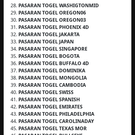
PASARAN TOGEL WASHIGTONMID
PASARAN TOGEL OREGON06
PASARAN TOGEL OREGON03
PASARAN TOGEL PHOENIX 4D
PASARAN TOGEL JAKARTA
PASARAN TOGEL JAPAN
PASARAN TOGEL SINGAPORE
PASARAN TOGEL BOGOTA
PASARAN TOGEL BUFFALO 4D
PASARAN TOGEL DOMINIKA
PASARAN TOGEL MONGOLIA
PASARAN TOGEL CAMBODIA
PASARAN TOGEL SWISS
PASARAN TOGEL SPANISH
PASARAN TOGEL EMIRATES
PASARAN TOGEL PHILADELPHIA
PASARAN TOGEL CAROLINADAY
PASARAN TOGEL TEXAS MOR