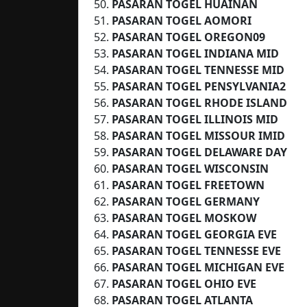
PASARAN TOGEL HUAINAN
PASARAN TOGEL AOMORI
PASARAN TOGEL OREGON09
PASARAN TOGEL INDIANA MID
PASARAN TOGEL TENNESSE MID
PASARAN TOGEL PENSYLVANIA2
PASARAN TOGEL RHODE ISLAND
PASARAN TOGEL ILLINOIS MID
PASARAN TOGEL MISSOUR IMID
PASARAN TOGEL DELAWARE DAY
PASARAN TOGEL WISCONSIN
PASARAN TOGEL FREETOWN
PASARAN TOGEL GERMANY
PASARAN TOGEL MOSKOW
PASARAN TOGEL GEORGIA EVE
PASARAN TOGEL TENNESSE EVE
PASARAN TOGEL MICHIGAN EVE
PASARAN TOGEL OHIO EVE
PASARAN TOGEL ATLANTA