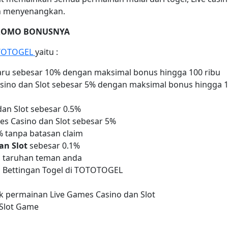
an menyenangkan.
PROMO BONUSNYA
TOTOGEL
yaitu :
ru sebesar 10% dengan maksimal bonus hingga 100 ribu
sino dan Slot sebesar 5% dengan maksimal bonus hingga 
dan Slot sebesar 0.5%
s Casino dan Slot sebesar 5%
 tanpa batasan claim
an Slot
sebesar 0.1%
i taruhan teman anda
 Bettingan Togel di TOTOTOGEL
 permainan Live Games Casino dan Slot
 Slot Game