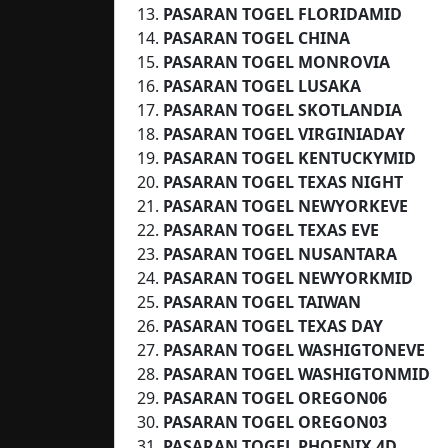
PASARAN TOGEL FLORIDAMID
PASARAN TOGEL CHINA
PASARAN TOGEL MONROVIA
PASARAN TOGEL LUSAKA
PASARAN TOGEL SKOTLANDIA
PASARAN TOGEL VIRGINIADAY
PASARAN TOGEL KENTUCKYMID
PASARAN TOGEL TEXAS NIGHT
PASARAN TOGEL NEWYORKEVE
PASARAN TOGEL TEXAS EVE
PASARAN TOGEL NUSANTARA
PASARAN TOGEL NEWYORKMID
PASARAN TOGEL TAIWAN
PASARAN TOGEL TEXAS DAY
PASARAN TOGEL WASHIGTONEVE
PASARAN TOGEL WASHIGTONMID
PASARAN TOGEL OREGON06
PASARAN TOGEL OREGON03
PASARAN TOGEL PHOENIX 4D