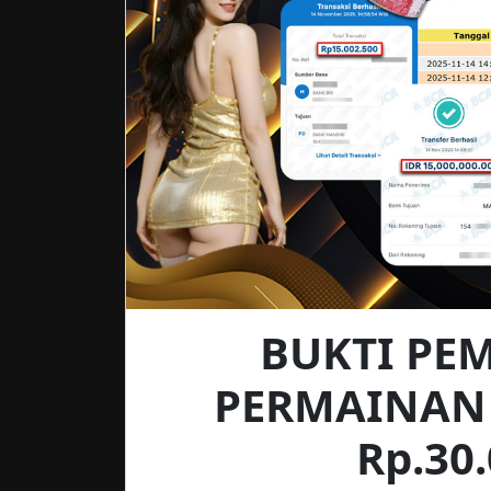
BUKTI PE
PERMAINAN 
Rp.30