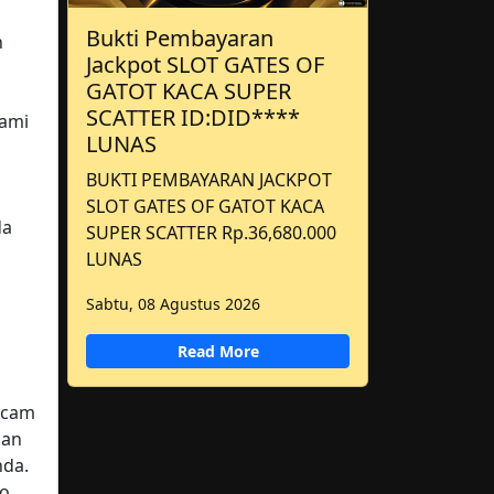
Bukti Pembayaran
n
Jackpot SLOT GATES OF
GATOT KACA SUPER
SCATTER ID:DID****
Kami
LUNAS
BUKTI PEMBAYARAN JACKPOT
SLOT GATES OF GATOT KACA
da
SUPER SCATTER Rp.36,680.000
LUNAS
Sabtu, 08 Agustus 2026
Read More
acam
dan
nda.
no