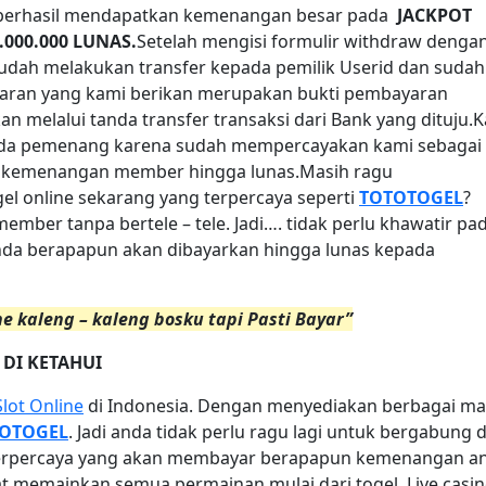
 berhasil mendapatkan kemenangan besar pada
JACKPOT
000.000 LUNAS.
Setelah mengisi formulir withdraw denga
udah melakukan transfer kepada pemilik Userid dan sudah
yaran yang kami berikan merupakan bukti pembayaran
n melalui tanda transfer transaksi dari Bank yang dituju.
da pemenang karena sudah mempercayakan kami sebagai
 kemenangan member hingga lunas.Masih ragu
el online sekarang yang terpercaya seperti
TOTOTOGEL
?
er tanpa bertele – tele. Jadi…. tidak perlu khawatir pa
a berapapun akan dibayarkan hingga lunas kepada
e kaleng – kaleng bosku tapi Pasti Bayar”
 DI KETAHUI
Slot Online
di Indonesia. Dengan menyediakan berbagai m
OTOGEL
. Jadi anda tidak perlu ragu lagi untuk bergabung 
 terpercaya yang akan membayar berapapun kemenangan a
t memainkan semua permainan mulai dari togel, Live casi