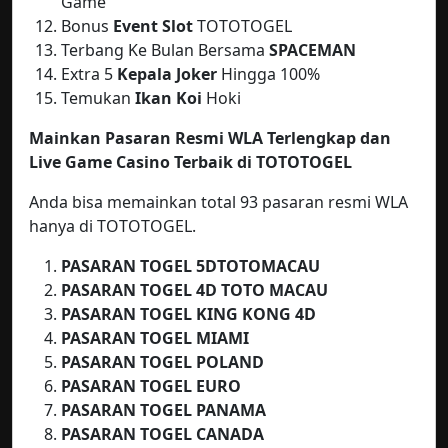
Game
Bonus
Event Slot
TOTOTOGEL
Terbang Ke Bulan Bersama
SPACEMAN
Extra 5
Kepala Joker
Hingga 100%
Temukan
Ikan Koi
Hoki
Mainkan Pasaran Resmi WLA Terlengkap dan
Live Game Casino Terbaik di TOTOTOGEL
Anda bisa memainkan total 93 pasaran resmi WLA
hanya di TOTOTOGEL.
PASARAN TOGEL 5DTOTOMACAU
PASARAN TOGEL 4D TOTO MACAU
PASARAN TOGEL KING KONG 4D
PASARAN TOGEL MIAMI
PASARAN TOGEL POLAND
PASARAN TOGEL EURO
PASARAN TOGEL PANAMA
PASARAN TOGEL CANADA