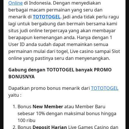
Online
di Indonesia. Dengan menyediakan
berbagai macam permainan yang seru dan
menarik di
TOTOTOGEL
. Jadi anda tidak perlu ragu
lagi untuk bergabung dan bermain bersama kami
situs judi online terpercaya yang akan membayar
berapapun kemenangan anda. Hanya dengan 1
User ID anda sudah dapat memainkan semua
permainan mulai dari togel, Live casino sampai Slot
online yang pastinya seru dan menyenangkan.
Gabung dengan
TOTOTOGEL banyak PROMO
BONUSNYA
Dapatkan promo bonus menarik dari
TOTOTOGEL
yaitu :
Bonus
New Member
atau Member Baru
sebesar 10% dengan maksimal bonus hingga
100 ribu
Bonus
Deposit Harian
Live Games Casino dan