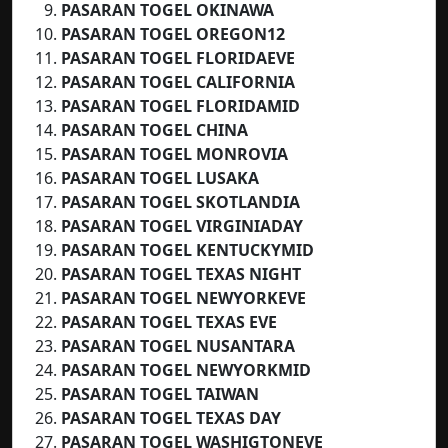
PASARAN TOGEL OKINAWA
PASARAN TOGEL OREGON12
PASARAN TOGEL FLORIDAEVE
PASARAN TOGEL CALIFORNIA
PASARAN TOGEL FLORIDAMID
PASARAN TOGEL CHINA
PASARAN TOGEL MONROVIA
PASARAN TOGEL LUSAKA
PASARAN TOGEL SKOTLANDIA
PASARAN TOGEL VIRGINIADAY
PASARAN TOGEL KENTUCKYMID
PASARAN TOGEL TEXAS NIGHT
PASARAN TOGEL NEWYORKEVE
PASARAN TOGEL TEXAS EVE
PASARAN TOGEL NUSANTARA
PASARAN TOGEL NEWYORKMID
PASARAN TOGEL TAIWAN
PASARAN TOGEL TEXAS DAY
PASARAN TOGEL WASHIGTONEVE