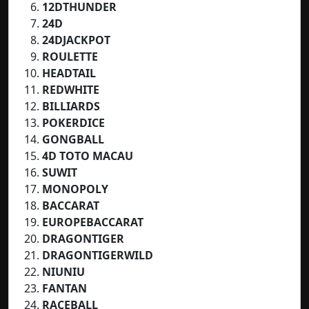
12DTHUNDER
24D
24DJACKPOT
ROULETTE
HEADTAIL
REDWHITE
BILLIARDS
POKERDICE
GONGBALL
4D TOTO MACAU
SUWIT
MONOPOLY
BACCARAT
EUROPEBACCARAT
DRAGONTIGER
DRAGONTIGERWILD
NIUNIU
FANTAN
RACEBALL