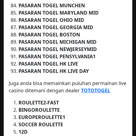
PASARAN TOGEL MUNCHEN
PASARAN TOGEL MARYLAND MID
PASARAN TOGEL OHIO MID
PASARAN TOGEL GEORGIA MID
PASARAN TOGEL BOSTON
PASARAN TOGEL MICHIGAN MID
PASARAN TOGEL NEWJERSEYMID
PASARAN TOGEL PENSYLVANIA1
PASARAN TOGEL HK LIVE
PASARAN TOGEL HK LIVE DAY
Juga anda bisa memainkan puluhan permainan live
casino ditemani dengan dealer
TOTOTOGEL
ROULETTE2-FAST
BINGOROULETTE
EUROPEROULETTE1
SOCCER ROULETTE
12D