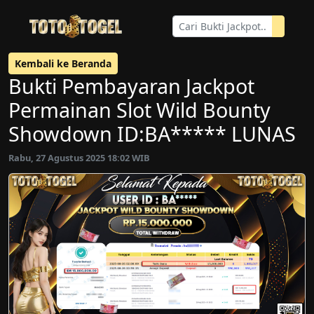
Kembali ke Beranda
Bukti Pembayaran Jackpot
Permainan Slot Wild Bounty
Showdown ID:BA***** LUNAS
Rabu, 27 Agustus 2025 18:02 WIB