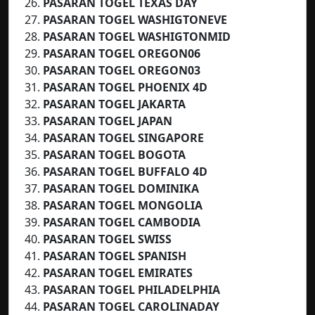
PASARAN TOGEL TEXAS DAY
PASARAN TOGEL WASHIGTONEVE
PASARAN TOGEL WASHIGTONMID
PASARAN TOGEL OREGON06
PASARAN TOGEL OREGON03
PASARAN TOGEL PHOENIX 4D
PASARAN TOGEL JAKARTA
PASARAN TOGEL JAPAN
PASARAN TOGEL SINGAPORE
PASARAN TOGEL BOGOTA
PASARAN TOGEL BUFFALO 4D
PASARAN TOGEL DOMINIKA
PASARAN TOGEL MONGOLIA
PASARAN TOGEL CAMBODIA
PASARAN TOGEL SWISS
PASARAN TOGEL SPANISH
PASARAN TOGEL EMIRATES
PASARAN TOGEL PHILADELPHIA
PASARAN TOGEL CAROLINADAY