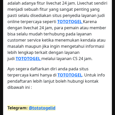
adalah adanya fitur livechat 24 jam. Livechat sendiri
menjadi sebuah fitur yang sangat penting yang
pasti selalu disediakan situs penyedia layanan judi
online terpercaya seperti
TOTOTOGEL
Karena
dengan livechat 24 jam, para pemain atau member
bisa selalu mudah terhubung pada layanan
customer service ketika menemukan kendala atau
masalah maupun jika ingin mengetahui informasi
lebih lengkap terkait dengan layanan
judi
TOTOTOGEL
melalui layanan CS 24 jam.
Ayo segera daftarkan diri anda pada situs
terpercaya kami hanya di
TOTOTOGEL
. Untuk info
pendaftaran lebih lanjut boleh hubungi kontak
dibawah ini :
Telegram:
@tototogelid