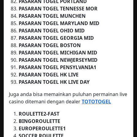
PASARAN TOGEL PORTLAND
PASARAN TOGEL TENNESSE MOR
PASARAN TOGEL MUNCHEN
PASARAN TOGEL MARYLAND MID
PASARAN TOGEL OHIO MID
PASARAN TOGEL GEORGIA MID
PASARAN TOGEL BOSTON
PASARAN TOGEL MICHIGAN MID
PASARAN TOGEL NEWJERSEYMID
PASARAN TOGEL PENSYLVANIA1
PASARAN TOGEL HK LIVE
PASARAN TOGEL HK LIVE DAY
Juga anda bisa memainkan puluhan permainan live
casino ditemani dengan dealer
TOTOTOGEL
ROULETTE2-FAST
BINGOROULETTE
EUROPEROULETTE1
SOCCER ROULETTE