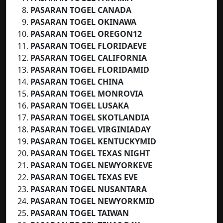
PASARAN TOGEL CANADA
PASARAN TOGEL OKINAWA
PASARAN TOGEL OREGON12
PASARAN TOGEL FLORIDAEVE
PASARAN TOGEL CALIFORNIA
PASARAN TOGEL FLORIDAMID
PASARAN TOGEL CHINA
PASARAN TOGEL MONROVIA
PASARAN TOGEL LUSAKA
PASARAN TOGEL SKOTLANDIA
PASARAN TOGEL VIRGINIADAY
PASARAN TOGEL KENTUCKYMID
PASARAN TOGEL TEXAS NIGHT
PASARAN TOGEL NEWYORKEVE
PASARAN TOGEL TEXAS EVE
PASARAN TOGEL NUSANTARA
PASARAN TOGEL NEWYORKMID
PASARAN TOGEL TAIWAN