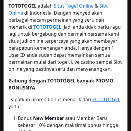
TOTOTOGEL
adalah
Situs Togel Online
&
Slot
Online
di Indonesia. Dengan menyediakan
berbagai macam permainan yang seru dan
menarik di
TOTOTOGEL
. Jadi anda tidak perlu ragu
lagi untuk bergabung dan bermain bersama kami
situs judi online terpercaya yang akan membayar
berapapun kemenangan anda. Hanya dengan 1
User ID anda sudah dapat memainkan semua
permainan mulai dari togel, Live casino sampai Slot
online yang pastinya seru dan menyenangkan.
Gabung dengan
TOTOTOGEL banyak PROMO
BONUSNYA
Dapatkan promo bonus menarik dari
TOTOTOGEL
yaitu :
Bonus
New Member
atau Member Baru
sebesar 10% dengan maksimal bonus hingga