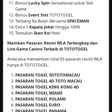
Bonus
Lucky Spin
Sensational untuk Slot
Game
Bonus
Event Slot
TOTOTOGEL
Terbang Ke Bulan Bersama
SPACEMAN
Extra 5
Kepala Joker
Hingga 100%
Temukan
Ikan Koi
Hoki
Mainkan Pasaran Resmi WLA Terlengkap dan
Live Game Casino Terbaik di TOTOTOGEL
Anda bisa memainkan total 93 pasaran resmi WLA
hanya di TOTOTOGEL.
PASARAN TOGEL 5DTOTOMACAU
PASARAN TOGEL 4D TOTO MACAU
PASARAN TOGEL KING KONG 4D
PASARAN TOGEL MIAMI
PASARAN TOGEL POLAND
PASARAN TOGEL EURO
PASARAN TOGEL PANAMA