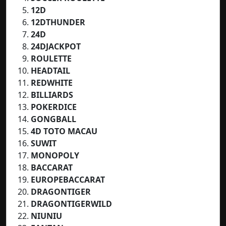
12D
12DTHUNDER
24D
24DJACKPOT
ROULETTE
HEADTAIL
REDWHITE
BILLIARDS
POKERDICE
GONGBALL
4D TOTO MACAU
SUWIT
MONOPOLY
BACCARAT
EUROPEBACCARAT
DRAGONTIGER
DRAGONTIGERWILD
NIUNIU