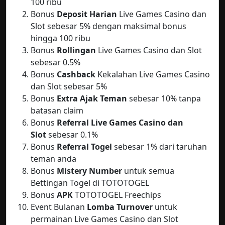
100 ribu
Bonus
Deposit Harian
Live Games Casino dan
Slot sebesar 5% dengan maksimal bonus
hingga 100 ribu
Bonus
Rollingan
Live Games Casino dan Slot
sebesar 0.5%
Bonus
Cashback
Kekalahan Live Games Casino
dan Slot sebesar 5%
Bonus
Extra Ajak Teman
sebesar 10% tanpa
batasan claim
Bonus
Referral Live Games Casino dan
Slot
sebesar 0.1%
Bonus
Referral Togel
sebesar 1% dari taruhan
teman anda
Bonus
Mistery Number
untuk semua
Bettingan Togel di TOTOTOGEL
Bonus
APK
TOTOTOGEL Freechips
Event Bulanan
Lomba Turnover
untuk
permainan Live Games Casino dan Slot