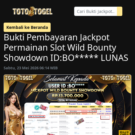
Kembali ke Beranda
Bukti Pembayaran Jackpot
Permainan Slot Wild Bounty
Showdown ID:BO***** LUNAS
Sabtu, 23 Mei 2026 06:14 WIB