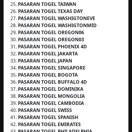
PASARAN TOGEL TAIWAN
PASARAN TOGEL TEXAS DAY
PASARAN TOGEL WASHIGTONEVE
PASARAN TOGEL WASHIGTONMID
PASARAN TOGEL OREGON06
PASARAN TOGEL OREGON03
PASARAN TOGEL PHOENIX 4D
PASARAN TOGEL JAKARTA
PASARAN TOGEL JAPAN
PASARAN TOGEL SINGAPORE
PASARAN TOGEL BOGOTA
PASARAN TOGEL BUFFALO 4D
PASARAN TOGEL DOMINIKA
PASARAN TOGEL MONGOLIA
PASARAN TOGEL CAMBODIA
PASARAN TOGEL SWISS
PASARAN TOGEL SPANISH
PASARAN TOGEL EMIRATES
PASARAN TOGEL PHILADELPHIA