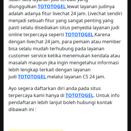
diunggulkan
TOTOTOGEL
lewat layanan judinya
adalah adanya fitur livechat 24 jam. Livechat sendiri
menjadi sebuah fitur yang sangat penting yang
pasti selalu disediakan situs penyedia layanan judi
online terpercaya seperti
TOTOTOGEL
Karena
dengan livechat 24 jam, para pemain atau member
bisa selalu mudah terhubung pada layanan
customer service ketika menemukan kendala atau
masalah maupun jika ingin mengetahui informasi
lebih lengkap terkait dengan layanan
judi
TOTOTOGEL
melalui layanan CS 24 jam.
Ayo segera daftarkan diri anda pada situs
terpercaya kami hanya di
TOTOTOGEL
. Untuk info
pendaftaran lebih lanjut boleh hubungi kontak
dibawah ini :