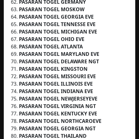
PASARAN TOGEL GERMANY
PASARAN TOGEL MOSKOW
PASARAN TOGEL GEORGIA EVE
PASARAN TOGEL TENNESSE EVE
PASARAN TOGEL MICHIGAN EVE
PASARAN TOGEL OHIO EVE
PASARAN TOGEL ATLANTA
PASARAN TOGEL MARYLAND EVE
PASARAN TOGEL DELAWARE NGT
PASARAN TOGEL KINGSTON
PASARAN TOGEL MISSOURI EVE
PASARAN TOGEL ILLINOIS EVE
PASARAN TOGEL INDIANA EVE
PASARAN TOGEL NEWJERSEYEVE
PASARAN TOGEL VIRGINIA NGT
PASARAN TOGEL KENTUCKY EVE
PASARAN TOGEL NORTHCAROEVE
PASARAN TOGEL GEORGIA NGT
PASARAN TOGEL THAILAND