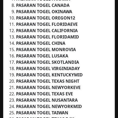
PASARAN TOGEL CANADA
PASARAN TOGEL OKINAWA
PASARAN TOGEL OREGON12
PASARAN TOGEL FLORIDAEVE
PASARAN TOGEL CALIFORNIA
PASARAN TOGEL FLORIDAMID
PASARAN TOGEL CHINA
PASARAN TOGEL MONROVIA
PASARAN TOGEL LUSAKA
PASARAN TOGEL SKOTLANDIA
PASARAN TOGEL VIRGINIADAY
PASARAN TOGEL KENTUCKYMID
PASARAN TOGEL TEXAS NIGHT
PASARAN TOGEL NEWYORKEVE
PASARAN TOGEL TEXAS EVE
PASARAN TOGEL NUSANTARA
PASARAN TOGEL NEWYORKMID
PASARAN TOGEL TAIWAN