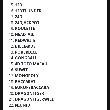
12D
12DTHUNDER
24D
24DJACKPOT
ROULETTE
HEADTAIL
REDWHITE
BILLIARDS
POKERDICE
GONGBALL
4D TOTO MACAU
SUWIT
MONOPOLY
BACCARAT
EUROPEBACCARAT
DRAGONTIGER
DRAGONTIGERWILD
NIUNIU