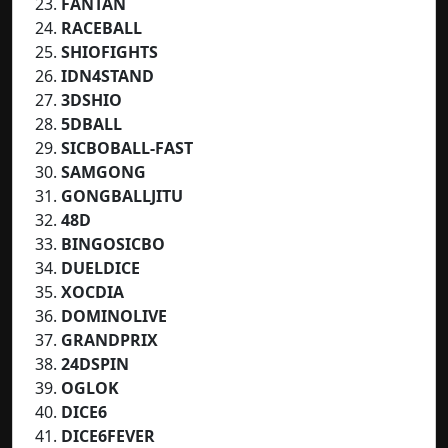
FANTAN
RACEBALL
SHIOFIGHTS
IDN4STAND
3DSHIO
5DBALL
SICBOBALL-FAST
SAMGONG
GONGBALLJITU
48D
BINGOSICBO
DUELDICE
XOCDIA
DOMINOLIVE
GRANDPRIX
24DSPIN
OGLOK
DICE6
DICE6FEVER