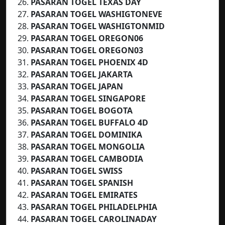
PASARAN TOGEL TEXAS DAY
PASARAN TOGEL WASHIGTONEVE
PASARAN TOGEL WASHIGTONMID
PASARAN TOGEL OREGON06
PASARAN TOGEL OREGON03
PASARAN TOGEL PHOENIX 4D
PASARAN TOGEL JAKARTA
PASARAN TOGEL JAPAN
PASARAN TOGEL SINGAPORE
PASARAN TOGEL BOGOTA
PASARAN TOGEL BUFFALO 4D
PASARAN TOGEL DOMINIKA
PASARAN TOGEL MONGOLIA
PASARAN TOGEL CAMBODIA
PASARAN TOGEL SWISS
PASARAN TOGEL SPANISH
PASARAN TOGEL EMIRATES
PASARAN TOGEL PHILADELPHIA
PASARAN TOGEL CAROLINADAY