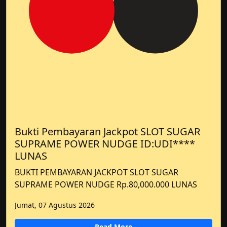
Bukti Pembayaran Jackpot SLOT SUGAR
SUPRAME POWER NUDGE ID:UDI****
LUNAS
BUKTI PEMBAYARAN JACKPOT SLOT SUGAR
SUPRAME POWER NUDGE Rp.80,000.000 LUNAS
Jumat, 07 Agustus 2026
Read More