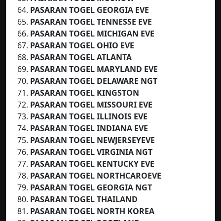
PASARAN TOGEL GEORGIA EVE
PASARAN TOGEL TENNESSE EVE
PASARAN TOGEL MICHIGAN EVE
PASARAN TOGEL OHIO EVE
PASARAN TOGEL ATLANTA
PASARAN TOGEL MARYLAND EVE
PASARAN TOGEL DELAWARE NGT
PASARAN TOGEL KINGSTON
PASARAN TOGEL MISSOURI EVE
PASARAN TOGEL ILLINOIS EVE
PASARAN TOGEL INDIANA EVE
PASARAN TOGEL NEWJERSEYEVE
PASARAN TOGEL VIRGINIA NGT
PASARAN TOGEL KENTUCKY EVE
PASARAN TOGEL NORTHCAROEVE
PASARAN TOGEL GEORGIA NGT
PASARAN TOGEL THAILAND
PASARAN TOGEL NORTH KOREA