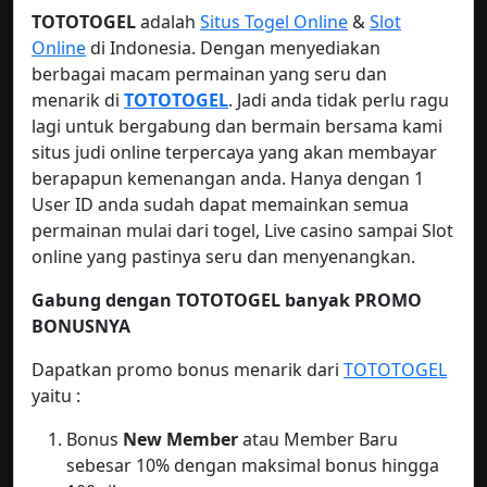
TOTOTOGEL
adalah
Situs Togel Online
&
Slot
Online
di Indonesia. Dengan menyediakan
berbagai macam permainan yang seru dan
menarik di
TOTOTOGEL
. Jadi anda tidak perlu ragu
lagi untuk bergabung dan bermain bersama kami
situs judi online terpercaya yang akan membayar
berapapun kemenangan anda. Hanya dengan 1
User ID anda sudah dapat memainkan semua
permainan mulai dari togel, Live casino sampai Slot
online yang pastinya seru dan menyenangkan.
Gabung dengan
TOTOTOGEL banyak PROMO
BONUSNYA
Dapatkan promo bonus menarik dari
TOTOTOGEL
yaitu :
Bonus
New Member
atau Member Baru
sebesar 10% dengan maksimal bonus hingga