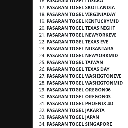
PASARAN TOGEL LUSAKA
PASARAN TOGEL SKOTLANDIA
PASARAN TOGEL VIRGINIADAY
PASARAN TOGEL KENTUCKYMID
PASARAN TOGEL TEXAS NIGHT
PASARAN TOGEL NEWYORKEVE
PASARAN TOGEL TEXAS EVE
PASARAN TOGEL NUSANTARA
PASARAN TOGEL NEWYORKMID
PASARAN TOGEL TAIWAN
PASARAN TOGEL TEXAS DAY
PASARAN TOGEL WASHIGTONEVE
PASARAN TOGEL WASHIGTONMID
PASARAN TOGEL OREGON06
PASARAN TOGEL OREGON03
PASARAN TOGEL PHOENIX 4D
PASARAN TOGEL JAKARTA
PASARAN TOGEL JAPAN
PASARAN TOGEL SINGAPORE