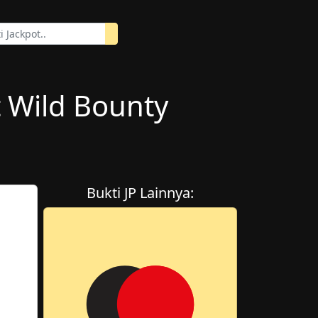
 Wild Bounty
Bukti JP Lainnya: