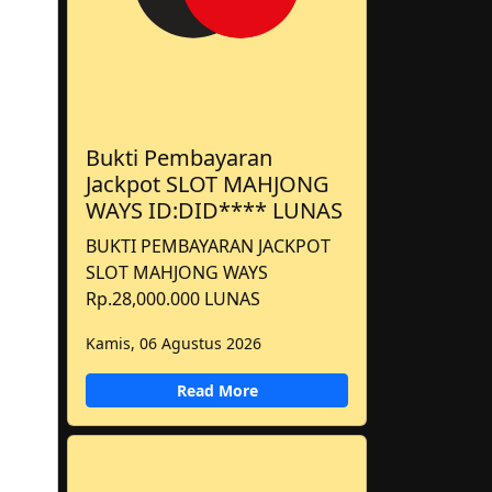
Bukti Pembayaran
Jackpot SLOT MAHJONG
WAYS ID:DID**** LUNAS
BUKTI PEMBAYARAN JACKPOT
SLOT MAHJONG WAYS
Rp.28,000.000 LUNAS
Kamis, 06 Agustus 2026
Read More