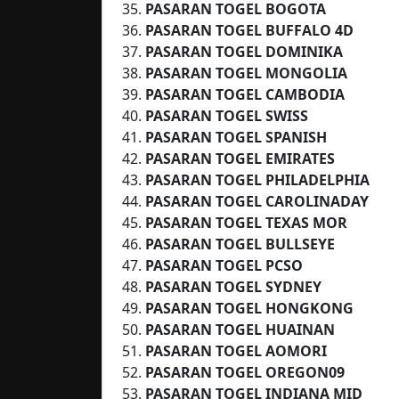
PASARAN TOGEL BOGOTA
PASARAN TOGEL BUFFALO 4D
PASARAN TOGEL DOMINIKA
PASARAN TOGEL MONGOLIA
PASARAN TOGEL CAMBODIA
PASARAN TOGEL SWISS
PASARAN TOGEL SPANISH
PASARAN TOGEL EMIRATES
PASARAN TOGEL PHILADELPHIA
PASARAN TOGEL CAROLINADAY
PASARAN TOGEL TEXAS MOR
PASARAN TOGEL BULLSEYE
PASARAN TOGEL PCSO
PASARAN TOGEL SYDNEY
PASARAN TOGEL HONGKONG
PASARAN TOGEL HUAINAN
PASARAN TOGEL AOMORI
PASARAN TOGEL OREGON09
PASARAN TOGEL INDIANA MID