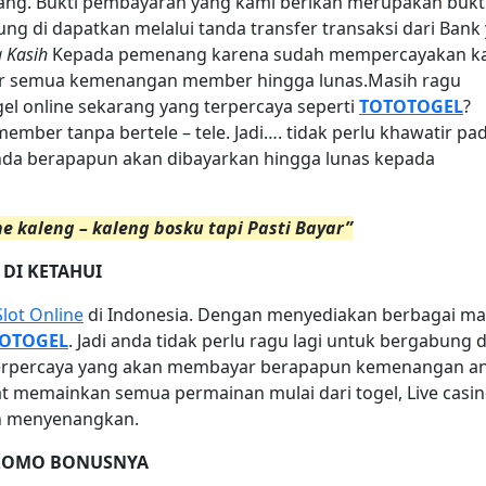
ang. Bukti pembayaran yang kami berikan merupakan bukt
ng di dapatkan melalui tanda transfer transaksi dari Bank
a Kasih
Kepada pemenang karena sudah mempercayakan k
r semua kemenangan member hingga lunas.Masih ragu
el online sekarang yang terpercaya seperti
TOTOTOGEL
?
er tanpa bertele – tele. Jadi…. tidak perlu khawatir pa
a berapapun akan dibayarkan hingga lunas kepada
e kaleng – kaleng bosku tapi Pasti Bayar”
 DI KETAHUI
Slot Online
di Indonesia. Dengan menyediakan berbagai m
OTOGEL
. Jadi anda tidak perlu ragu lagi untuk bergabung 
 terpercaya yang akan membayar berapapun kemenangan a
t memainkan semua permainan mulai dari togel, Live casi
an menyenangkan.
PROMO BONUSNYA