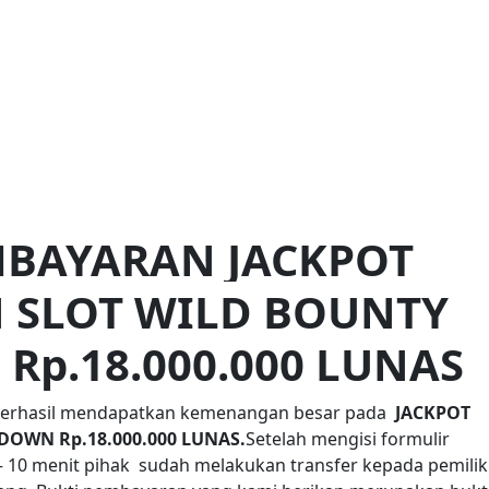
MBAYARAN JACKPOT
 SLOT WILD BOUNTY
p.18.000.000 LUNAS
berhasil mendapatkan kemenangan besar pada
JACKPOT
OWN Rp.18.000.000 LUNAS.
Setelah mengisi formulir
 10 menit pihak
sudah melakukan transfer kepada pemilik