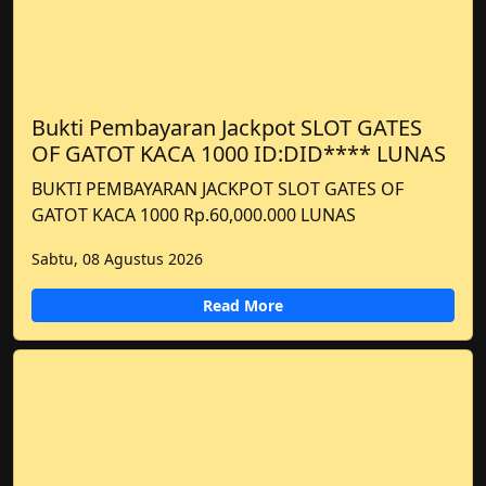
Bukti Pembayaran Jackpot SLOT GATES
OF GATOT KACA 1000 ID:DID**** LUNAS
BUKTI PEMBAYARAN JACKPOT SLOT GATES OF
GATOT KACA 1000 Rp.60,000.000 LUNAS
Sabtu, 08 Agustus 2026
Read More