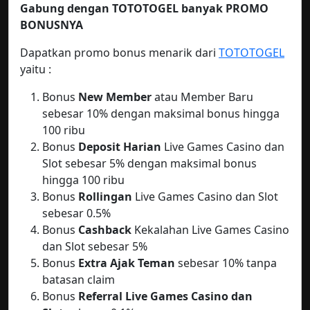
Gabung dengan
TOTOTOGEL banyak PROMO
BONUSNYA
Dapatkan promo bonus menarik dari
TOTOTOGEL
yaitu :
Bonus
New Member
atau Member Baru
sebesar 10% dengan maksimal bonus hingga
100 ribu
Bonus
Deposit Harian
Live Games Casino dan
Slot sebesar 5% dengan maksimal bonus
hingga 100 ribu
Bonus
Rollingan
Live Games Casino dan Slot
sebesar 0.5%
Bonus
Cashback
Kekalahan Live Games Casino
dan Slot sebesar 5%
Bonus
Extra Ajak Teman
sebesar 10% tanpa
batasan claim
Bonus
Referral Live Games Casino dan