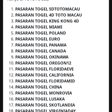
PASARAN TOGEL 5DTOTOMACAU
PASARAN TOGEL 4D TOTO MACAU
PASARAN TOGEL KING KONG 4D
PASARAN TOGEL MIAMI
PASARAN TOGEL POLAND
PASARAN TOGEL EURO
PASARAN TOGEL PANAMA
PASARAN TOGEL CANADA
PASARAN TOGEL OKINAWA
PASARAN TOGEL OREGON12
PASARAN TOGEL FLORIDAEVE
PASARAN TOGEL CALIFORNIA
PASARAN TOGEL FLORIDAMID
PASARAN TOGEL CHINA
PASARAN TOGEL MONROVIA
PASARAN TOGEL LUSAKA
PASARAN TOGEL SKOTLANDIA
PASARAN TOGEL VIRGINIADAY