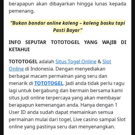
berapapun akan dibayarkan hingga lunas kepada
pemenang.
“Bukan bandar online kaleng – kaleng bosku tapi
Pasti Bayar”
INFO SEPUTAR TOTOTOGEL YANG WAJIB DI
KETAHUI
TOTOTOGEL
adalah
Situs Togel Online
&
Slot
Online
di Indonesia. Dengan menyediakan
berbagai macam permainan yang seru dan
menarik di
TOTOTOGEL
. Jadi anda tidak perlu ragu
lagi untuk bergabung dan bermain bersama kami
situs judi online terpercaya yang akan membayar
berapapun kemenangan anda. Hanya dengan 1
User ID anda sudah dapat memainkan semua
permainan mulai dari togel, Live casino sampai Slot
online yang pastinya seru dan menyenangkan.