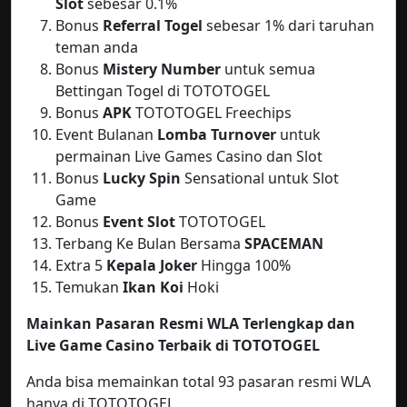
Slot
sebesar 0.1%
Bonus
Referral Togel
sebesar 1% dari taruhan
teman anda
Bonus
Mistery Number
untuk semua
Bettingan Togel di TOTOTOGEL
Bonus
APK
TOTOTOGEL Freechips
Event Bulanan
Lomba Turnover
untuk
permainan Live Games Casino dan Slot
Bonus
Lucky Spin
Sensational untuk Slot
Game
Bonus
Event Slot
TOTOTOGEL
Terbang Ke Bulan Bersama
SPACEMAN
Extra 5
Kepala Joker
Hingga 100%
Temukan
Ikan Koi
Hoki
Mainkan Pasaran Resmi WLA Terlengkap dan
Live Game Casino Terbaik di TOTOTOGEL
Anda bisa memainkan total 93 pasaran resmi WLA
hanya di TOTOTOGEL.