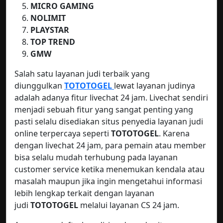
MICRO GAMING
NOLIMIT
PLAYSTAR
TOP TREND
GMW
Salah satu layanan judi terbaik yang
diunggulkan
TOTOTOGEL
lewat layanan judinya
adalah adanya fitur livechat 24 jam. Livechat sendiri
menjadi sebuah fitur yang sangat penting yang
pasti selalu disediakan situs penyedia layanan judi
online terpercaya seperti
TOTOTOGEL
. Karena
dengan livechat 24 jam, para pemain atau member
bisa selalu mudah terhubung pada layanan
customer service ketika menemukan kendala atau
masalah maupun jika ingin mengetahui informasi
lebih lengkap terkait dengan layanan
judi
TOTOTOGEL
melalui layanan CS 24 jam.