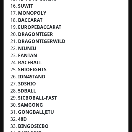
SUWIT
MONOPOLY
BACCARAT
EUROPEBACCARAT
DRAGONTIGER
DRAGONTIGERWILD
NIUNIU
FANTAN
RACEBALL
SHIOFIGHTS
IDN4STAND
3DSHIO
5DBALL
SICBOBALL-FAST
SAMGONG
GONGBALLJITU
48D
BINGOSICBO