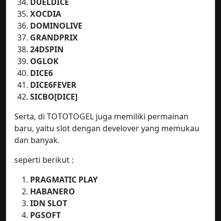
DUELDICE
XOCDIA
DOMINOLIVE
GRANDPRIX
24DSPIN
OGLOK
DICE6
DICE6FEVER
SICBO[DICE]
Serta, di TOTOTOGEL juga memiliki permainan
baru, yaitu slot dengan develover yang memukau
dan banyak.
seperti berikut :
PRAGMATIC PLAY
HABANERO
IDN SLOT
PGSOFT