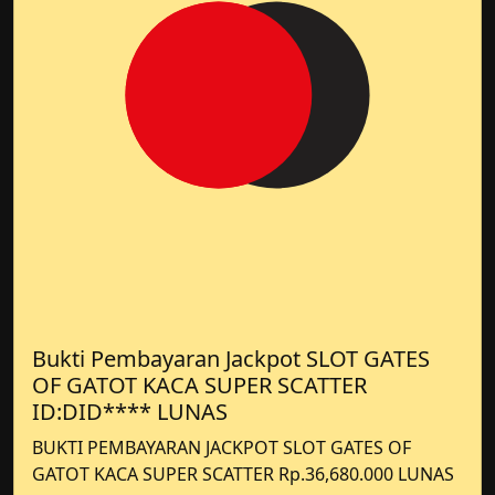
Bukti Pembayaran Jackpot SLOT GATES
OF GATOT KACA SUPER SCATTER
ID:DID**** LUNAS
BUKTI PEMBAYARAN JACKPOT SLOT GATES OF
GATOT KACA SUPER SCATTER Rp.36,680.000 LUNAS