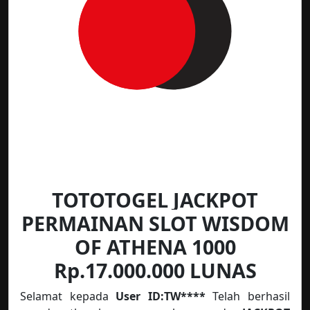
TOTOTOGEL JACKPOT
PERMAINAN SLOT WISDOM
OF ATHENA 1000
Rp.17.000.000 LUNAS
Selamat kepada
User ID:TW****
Telah berhasil