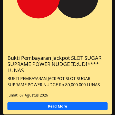
Bukti Pembayaran Jackpot SLOT SUGAR
SUPRAME POWER NUDGE ID:UDI****
LUNAS
BUKTI PEMBAYARAN JACKPOT SLOT SUGAR
SUPRAME POWER NUDGE Rp.80,000.000 LUNAS
Jumat, 07 Agustus 2026
Read More