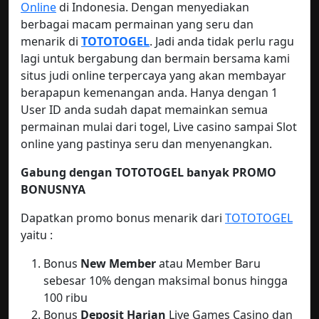
Online
di Indonesia. Dengan menyediakan
berbagai macam permainan yang seru dan
menarik di
TOTOTOGEL
. Jadi anda tidak perlu ragu
lagi untuk bergabung dan bermain bersama kami
situs judi online terpercaya yang akan membayar
berapapun kemenangan anda. Hanya dengan 1
User ID anda sudah dapat memainkan semua
permainan mulai dari togel, Live casino sampai Slot
online yang pastinya seru dan menyenangkan.
Gabung dengan
TOTOTOGEL banyak PROMO
BONUSNYA
Dapatkan promo bonus menarik dari
TOTOTOGEL
yaitu :
Bonus
New Member
atau Member Baru
sebesar 10% dengan maksimal bonus hingga
100 ribu
Bonus
Deposit Harian
Live Games Casino dan