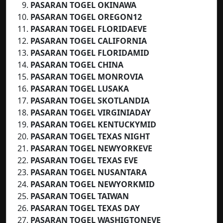
PASARAN TOGEL OKINAWA
PASARAN TOGEL OREGON12
PASARAN TOGEL FLORIDAEVE
PASARAN TOGEL CALIFORNIA
PASARAN TOGEL FLORIDAMID
PASARAN TOGEL CHINA
PASARAN TOGEL MONROVIA
PASARAN TOGEL LUSAKA
PASARAN TOGEL SKOTLANDIA
PASARAN TOGEL VIRGINIADAY
PASARAN TOGEL KENTUCKYMID
PASARAN TOGEL TEXAS NIGHT
PASARAN TOGEL NEWYORKEVE
PASARAN TOGEL TEXAS EVE
PASARAN TOGEL NUSANTARA
PASARAN TOGEL NEWYORKMID
PASARAN TOGEL TAIWAN
PASARAN TOGEL TEXAS DAY
PASARAN TOGEL WASHIGTONEVE