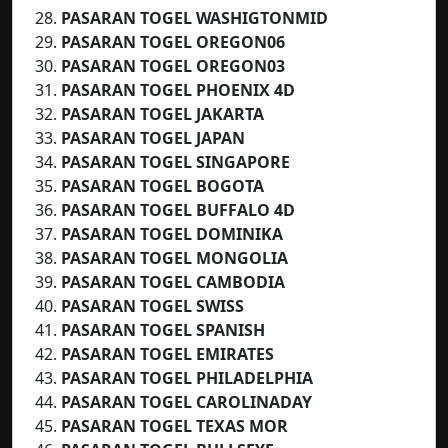
PASARAN TOGEL WASHIGTONMID
PASARAN TOGEL OREGON06
PASARAN TOGEL OREGON03
PASARAN TOGEL PHOENIX 4D
PASARAN TOGEL JAKARTA
PASARAN TOGEL JAPAN
PASARAN TOGEL SINGAPORE
PASARAN TOGEL BOGOTA
PASARAN TOGEL BUFFALO 4D
PASARAN TOGEL DOMINIKA
PASARAN TOGEL MONGOLIA
PASARAN TOGEL CAMBODIA
PASARAN TOGEL SWISS
PASARAN TOGEL SPANISH
PASARAN TOGEL EMIRATES
PASARAN TOGEL PHILADELPHIA
PASARAN TOGEL CAROLINADAY
PASARAN TOGEL TEXAS MOR