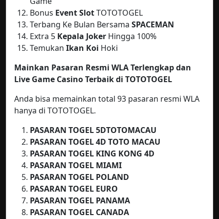
Game
Bonus
Event Slot
TOTOTOGEL
Terbang Ke Bulan Bersama
SPACEMAN
Extra 5
Kepala Joker
Hingga 100%
Temukan
Ikan Koi
Hoki
Mainkan Pasaran Resmi WLA Terlengkap dan
Live Game Casino Terbaik di TOTOTOGEL
Anda bisa memainkan total 93 pasaran resmi WLA
hanya di TOTOTOGEL.
PASARAN TOGEL 5DTOTOMACAU
PASARAN TOGEL 4D TOTO MACAU
PASARAN TOGEL KING KONG 4D
PASARAN TOGEL MIAMI
PASARAN TOGEL POLAND
PASARAN TOGEL EURO
PASARAN TOGEL PANAMA
PASARAN TOGEL CANADA