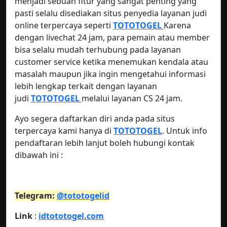
menjadi sebuah fitur yang sangat penting yang
pasti selalu disediakan situs penyedia layanan judi
online terpercaya seperti
TOTOTOGEL
Karena
dengan livechat 24 jam, para pemain atau member
bisa selalu mudah terhubung pada layanan
customer service ketika menemukan kendala atau
masalah maupun jika ingin mengetahui informasi
lebih lengkap terkait dengan layanan
judi
TOTOTOGEL
melalui layanan CS 24 jam.
Ayo segera daftarkan diri anda pada situs
terpercaya kami hanya di
TOTOTOGEL
. Untuk info
pendaftaran lebih lanjut boleh hubungi kontak
dibawah ini :
Telegram:
@tototogelid
Link
:
idtototogel.com