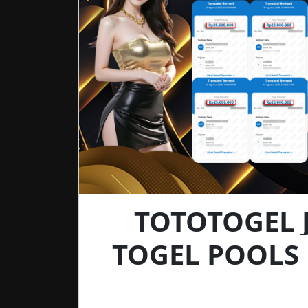
TOTOTOGEL 
TOGEL POOLS H