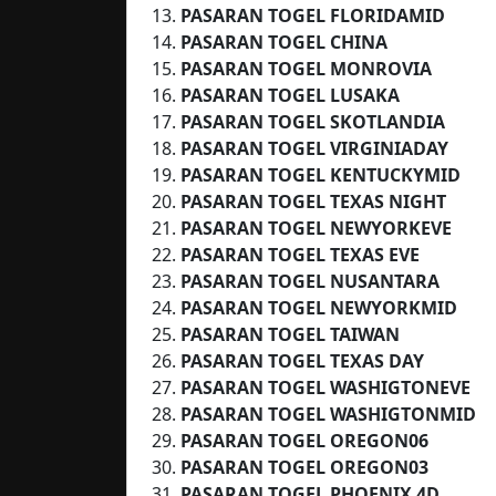
PASARAN TOGEL FLORIDAMID
PASARAN TOGEL CHINA
PASARAN TOGEL MONROVIA
PASARAN TOGEL LUSAKA
PASARAN TOGEL SKOTLANDIA
PASARAN TOGEL VIRGINIADAY
PASARAN TOGEL KENTUCKYMID
PASARAN TOGEL TEXAS NIGHT
PASARAN TOGEL NEWYORKEVE
PASARAN TOGEL TEXAS EVE
PASARAN TOGEL NUSANTARA
PASARAN TOGEL NEWYORKMID
PASARAN TOGEL TAIWAN
PASARAN TOGEL TEXAS DAY
PASARAN TOGEL WASHIGTONEVE
PASARAN TOGEL WASHIGTONMID
PASARAN TOGEL OREGON06
PASARAN TOGEL OREGON03
PASARAN TOGEL PHOENIX 4D