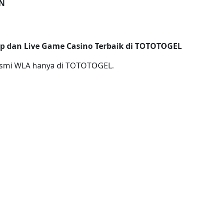
N
p dan Live Game Casino Terbaik di TOTOTOGEL
esmi WLA hanya di TOTOTOGEL.
U