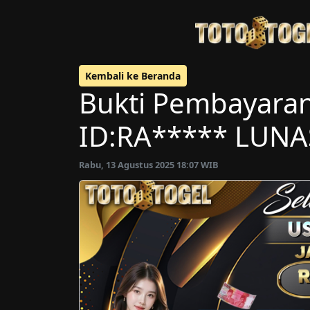
Kembali ke Beranda
Bukti Pembayaran
ID:RA***** LUNA
Rabu, 13 Agustus 2025 18:07 WIB