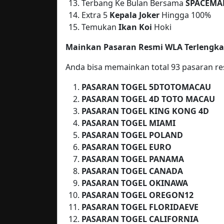
Terbang Ke Bulan Bersama
SPACEMA
Extra 5
Kepala Joker
Hingga 100%
Temukan
Ikan Koi
Hoki
Mainkan Pasaran Resmi WLA Terlengka
Anda bisa memainkan total 93 pasaran r
PASARAN TOGEL 5DTOTOMACAU
PASARAN TOGEL 4D TOTO MACA
PASARAN TOGEL KING KONG 4D
PASARAN TOGEL MIAMI
PASARAN TOGEL POLAND
PASARAN TOGEL EURO
PASARAN TOGEL PANAMA
PASARAN TOGEL CANADA
PASARAN TOGEL OKINAWA
PASARAN TOGEL OREGON12
PASARAN TOGEL FLORIDAEVE
PASARAN TOGEL CALIFORNIA