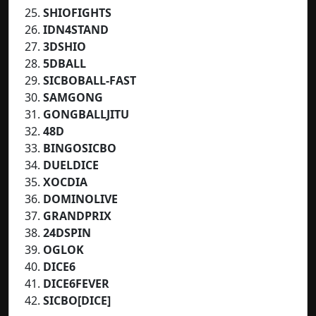
SHIOFIGHTS
IDN4STAND
3DSHIO
5DBALL
SICBOBALL-FAST
SAMGONG
GONGBALLJITU
48D
BINGOSICBO
DUELDICE
XOCDIA
DOMINOLIVE
GRANDPRIX
24DSPIN
OGLOK
DICE6
DICE6FEVER
SICBO[DICE]