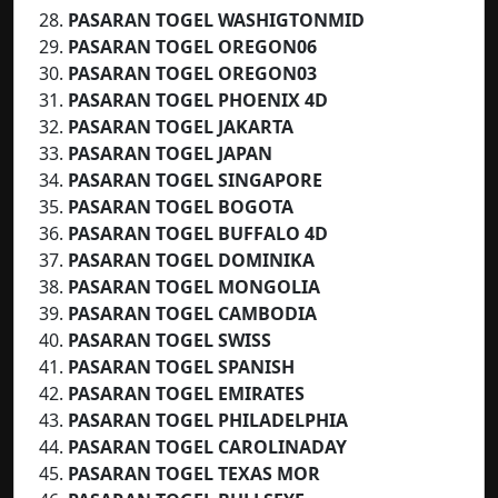
PASARAN TOGEL WASHIGTONMID
PASARAN TOGEL OREGON06
PASARAN TOGEL OREGON03
PASARAN TOGEL PHOENIX 4D
PASARAN TOGEL JAKARTA
PASARAN TOGEL JAPAN
PASARAN TOGEL SINGAPORE
PASARAN TOGEL BOGOTA
PASARAN TOGEL BUFFALO 4D
PASARAN TOGEL DOMINIKA
PASARAN TOGEL MONGOLIA
PASARAN TOGEL CAMBODIA
PASARAN TOGEL SWISS
PASARAN TOGEL SPANISH
PASARAN TOGEL EMIRATES
PASARAN TOGEL PHILADELPHIA
PASARAN TOGEL CAROLINADAY
PASARAN TOGEL TEXAS MOR