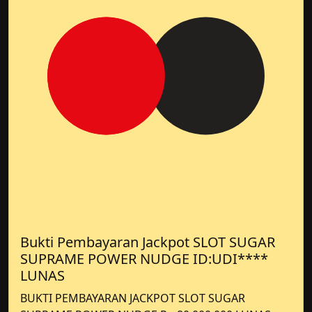
Bukti Pembayaran Jackpot SLOT SUGAR
SUPRAME POWER NUDGE ID:UDI****
LUNAS
BUKTI PEMBAYARAN JACKPOT SLOT SUGAR