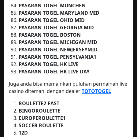
PASARAN TOGEL MUNCHEN
PASARAN TOGEL MARYLAND MID
PASARAN TOGEL OHIO MID
PASARAN TOGEL GEORGIA MID
PASARAN TOGEL BOSTON
PASARAN TOGEL MICHIGAN MID
PASARAN TOGEL NEWJERSEYMID
PASARAN TOGEL PENSYLVANIA1
PASARAN TOGEL HK LIVE
PASARAN TOGEL HK LIVE DAY
Juga anda bisa memainkan puluhan permainan live
casino ditemani dengan dealer
TOTOTOGEL
ROULETTE2-FAST
BINGOROULETTE
EUROPEROULETTE1
SOCCER ROULETTE
12D