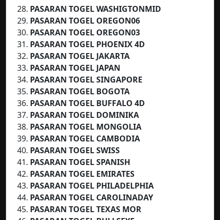
PASARAN TOGEL WASHIGTONMID
PASARAN TOGEL OREGON06
PASARAN TOGEL OREGON03
PASARAN TOGEL PHOENIX 4D
PASARAN TOGEL JAKARTA
PASARAN TOGEL JAPAN
PASARAN TOGEL SINGAPORE
PASARAN TOGEL BOGOTA
PASARAN TOGEL BUFFALO 4D
PASARAN TOGEL DOMINIKA
PASARAN TOGEL MONGOLIA
PASARAN TOGEL CAMBODIA
PASARAN TOGEL SWISS
PASARAN TOGEL SPANISH
PASARAN TOGEL EMIRATES
PASARAN TOGEL PHILADELPHIA
PASARAN TOGEL CAROLINADAY
PASARAN TOGEL TEXAS MOR