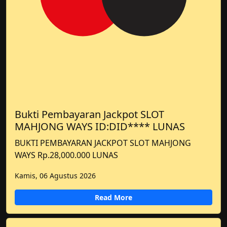
Bukti Pembayaran Jackpot SLOT
MAHJONG WAYS ID:DID**** LUNAS
BUKTI PEMBAYARAN JACKPOT SLOT MAHJONG
WAYS Rp.28,000.000 LUNAS
Kamis, 06 Agustus 2026
Read More