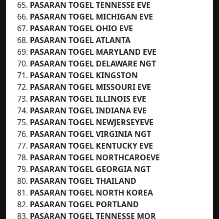
PASARAN TOGEL TENNESSE EVE
PASARAN TOGEL MICHIGAN EVE
PASARAN TOGEL OHIO EVE
PASARAN TOGEL ATLANTA
PASARAN TOGEL MARYLAND EVE
PASARAN TOGEL DELAWARE NGT
PASARAN TOGEL KINGSTON
PASARAN TOGEL MISSOURI EVE
PASARAN TOGEL ILLINOIS EVE
PASARAN TOGEL INDIANA EVE
PASARAN TOGEL NEWJERSEYEVE
PASARAN TOGEL VIRGINIA NGT
PASARAN TOGEL KENTUCKY EVE
PASARAN TOGEL NORTHCAROEVE
PASARAN TOGEL GEORGIA NGT
PASARAN TOGEL THAILAND
PASARAN TOGEL NORTH KOREA
PASARAN TOGEL PORTLAND
PASARAN TOGEL TENNESSE MOR