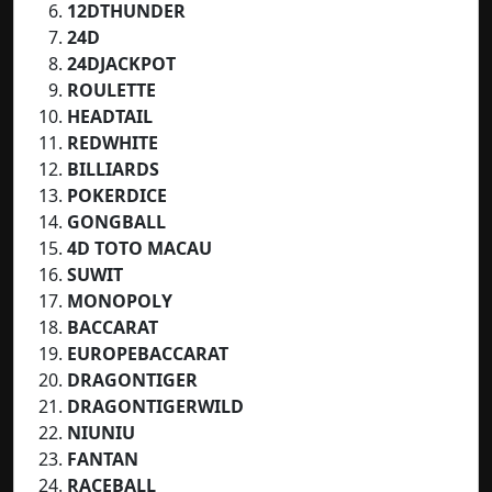
12DTHUNDER
24D
24DJACKPOT
ROULETTE
HEADTAIL
REDWHITE
BILLIARDS
POKERDICE
GONGBALL
4D TOTO MACAU
SUWIT
MONOPOLY
BACCARAT
EUROPEBACCARAT
DRAGONTIGER
DRAGONTIGERWILD
NIUNIU
FANTAN
RACEBALL