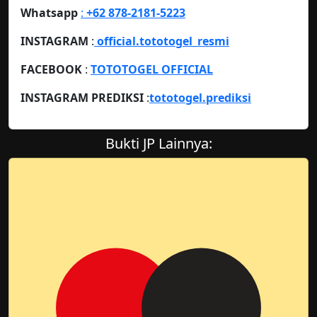
Whatsapp
:
+62 878-2181-5223
INSTAGRAM
:
official.tototogel_resmi
FACEBOOK
:
TOTOTOGEL OFFICIAL
INSTAGRAM PREDIKSI
:
tototogel.prediksi
Bukti JP Lainnya: