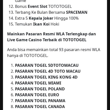
Game
Bonus
Event Slot
TOTOTOGEL
Terbang Ke Bulan Bersama
SPACEMAN
Extra 5
Kepala Joker
Hingga 100%
Temukan
Ikan Koi
Hoki
Mainkan Pasaran Resmi WLA Terlengkap dan
Live Game Casino Terbaik di TOTOTOGEL
Anda bisa memainkan total 93 pasaran resmi WLA
hanya di TOTOTOGEL.
PASARAN TOGEL 5DTOTOMACAU
PASARAN TOGEL 4D TOTO MACAU
PASARAN TOGEL KING KONG 4D
PASARAN TOGEL MIAMI
PASARAN TOGEL POLAND
PASARAN TOGEL EURO
PASARAN TOGEL PANAMA
PASARAN TOGEL CANADA