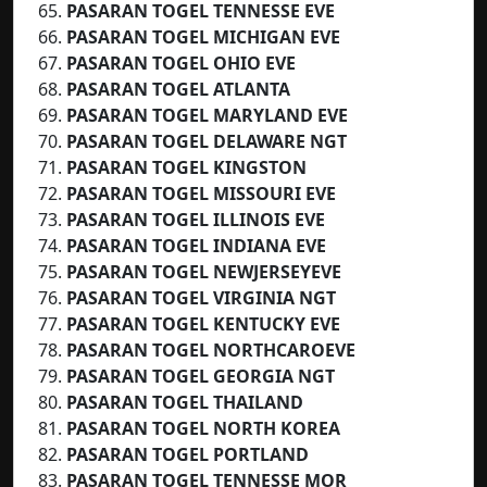
PASARAN TOGEL TENNESSE EVE
PASARAN TOGEL MICHIGAN EVE
PASARAN TOGEL OHIO EVE
PASARAN TOGEL ATLANTA
PASARAN TOGEL MARYLAND EVE
PASARAN TOGEL DELAWARE NGT
PASARAN TOGEL KINGSTON
PASARAN TOGEL MISSOURI EVE
PASARAN TOGEL ILLINOIS EVE
PASARAN TOGEL INDIANA EVE
PASARAN TOGEL NEWJERSEYEVE
PASARAN TOGEL VIRGINIA NGT
PASARAN TOGEL KENTUCKY EVE
PASARAN TOGEL NORTHCAROEVE
PASARAN TOGEL GEORGIA NGT
PASARAN TOGEL THAILAND
PASARAN TOGEL NORTH KOREA
PASARAN TOGEL PORTLAND
PASARAN TOGEL TENNESSE MOR