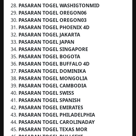
PASARAN TOGEL WASHIGTONMID
PASARAN TOGEL OREGON06
PASARAN TOGEL OREGON03
PASARAN TOGEL PHOENIX 4D
PASARAN TOGEL JAKARTA
PASARAN TOGEL JAPAN
PASARAN TOGEL SINGAPORE
PASARAN TOGEL BOGOTA
PASARAN TOGEL BUFFALO 4D
PASARAN TOGEL DOMINIKA
PASARAN TOGEL MONGOLIA
PASARAN TOGEL CAMBODIA
PASARAN TOGEL SWISS
PASARAN TOGEL SPANISH
PASARAN TOGEL EMIRATES
PASARAN TOGEL PHILADELPHIA
PASARAN TOGEL CAROLINADAY
PASARAN TOGEL TEXAS MOR