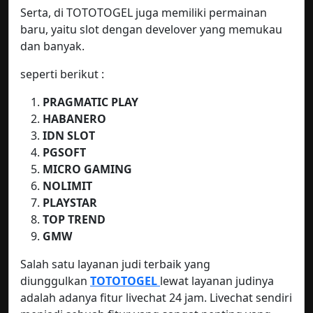
Serta, di TOTOTOGEL juga memiliki permainan
baru, yaitu slot dengan develover yang memukau
dan banyak.
seperti berikut :
PRAGMATIC PLAY
HABANERO
IDN SLOT
PGSOFT
MICRO GAMING
NOLIMIT
PLAYSTAR
TOP TREND
GMW
Salah satu layanan judi terbaik yang
diunggulkan
TOTOTOGEL
lewat layanan judinya
adalah adanya fitur livechat 24 jam. Livechat sendiri