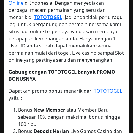
Online
di Indonesia. Dengan menyediakan
berbagai macam permainan yang seru dan
menarik di
TOTOTOGEL
. Jadi anda tidak perlu ragu
lagi untuk bergabung dan bermain bersama kami
situs judi online terpercaya yang akan membayar
berapapun kemenangan anda. Hanya dengan 1
User ID anda sudah dapat memainkan semua
permainan mulai dari togel, Live casino sampai Slot
online yang pastinya seru dan menyenangkan.
Gabung dengan
TOTOTOGEL banyak PROMO
BONUSNYA
Dapatkan promo bonus menarik dari
TOTOTOGEL
yaitu :
Bonus
New Member
atau Member Baru
sebesar 10% dengan maksimal bonus hingga
100 ribu
Bonus
Deposit Harian
Live Games Casino dan