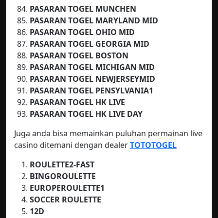
PASARAN TOGEL MUNCHEN
PASARAN TOGEL MARYLAND MID
PASARAN TOGEL OHIO MID
PASARAN TOGEL GEORGIA MID
PASARAN TOGEL BOSTON
PASARAN TOGEL MICHIGAN MID
PASARAN TOGEL NEWJERSEYMID
PASARAN TOGEL PENSYLVANIA1
PASARAN TOGEL HK LIVE
PASARAN TOGEL HK LIVE DAY
Juga anda bisa memainkan puluhan permainan live
casino ditemani dengan dealer
TOTOTOGEL
ROULETTE2-FAST
BINGOROULETTE
EUROPEROULETTE1
SOCCER ROULETTE
12D