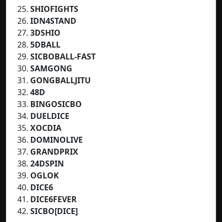
SHIOFIGHTS
IDN4STAND
3DSHIO
5DBALL
SICBOBALL-FAST
SAMGONG
GONGBALLJITU
48D
BINGOSICBO
DUELDICE
XOCDIA
DOMINOLIVE
GRANDPRIX
24DSPIN
OGLOK
DICE6
DICE6FEVER
SICBO[DICE]