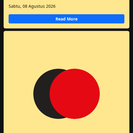
Sabtu, 08 Agustus 2026
Read More