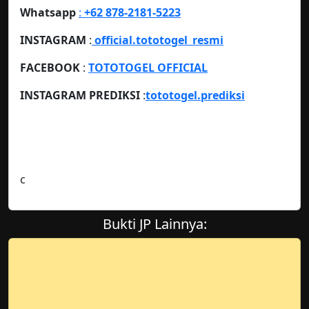
Whatsapp
:
+62 878-2181-5223
INSTAGRAM
:
official.tototogel_resmi
FACEBOOK
:
TOTOTOGEL OFFICIAL
INSTAGRAM PREDIKSI
:
tototogel.prediksi
c
Bukti JP Lainnya: