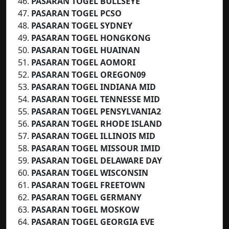
PASARAN TOGEL BULLSEYE
PASARAN TOGEL PCSO
PASARAN TOGEL SYDNEY
PASARAN TOGEL HONGKONG
PASARAN TOGEL HUAINAN
PASARAN TOGEL AOMORI
PASARAN TOGEL OREGON09
PASARAN TOGEL INDIANA MID
PASARAN TOGEL TENNESSE MID
PASARAN TOGEL PENSYLVANIA2
PASARAN TOGEL RHODE ISLAND
PASARAN TOGEL ILLINOIS MID
PASARAN TOGEL MISSOUR IMID
PASARAN TOGEL DELAWARE DAY
PASARAN TOGEL WISCONSIN
PASARAN TOGEL FREETOWN
PASARAN TOGEL GERMANY
PASARAN TOGEL MOSKOW
PASARAN TOGEL GEORGIA EVE