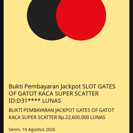
Bukti Pembayaran Jackpot SLOT GATES
OF GATOT KACA SUPER SCATTER
ID:D31**** LUNAS
BUKTI PEMBAYARAN JACKPOT GATES OF GATOT
KACA SUPER SCATTER Rp.22,600.000 LUNAS
Senin, 10 Agustus 2026