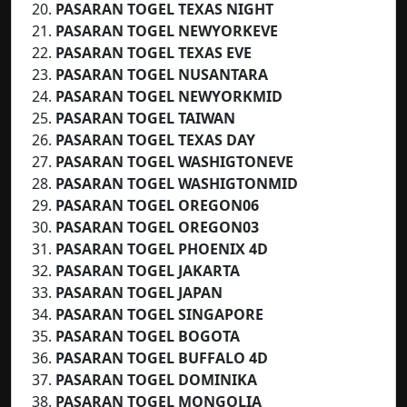
PASARAN TOGEL TEXAS NIGHT
PASARAN TOGEL NEWYORKEVE
PASARAN TOGEL TEXAS EVE
PASARAN TOGEL NUSANTARA
PASARAN TOGEL NEWYORKMID
PASARAN TOGEL TAIWAN
PASARAN TOGEL TEXAS DAY
PASARAN TOGEL WASHIGTONEVE
PASARAN TOGEL WASHIGTONMID
PASARAN TOGEL OREGON06
PASARAN TOGEL OREGON03
PASARAN TOGEL PHOENIX 4D
PASARAN TOGEL JAKARTA
PASARAN TOGEL JAPAN
PASARAN TOGEL SINGAPORE
PASARAN TOGEL BOGOTA
PASARAN TOGEL BUFFALO 4D
PASARAN TOGEL DOMINIKA
PASARAN TOGEL MONGOLIA