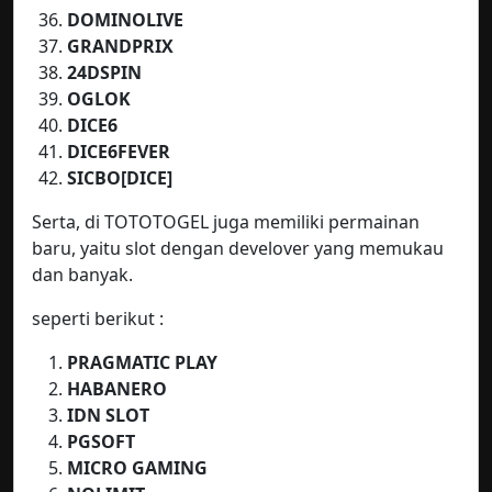
DOMINOLIVE
GRANDPRIX
24DSPIN
OGLOK
DICE6
DICE6FEVER
SICBO[DICE]
Serta, di TOTOTOGEL juga memiliki permainan
baru, yaitu slot dengan develover yang memukau
dan banyak.
seperti berikut :
PRAGMATIC PLAY
HABANERO
IDN SLOT
PGSOFT
MICRO GAMING