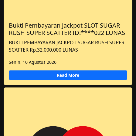
Bukti Pembayaran Jackpot SLOT SUGAR
RUSH SUPER SCATTER ID:****022 LUNAS
BUKTI PEMBAYARAN JACKPOT SUGAR RUSH SUPER
SCATTER Rp.32,000.000 LUNAS
Senin, 10 Agustus 2026
Read More