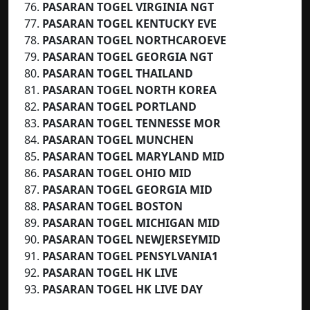
PASARAN TOGEL VIRGINIA NGT
PASARAN TOGEL KENTUCKY EVE
PASARAN TOGEL NORTHCAROEVE
PASARAN TOGEL GEORGIA NGT
PASARAN TOGEL THAILAND
PASARAN TOGEL NORTH KOREA
PASARAN TOGEL PORTLAND
PASARAN TOGEL TENNESSE MOR
PASARAN TOGEL MUNCHEN
PASARAN TOGEL MARYLAND MID
PASARAN TOGEL OHIO MID
PASARAN TOGEL GEORGIA MID
PASARAN TOGEL BOSTON
PASARAN TOGEL MICHIGAN MID
PASARAN TOGEL NEWJERSEYMID
PASARAN TOGEL PENSYLVANIA1
PASARAN TOGEL HK LIVE
PASARAN TOGEL HK LIVE DAY