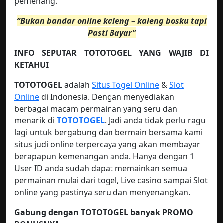
pemenang.
“Bukan bandar online kaleng – kaleng bosku tapi
Pasti Bayar”
INFO SEPUTAR TOTOTOGEL YANG WAJIB DI
KETAHUI
TOTOTOGEL
adalah
Situs Togel Online
&
Slot
Online
di Indonesia. Dengan menyediakan
berbagai macam permainan yang seru dan
menarik di
TOTOTOGEL
. Jadi anda tidak perlu ragu
lagi untuk bergabung dan bermain bersama kami
situs judi online terpercaya yang akan membayar
berapapun kemenangan anda. Hanya dengan 1
User ID anda sudah dapat memainkan semua
permainan mulai dari togel, Live casino sampai Slot
online yang pastinya seru dan menyenangkan.
Gabung dengan
TOTOTOGEL banyak PROMO