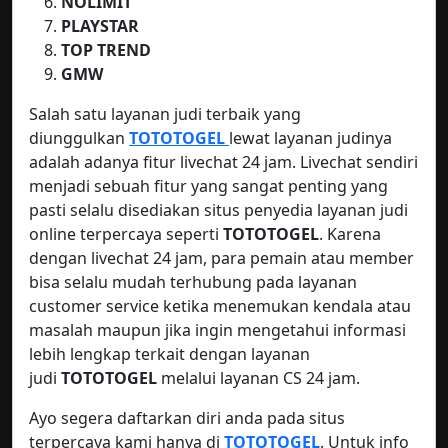
NOLIMIT
PLAYSTAR
TOP TREND
GMW
Salah satu layanan judi terbaik yang
diunggulkan
TOTOTOGEL
lewat layanan judinya
adalah adanya fitur livechat 24 jam. Livechat sendiri
menjadi sebuah fitur yang sangat penting yang
pasti selalu disediakan situs penyedia layanan judi
online terpercaya seperti
TOTOTOGEL
. Karena
dengan livechat 24 jam, para pemain atau member
bisa selalu mudah terhubung pada layanan
customer service ketika menemukan kendala atau
masalah maupun jika ingin mengetahui informasi
lebih lengkap terkait dengan layanan
judi
TOTOTOGEL
melalui layanan CS 24 jam.
Ayo segera daftarkan diri anda pada situs
terpercaya kami hanya di
TOTOTOGEL
. Untuk info