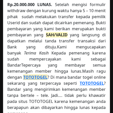
Rp.20.000.000 LUNAS.
Setelah mengisi formulir
withdraw dengan kurung waktu hanya 5 – 10 menit
pihak
sudah melakukan transfer kepada pemilik
Userid dan sudah dapat dicairkan pemenang. Bukti
pembayaran yang kami berikan merupakan bukti
pembayaran yang
SAH/VALID
yang langsung di
dapatkan melalui tanda transfer transaksi dari
Bank yang dituju.Kami mengucapakan
banyak
Terima Kasih
Kepada pemenang karena
sudah mempercayakan kami sebagai
BandarTepercaya yang membayar semua
kemenangan member hingga lunas.Masih ragu
dengan
TOTOTOGEL
? Di mana bandar togel online
sekarang yang terpercaya seperti
TOTOTOGEL
?
Bandar yang mengirimkan kemenangan member
tanpa bertele – tele. Jadi…. tidak perlu khawatir
pada situs TOTOTOGEL karena kemenangan anda
berapapun akan dibayarkan hingga lunas kepada