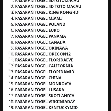
PASARAN TOGEL 5DTOTOMACAU
PASARAN TOGEL 4D TOTO MACAU
PASARAN TOGEL KING KONG 4D
PASARAN TOGEL MIAMI
PASARAN TOGEL POLAND
PASARAN TOGEL EURO
PASARAN TOGEL PANAMA
PASARAN TOGEL CANADA
PASARAN TOGEL OKINAWA
PASARAN TOGEL OREGON12
PASARAN TOGEL FLORIDAEVE
PASARAN TOGEL CALIFORNIA
PASARAN TOGEL FLORIDAMID
PASARAN TOGEL CHINA
PASARAN TOGEL MONROVIA
PASARAN TOGEL LUSAKA
PASARAN TOGEL SKOTLANDIA
PASARAN TOGEL VIRGINIADAY
PASARAN TOGEL KENTUCKYMID