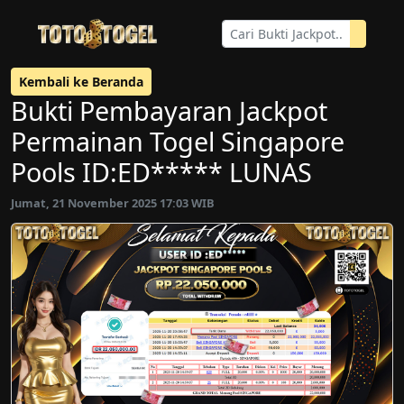
Kembali ke Beranda
Bukti Pembayaran Jackpot
Permainan Togel Singapore
Pools ID:ED***** LUNAS
Jumat, 21 November 2025 17:03 WIB