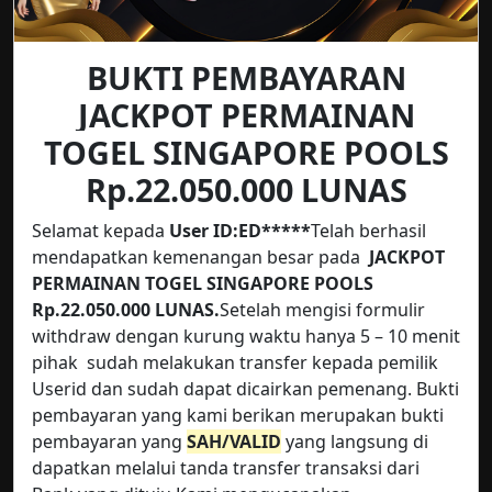
BUKTI PEMBAYARAN
JACKPOT PERMAINAN
TOGEL SINGAPORE POOLS
Rp.22.050.000 LUNAS
Selamat kepada
User ID:ED*****
Telah berhasil
mendapatkan kemenangan besar pada
JACKPOT
PERMAINAN TOGEL SINGAPORE POOLS
Rp.22.050.000 LUNAS.
Setelah mengisi formulir
withdraw dengan kurung waktu hanya 5 – 10 menit
pihak
sudah melakukan transfer kepada pemilik
Userid dan sudah dapat dicairkan pemenang. Bukti
pembayaran yang kami berikan merupakan bukti
pembayaran yang
SAH/VALID
yang langsung di
dapatkan melalui tanda transfer transaksi dari