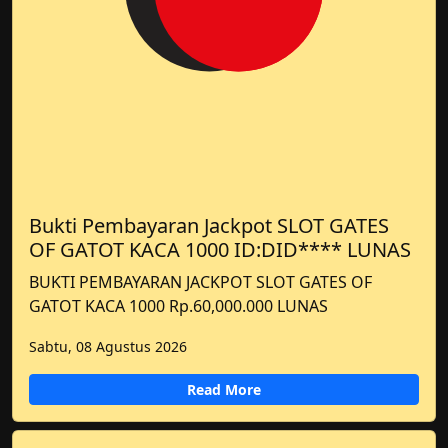
Bukti Pembayaran Jackpot SLOT GATES
OF GATOT KACA 1000 ID:DID**** LUNAS
BUKTI PEMBAYARAN JACKPOT SLOT GATES OF
GATOT KACA 1000 Rp.60,000.000 LUNAS
Sabtu, 08 Agustus 2026
Read More