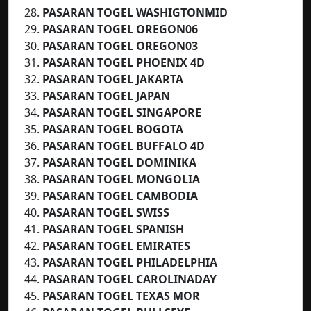
PASARAN TOGEL WASHIGTONMID
PASARAN TOGEL OREGON06
PASARAN TOGEL OREGON03
PASARAN TOGEL PHOENIX 4D
PASARAN TOGEL JAKARTA
PASARAN TOGEL JAPAN
PASARAN TOGEL SINGAPORE
PASARAN TOGEL BOGOTA
PASARAN TOGEL BUFFALO 4D
PASARAN TOGEL DOMINIKA
PASARAN TOGEL MONGOLIA
PASARAN TOGEL CAMBODIA
PASARAN TOGEL SWISS
PASARAN TOGEL SPANISH
PASARAN TOGEL EMIRATES
PASARAN TOGEL PHILADELPHIA
PASARAN TOGEL CAROLINADAY
PASARAN TOGEL TEXAS MOR