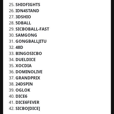
SHIOFIGHTS
IDN4STAND
3DSHIO
5DBALL
SICBOBALL-FAST
SAMGONG
GONGBALLJITU
48D
BINGOSICBO
DUELDICE
XOCDIA
DOMINOLIVE
GRANDPRIX
24DSPIN
OGLOK
DICE6
DICE6FEVER
SICBO[DICE]