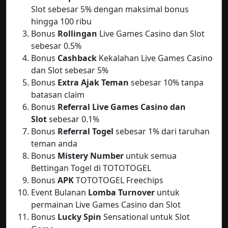
Slot sebesar 5% dengan maksimal bonus
hingga 100 ribu
Bonus
Rollingan
Live Games Casino dan Slot
sebesar 0.5%
Bonus
Cashback
Kekalahan Live Games Casino
dan Slot sebesar 5%
Bonus
Extra Ajak Teman
sebesar 10% tanpa
batasan claim
Bonus
Referral Live Games Casino dan
Slot
sebesar 0.1%
Bonus
Referral Togel
sebesar 1% dari taruhan
teman anda
Bonus
Mistery Number
untuk semua
Bettingan Togel di TOTOTOGEL
Bonus
APK
TOTOTOGEL Freechips
Event Bulanan
Lomba Turnover
untuk
permainan Live Games Casino dan Slot
Bonus
Lucky Spin
Sensational untuk Slot