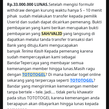
Rp.33.000.000 LUNAS.
Setelah mengisi formulir
withdraw dengan kurung waktu hanya 5 – 10 menit
pihak
sudah melakukan transfer kepada pemilik
Userid dan sudah dapat dicairkan pemenang. Bukti
pembayaran yang kami berikan merupakan bukti
pembayaran yang
SAH/VALID
yang langsung di
dapatkan melalui tanda transfer transaksi dari
Bank yang dituju.Kami mengucapakan
banyak
Terima Kasih
Kepada pemenang karena
sudah mempercayakan kami sebagai
BandarTepercaya yang membayar semua
kemenangan member hingga lunas.Masih ragu
dengan
TOTOTOGEL
? Di mana bandar togel online
sekarang yang terpercaya seperti
TOTOTOGEL
?
Bandar yang mengirimkan kemenangan member
tanpa bertele – tele. Jadi…. tidak perlu khawatir
pada situs TOTOTOGEL karena kemenangan anda
berapapun akan dibayarkan hingga lunas kepada