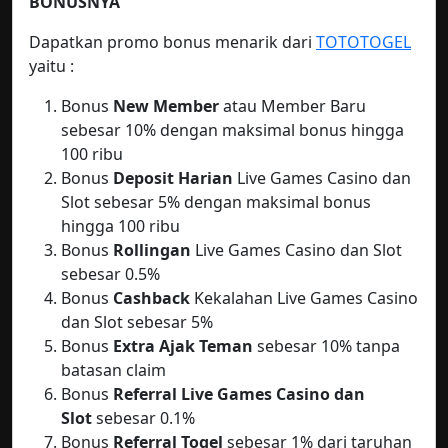
BONUSNYA
Dapatkan promo bonus menarik dari
TOTOTOGEL
yaitu :
Bonus
New Member
atau Member Baru
sebesar 10% dengan maksimal bonus hingga
100 ribu
Bonus
Deposit Harian
Live Games Casino dan
Slot sebesar 5% dengan maksimal bonus
hingga 100 ribu
Bonus
Rollingan
Live Games Casino dan Slot
sebesar 0.5%
Bonus
Cashback
Kekalahan Live Games Casino
dan Slot sebesar 5%
Bonus
Extra Ajak Teman
sebesar 10% tanpa
batasan claim
Bonus
Referral Live Games Casino dan
Slot
sebesar 0.1%
Bonus
Referral Togel
sebesar 1% dari taruhan