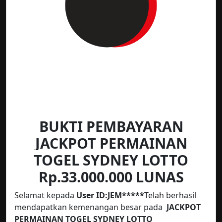
BUKTI PEMBAYARAN
JACKPOT PERMAINAN
TOGEL SYDNEY LOTTO
Rp.33.000.000 LUNAS
Selamat kepada
User ID:JEM*****
Telah berhasil
mendapatkan kemenangan besar pada
JACKPOT
PERMAINAN TOGEL SYDNEY LOTTO