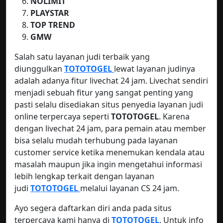
NOLIMIT
PLAYSTAR
TOP TREND
GMW
Salah satu layanan judi terbaik yang
diunggulkan
TOTOTOGEL
lewat layanan judinya
adalah adanya fitur livechat 24 jam. Livechat sendiri
menjadi sebuah fitur yang sangat penting yang
pasti selalu disediakan situs penyedia layanan judi
online terpercaya seperti
TOTOTOGEL
. Karena
dengan livechat 24 jam, para pemain atau member
bisa selalu mudah terhubung pada layanan
customer service ketika menemukan kendala atau
masalah maupun jika ingin mengetahui informasi
lebih lengkap terkait dengan layanan
judi
TOTOTOGEL
melalui layanan CS 24 jam.
Ayo segera daftarkan diri anda pada situs
terpercaya kami hanya di
TOTOTOGEL
. Untuk info