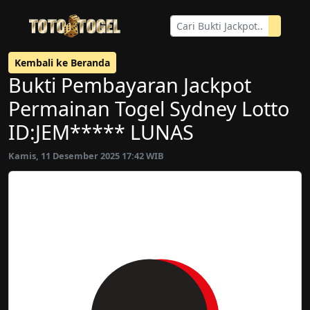
Kembali ke Beranda
Bukti Pembayaran Jackpot
Permainan Togel Sydney Lotto
ID:JEM***** LUNAS
Kamis, 11 Desember 2025 17:42 WIB