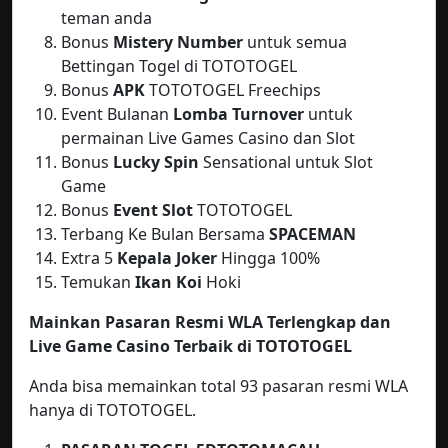
teman anda
Bonus
Mistery Number
untuk semua
Bettingan Togel di TOTOTOGEL
Bonus
APK
TOTOTOGEL Freechips
Event Bulanan
Lomba Turnover
untuk
permainan Live Games Casino dan Slot
Bonus
Lucky Spin
Sensational untuk Slot
Game
Bonus
Event Slot
TOTOTOGEL
Terbang Ke Bulan Bersama
SPACEMAN
Extra 5
Kepala Joker
Hingga 100%
Temukan
Ikan Koi
Hoki
Mainkan Pasaran Resmi WLA Terlengkap dan
Live Game Casino Terbaik di TOTOTOGEL
Anda bisa memainkan total 93 pasaran resmi WLA
hanya di TOTOTOGEL.