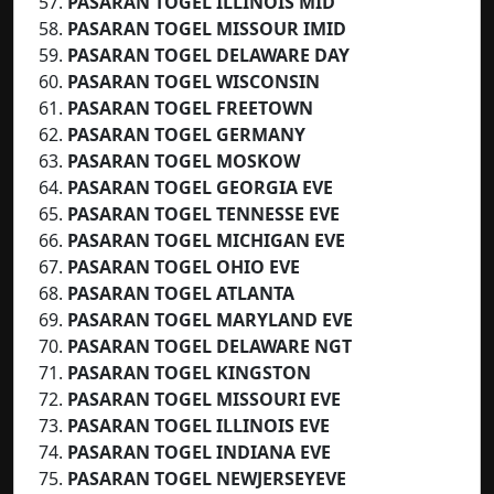
PASARAN TOGEL ILLINOIS MID
PASARAN TOGEL MISSOUR IMID
PASARAN TOGEL DELAWARE DAY
PASARAN TOGEL WISCONSIN
PASARAN TOGEL FREETOWN
PASARAN TOGEL GERMANY
PASARAN TOGEL MOSKOW
PASARAN TOGEL GEORGIA EVE
PASARAN TOGEL TENNESSE EVE
PASARAN TOGEL MICHIGAN EVE
PASARAN TOGEL OHIO EVE
PASARAN TOGEL ATLANTA
PASARAN TOGEL MARYLAND EVE
PASARAN TOGEL DELAWARE NGT
PASARAN TOGEL KINGSTON
PASARAN TOGEL MISSOURI EVE
PASARAN TOGEL ILLINOIS EVE
PASARAN TOGEL INDIANA EVE
PASARAN TOGEL NEWJERSEYEVE