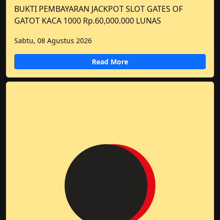
BUKTI PEMBAYARAN JACKPOT SLOT GATES OF
GATOT KACA 1000 Rp.60,000.000 LUNAS
Sabtu, 08 Agustus 2026
Read More