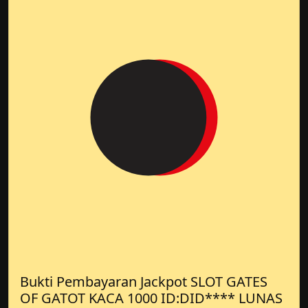
Bukti Pembayaran Jackpot SLOT GATES
OF GATOT KACA 1000 ID:DID**** LUNAS