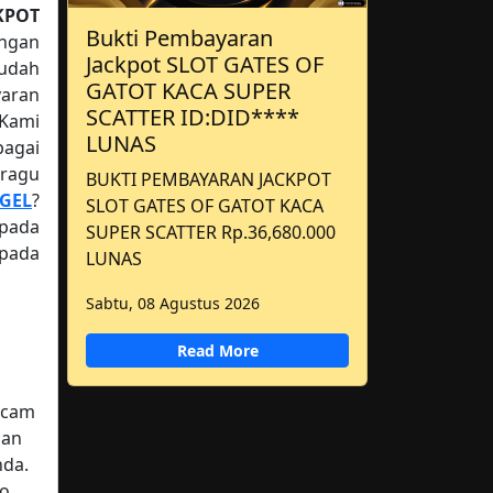
KPOT
Bukti Pembayaran
engan
Jackpot SLOT GATES OF
sudah
GATOT KACA SUPER
aran
SCATTER ID:DID****
.Kami
LUNAS
agai
ragu
BUKTI PEMBAYARAN JACKPOT
GEL
?
SLOT GATES OF GATOT KACA
 pada
SUPER SCATTER Rp.36,680.000
pada
LUNAS
Sabtu, 08 Agustus 2026
Read More
acam
dan
nda.
no