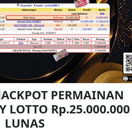
JACKPOT PERMAINAN
 LOTTO Rp.25.000.000
LUNAS