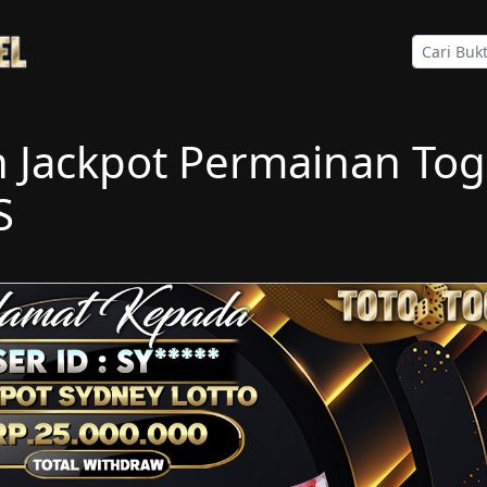
 Jackpot Permainan Tog
S