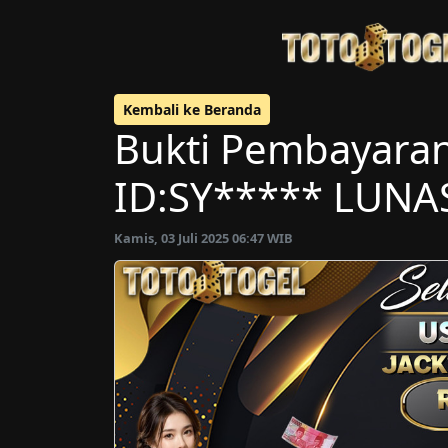
Kembali ke Beranda
Bukti Pembayaran
ID:SY***** LUNA
Kamis, 03 Juli 2025 06:47 WIB