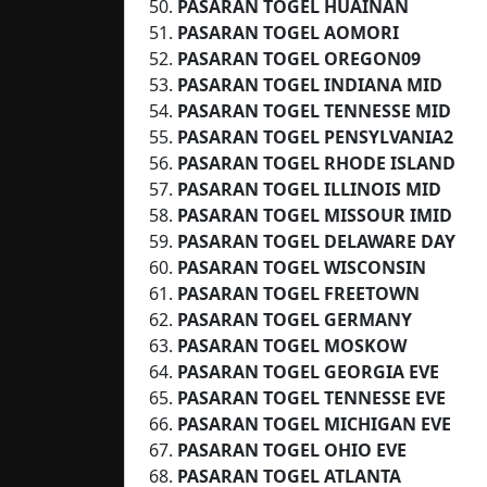
PASARAN TOGEL HUAINAN
PASARAN TOGEL AOMORI
PASARAN TOGEL OREGON09
PASARAN TOGEL INDIANA MID
PASARAN TOGEL TENNESSE MID
PASARAN TOGEL PENSYLVANIA2
PASARAN TOGEL RHODE ISLAND
PASARAN TOGEL ILLINOIS MID
PASARAN TOGEL MISSOUR IMID
PASARAN TOGEL DELAWARE DAY
PASARAN TOGEL WISCONSIN
PASARAN TOGEL FREETOWN
PASARAN TOGEL GERMANY
PASARAN TOGEL MOSKOW
PASARAN TOGEL GEORGIA EVE
PASARAN TOGEL TENNESSE EVE
PASARAN TOGEL MICHIGAN EVE
PASARAN TOGEL OHIO EVE
PASARAN TOGEL ATLANTA