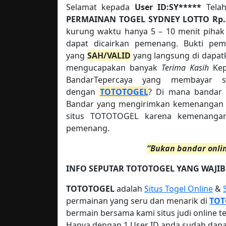
Selamat kepada
User ID:SY*****
Tela
PERMAINAN TOGEL SYDNEY LOTTO Rp.2
kurung waktu hanya 5 – 10 menit piha
dapat dicairkan pemenang. Bukti pe
yang
SAH/VALID
yang langsung di dapatk
mengucapakan banyak
Terima Kasih
Ke
BandarTepercaya yang membayar 
dengan
TOTOTOGEL
? Di mana bandar 
Bandar yang mengirimkan kemenangan me
situs TOTOTOGEL karena kemenangan
pemenang.
“Bukan bandar onlin
INFO SEPUTAR TOTOTOGEL YANG WAJIB
TOTOTOGEL
adalah
Situs Togel Online
&
permainan yang seru dan menarik di
TOT
bermain bersama kami situs judi online
Hanya dengan 1 User ID anda sudah dapa