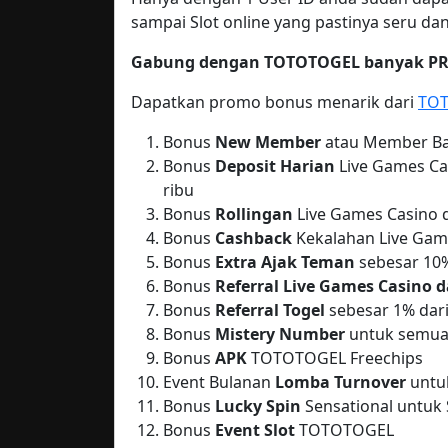
sampai Slot online yang pastinya seru d
Gabung dengan
TOTOTOGEL banyak 
Dapatkan promo bonus menarik dari
TO
Bonus
New Member
atau Member Ba
Bonus
Deposit Harian
Live Games Ca
ribu
Bonus
Rollingan
Live Games Casino 
Bonus
Cashback
Kekalahan Live Game
Bonus
Extra Ajak Teman
sebesar 10%
Bonus
Referral Live Games Casino d
Bonus
Referral Togel
sebesar 1% dar
Bonus
Mistery Number
untuk semua
Bonus
APK
TOTOTOGEL Freechips
Event Bulanan
Lomba Turnover
untuk
Bonus
Lucky Spin
Sensational untuk
Bonus
Event Slot
TOTOTOGEL