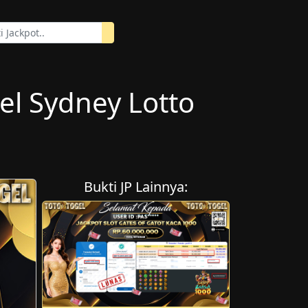
el Sydney Lotto
Bukti JP Lainnya: