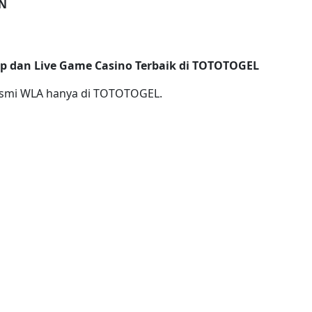
N
p dan Live Game Casino Terbaik di TOTOTOGEL
esmi WLA hanya di TOTOTOGEL.
U