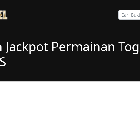
 Jackpot Permainan Tog
S