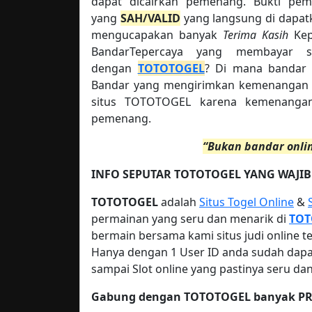
dapat dicairkan pemenang. Bukti pe
yang
SAH/VALID
yang langsung di dapatk
mengucapakan banyak
Terima Kasih
Ke
BandarTepercaya yang membayar 
dengan
TOTOTOGEL
? Di mana bandar 
Bandar yang mengirimkan kemenangan me
situs TOTOTOGEL karena kemenangan
pemenang.
“Bukan bandar onlin
INFO SEPUTAR TOTOTOGEL YANG WAJIB
TOTOTOGEL
adalah
Situs Togel Online
&
permainan yang seru dan menarik di
TOT
bermain bersama kami situs judi online
Hanya dengan 1 User ID anda sudah dapa
sampai Slot online yang pastinya seru d
Gabung dengan
TOTOTOGEL banyak 