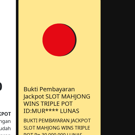
0
Bukti Pembayaran
Jackpot SLOT MAHJONG
WINS TRIPLE POT
ID:MUR**** LUNAS
KPOT
BUKTI PEMBAYARAN JACKPOT
engan
SLOT MAHJONG WINS TRIPLE
sudah