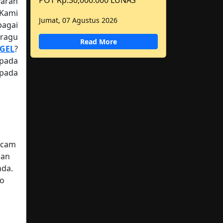
POT Rp.30,000.000 LUNAS
aran
.Kami
Jumat, 07 Agustus 2026
agai
ragu
Read More
GEL
?
 pada
pada
acam
dan
nda.
no