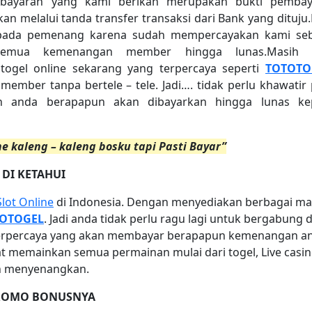
mbayaran yang kami berikan merupakan bukti pembay
an melalui tanda transfer transaksi dari Bank yang dituju
pada pemenang karena sudah mempercayakan kami seb
semua kemenangan member hingga lunas.Masih 
togel online sekarang yang terpercaya seperti
TOTOTO
mber tanpa bertele – tele. Jadi…. tidak perlu khawatir
 anda berapapun akan dibayarkan hingga lunas ke
e kaleng – kaleng bosku tapi Pasti Bayar”
 DI KETAHUI
Slot Online
di Indonesia. Dengan menyediakan berbagai m
OTOGEL
. Jadi anda tidak perlu ragu lagi untuk bergabung 
 terpercaya yang akan membayar berapapun kemenangan a
t memainkan semua permainan mulai dari togel, Live casi
an menyenangkan.
PROMO BONUSNYA