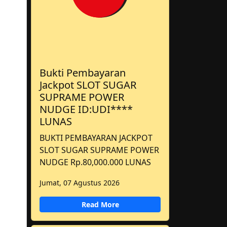
Bukti Pembayaran
Jackpot SLOT SUGAR
SUPRAME POWER
NUDGE ID:UDI****
LUNAS
BUKTI PEMBAYARAN JACKPOT
SLOT SUGAR SUPRAME POWER
NUDGE Rp.80,000.000 LUNAS
Jumat, 07 Agustus 2026
Read More